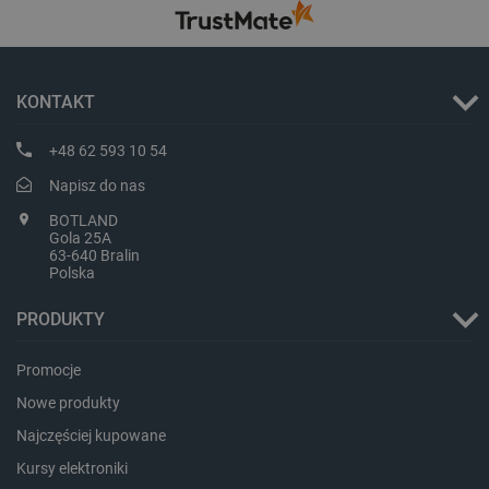
KONTAKT
+48 62 593 10 54
Napisz do nas
PHPSESSID
PHP.net
BOTLAND
botland.com.pl
Gola 25A
63-640 Bralin
Polska
PRODUKTY
Promocje
Nowe produkty
Najczęściej kupowane
Kursy elektroniki