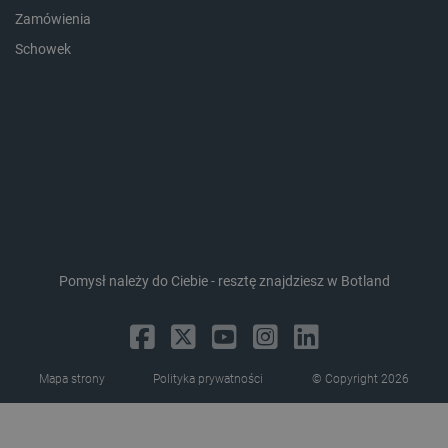
Zamówienia
Schowek
critData
botland.com.pl
Pomysł należy do Ciebie - resztę znajdziesz w Botland
CookieScriptConsent
CookieScript
botland.com.pl
Mapa strony
Polityka prywatności
© Copyright 2026