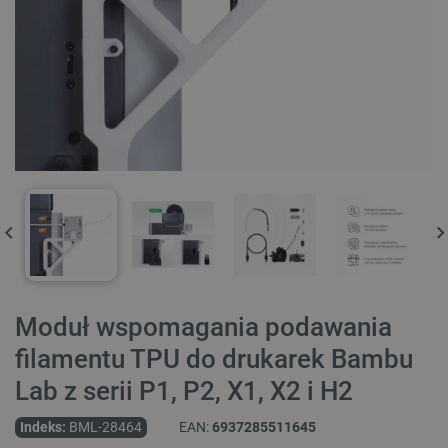
Moduł wspomagania podawania
filamentu TPU do drukarek Bambu
Lab z serii P1, P2, X1, X2 i H2
Indeks:
BML-28464
EAN:
6937285511645