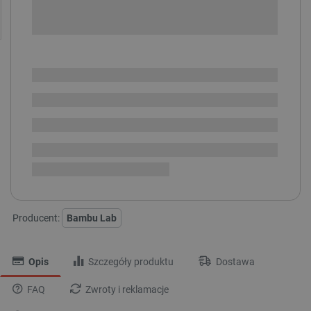
-
DODAJ DO KOSZYKA
POWIADOM O DOSTĘPNOŚCI
SPRAWDŹ ILOŚĆ
Dostawa produktu
Dostępny w ciągu kilku dni
dotarła, trwa przyjęcie w
i
magazynie
Dostawa
od 8,99 PLN
30 dni
na zwrot
Producent:
Bambu Lab
Opis
Szczegóły produktu
Dostawa
FAQ
Zwroty i reklamacje