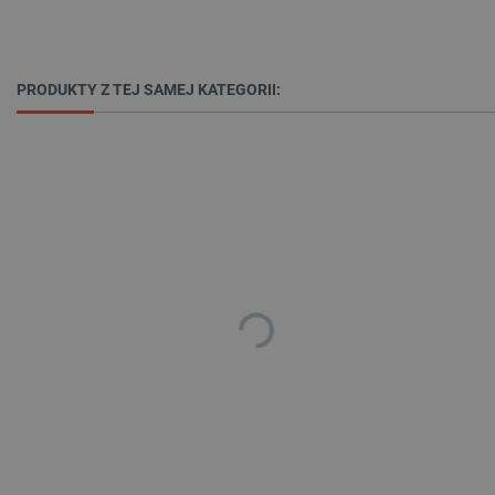
_lb
.botland.com.pl
PRODUKTY Z TEJ SAMEJ KATEGORII:
Polityce prywatności Google
VISITOR_PRIVACY_METADATA
YouTube
.youtube.com