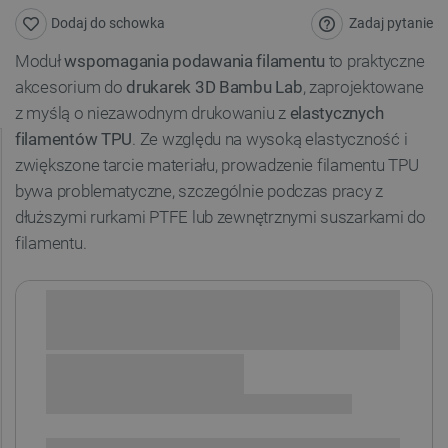
Zadaj pytanie
Dodaj do schowka
Moduł
wspomagania podawania filamentu
to praktyczne
akcesorium do
drukarek 3D Bambu Lab
, zaprojektowane
z myślą o niezawodnym drukowaniu z
elastycznych
filam
entów TPU
. Ze względu na wysoką elastyczność i
zwiększone tarcie materiału, prowadzenie filamentu TPU
bywa problematyczne, szczególnie podczas pracy z
dłuższymi rurkami PTFE lub zewnętrznymi suszarkami do
filamentu.
Sprawdź opcje płatności i finansowania:
+