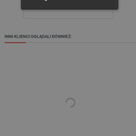
NIEZBĘDNE
WYDAJNOŚĆ
TARGETOWANIE
INNI KLIENCI OGLĄDALI RÓWNIEŻ:
FUNKCJONALNOŚĆ
Niezbędne
Wydajność
Targetowanie
Funkcjonalność
Niezbędne pliki cookie umożliwiają korzystanie z
podstawowych funkcji strony internetowej, takich
jak logowanie użytkownika i zarządzanie kontem.
Bez niezbędnych plików cookie nie można
prawidłowo korzystać ze strony internetowej.
Provider /
Nazwa
Domena
PrestaShop-[abcdef0123456789]{32}
.botland.com.pl