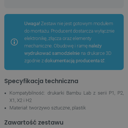
Uwaga!
Zestaw nie jest gotowym modułem
do montażu. Producent dostarcza wyłącznie
elektronikę, złącza oraz elementy
mechaniczne. Obudowę i ramę
należy
wydrukować samodzielnie
na drukarce 3D
zgodnie z
dokumentacją producenta
.
Specyfikacja techniczna
Kompatybilność: drukarki Bambu Lab z serii P1, P2,
X1, X2 i H2
Materiał: tworzywo sztuczne, plastik
Zawartość zestawu