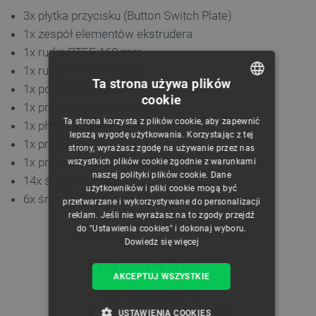
3x płytka przycisku (Button Switch Plate)
1x zespół elementów ekstrudera
1x rurka PTFE 160 mm
1x rurka PTFE 275 mm
Ta strona używa plików
1x pojedynczy łącznik przewodów PTFE
cookie
1x przewód 4-pin do 6-pin
POLISH
Ta strona korzysta z plików cookie, aby zapewnić
1x płyta sterująca
CZECH
lepszą wygodę użytkowania. Korzystając z tej
1x przewód 4-pin
strony, wyrażasz zgodę na używanie przez nas
ENGLISH
1x przewód rozgałęziający 1-do-4
wszystkich plików cookie zgodnie z warunkami
naszej polityki plików cookie. Dane
GERMAN
14x śruba BT2.6x8
użytkowników i pliki cookie mogą być
6x śruby BT3x10 oraz ST3x12
przetwarzane i wykorzystywane do personalizacji
reklam. Jeśli nie wyrażasz na to zgody przejdź
do "Ustawienia cookies" i dokonaj wyboru.
Dowiedz się więcej
Przydatne linki
AKCEPTUJ WSZYSTKIE
Strona producenta
Przewodnik użytkownika
USTAWIENIA COOKIES