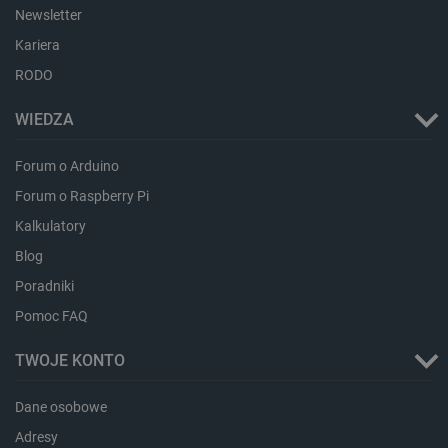
Newsletter
Kariera
RODO
WIEDZA
isListDisplay
botland.com.pl
Forum o Arduino
Forum o Raspberry Pi
Kalkulatory
Blog
_lb_ccc
.botland.com.pl
Poradniki
Pomoc FAQ
TWOJE KONTO
Dane osobowe
Adresy