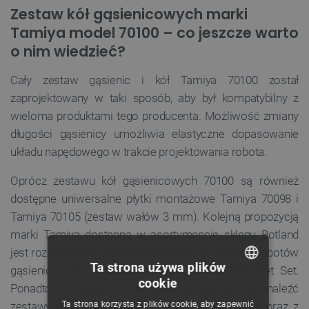
Zestaw kół gąsienicowych marki
Tamiya model 70100 – co jeszcze warto
o nim wiedzieć?
Cały zestaw gąsienic i kół Tamiya 70100 został
zaprojektowany w taki sposób, aby był kompatybilny z
wieloma produktami tego producenta. Możliwość zmiany
długości gąsienicy umożliwia elastyczne dopasowanie
układu napędowego w trakcie projektowania robota.
Oprócz zestawu kół gąsienicowych 70100 są również
dostępne uniwersalne płytki montażowe Tamiya 70098 i
Tamiya 70105 (zestaw wałów 3 mm). Kolejną propozycją
marki Tamiya dostępną w asortymencie sklepu Botland
jest rozbudowany zestaw montażowy do budowy robotów
Ta strona używa plików
gąsienicowych o nazwie Ladder-Chain & Sprocket Set.
cookie
Ponadto w kategorii koła gąsienicowe można znaleźć
POLISH
zestawy pasów gąsienicowych, np. z 30 zębami oraz z
Ta strona korzysta z plików cookie, aby zapewnić