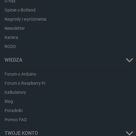
O nas
Opinie o Botland
Nagrody i wyróżnienia
Newsletter
_lb_ccc
.botland.com.pl
Kariera
RODO
WIEDZA
Forum o Arduino
Forum o Raspberry Pi
Kalkulatory
Blog
critData
botland.com.pl
Poradniki
Pomoc FAQ
TWOJE KONTO