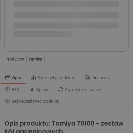
Dostawa
od 8,99 PLN
30 dni
na zwrot
Tamiya - zestawy montażowe:
Producent:
Tamiya
Opis
Szczegóły produktu
Dostawa
FAQ
Opinie
Zwroty i reklamacje
Bezpieczeństwo produktu
Opis produktu: Tamiya 70100 - zestaw
kół gąsienicowych