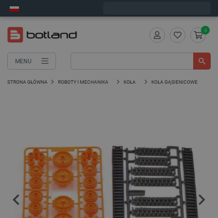
Zamów w ciągu:
5
:
30
:
29
, a wyślemy dziś!
0
MENU
STRONA GŁÓWNA
ROBOTY I MECHANIKA
KOŁA
KOŁA GĄSIENICOWE