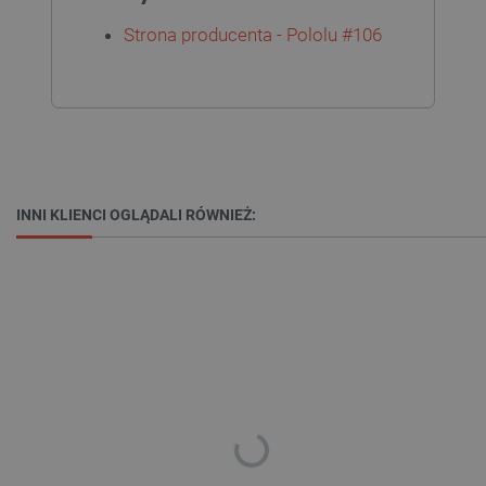
Strona producenta - Pololu #106
Niezbędne
Wydajność
Targetowanie
Funkcjonalność
Niezbędne pliki cookie umożliwiają korzystanie z
podstawowych funkcji strony internetowej, takich
jak logowanie użytkownika i zarządzanie kontem.
Bez niezbędnych plików cookie nie można
prawidłowo korzystać ze strony internetowej.
INNI KLIENCI OGLĄDALI RÓWNIEŻ:
Provider /
Nazwa
Domena
PrestaShop-[abcdef0123456789]{32}
.botland.com.pl
_lb
.botland.com.pl