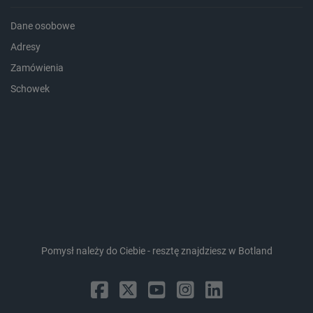
Dane osobowe
Adresy
Zamówienia
Schowek
CookieScriptConsent
CookieScript
botland.com.pl
Pomysł należy do Ciebie - resztę znajdziesz w Botland
LaVisitorId_Ym90bGFuZC5sYWRlc2suY29tLw
.botland.com.pl