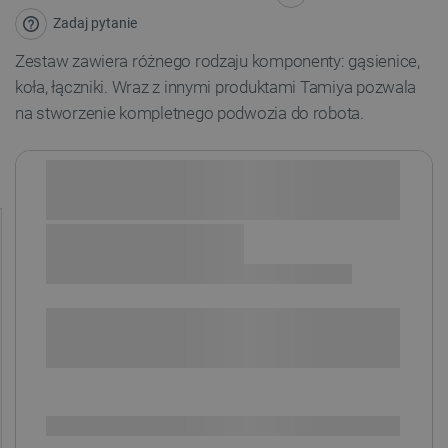
Zadaj pytanie
Zestaw zawiera różnego rodzaju komponenty: gąsienice,
koła, łączniki. Wraz z innymi produktami Tamiya pozwala
na stworzenie kompletnego podwozia do robota.
Sprawdź opcje płatności i finansowania:
+
-
DODAJ DO KOSZYKA
SPRAWDŹ ILOŚĆ
Dostępny
Wysyłka
24h