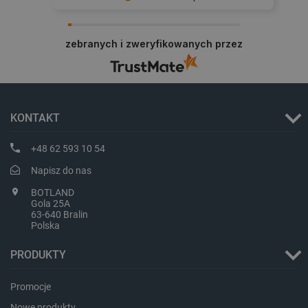
PHPSESSID
PHP.net
Dziękujemy za najwyższą ocenę. Cieszymy się,
botland.com.pl
że nasz sprzęt trafił w dobre ręce. Polecamy się
zebranych i zweryfikowanych przez
na przyszłość.
KONTAKT
+48 62 593 10 54
Napisz do nas
BOTLAND
Gola 25A
63-640 Bralin
Polska
PRODUKTY
_smvs
.botland.com.pl
Promocje
Nowe produkty