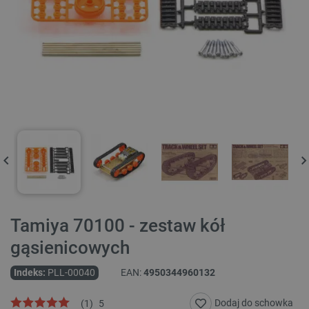
Tamiya 70100 - zestaw kół
gąsienicowych
Indeks:
PLL-00040
EAN:
4950344960132
Dodaj do schowka
(
1
)
5