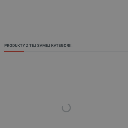
Polityce prywatności Google
VISITOR_PRIVACY_METADATA
YouTube
PRODUKTY Z TEJ SAMEJ KATEGORII:
.youtube.com