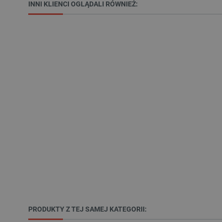
INNI KLIENCI OGLĄDALI RÓWNIEŻ:
Niezbędne pliki cookie umożl
Bez niezbędnych plików cooki
Nazwa
PrestaShop-[abcdef0123456
_lb
VISITOR_PRIVACY_METAD
Polityce prywa
__cf_bm
PRODUKTY Z TEJ SAMEJ KATEGORII:
__cf_bm