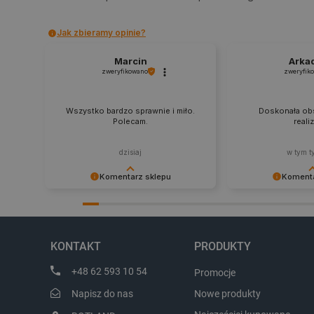
critData
Jak zbieramy opinie?
Marcin
Arka
zweryfikowano
zweryfik
CookieScriptConsent
Wszystko bardzo sprawnie i miło.
Doskonała obs
Polecam.
reali
LaVisitorId_Ym90bGFuZC5
dzisiaj
w tym t
critCartData
Komentarz sklepu
Komenta
Dziękujemy za najwyższą ocenę.
Zadowolenie klient
Cieszymy się, że nasz sprzęt trafił w
najlepsza nagroda
critAccountId
dobre ręce. Polecamy się na
zapraszamy na kol
przyszłość.
KONTAKT
PRODUKTY
+48 62 593 10 54
Promocje
Storage declaration
Napisz do nas
Nowe produkty
Nazwa