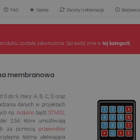
FAQ
Opinie
Zwroty i reklamacje
Bezpiecz
produktu została zakończona. Sprawdź inne w
tej kategorii
.
czna membranowa
do 9, litery: A, B, C, D oraz
dzania danych w projektach
ych np.
Arduino
bądź
STM32
.
ter 2,54, które
umożliwiają
b za pomocą
przewodów
rzylepna taśma ułatwiająca