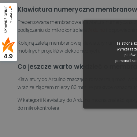
Klawiatura numeryczna membranowa
SPRAWDŹ OPINIE
Prezentowana membranowa klawiatura numeryczna z 
podłączeniu do mikrokontrolera
Arduino
i odpowiednim
Kolejną zaletą membranowej klawiatury numerycznej z
Ta strona k
wyrażasz z
mobilnych projektów elektronicznych.
4.9
plików
personalizac
Co jeszcze warto wiedzieć o membr
Klawiatury do Arduino znacząco rozszerzają możliwoś
wraz ze złączem mierzy 83 mm. W praktyce oznacza t
W kategorii klawiatury do Arduino można znaleźć spor
do mikrokontrolera.
NIE