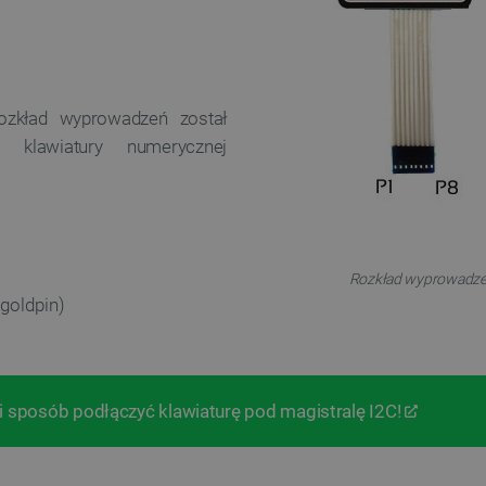
ozkład wyprowadzeń został
a klawiatury numerycznej
Rozkład wyprowadzeń
 goldpin)
i sposób podłączyć klawiaturę pod magistralę I2C!