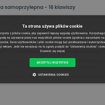
 samoprzylepna - 16 klawiszy
samoprzylepną taśmą może być wykorzystana m.in. do proj
 zaprogramowaniu, klawiatura może służyć również jako kalkul
Ta strona używa plików cookie
 16 klawiszami są kompaktowe rozmiary. W połączeniu z niską
orzysta z plików cookie, aby zapewnić lepszą wygodę użytkowania. Korzystając z
godę na używanie przez nas wszystkich plików cookie zgodnie z warunkami nasz
 cookie. Dane użytkowników i pliki cookie mogą być przetwarzane i wykorzysty
ji reklam. Jeśli nie wyrażasz na to zgody przejdź do "Ustawienia cookies" i do
anowej klawiaturze numerycznej z samopr
Dowiedz się więcej
ci wykorzystania popularnego mikrokontrolera. Prezentowany 
AKCEPTUJ WSZYSTKIE
o szeroki wybór sposobów podłączenia do mikrokontrolera.
USTAWIENIA COOKIES
y wybór modeli charakteryzujących się różną wielkością, liczb
ZBĘDNE
WYDAJNOŚĆ
TARGETOWANIE
FUNKCJ