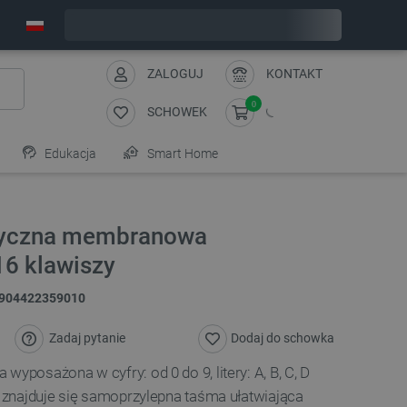
Zamów w ciągu:
11
:
17
:
12
, a wyślemy dziś!
ZALOGUJ
KONTAKT
0
SCHOWEK
Edukacja
Smart Home
ryczna membranowa
16 klawiszy
904422359010
Zadaj pytanie
Dodaj do schowka
wyposażona w cyfry: od 0 do 9, litery: A, B, C, D
ie znajduje się samoprzylepna taśma ułatwiająca