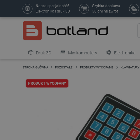
Nasza specjalność?
Szybka dostawa
Elektronika i druk 3D
30 dni na zwrot
Druk 3D
Minikomputery
Elektronika
Pozostałe
STRONA GŁÓWNA
POZOSTAŁE
PRODUKTY WYCOFANE
KLAWIATUR
PRODUKT WYCOFANY