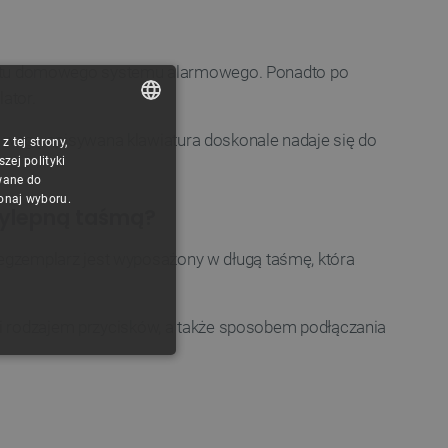
ektu domowego systemu alarmowego. Ponadto po
ator.
 wagą opisywana klawiatura doskonale nadaje się do
 tej strony,
POLISH
ej polityki
CZECH
wane do
konaj wyboru.
ENGLISH
zylepną taśmą?
GERMAN
egzemplarz jest wyposażony w długą taśmę, która
ą i rodzajem przycisków, a także sposobem podłączania
ONALNOŚĆ