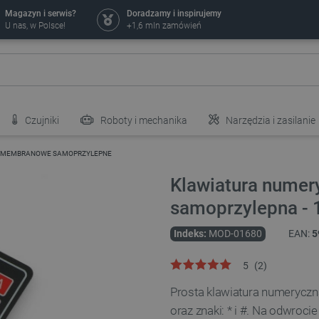
Magazyn i serwis?
Doradzamy i inspirujemy
U nas, w Polsce!
+1,6 mln zamówień
Czujniki
Roboty i mechanika
Narzędzia i zasilanie
Y MEMBRANOWE SAMOPRZYLEPNE
Klawiatura nume
samoprzylepna - 
Indeks:
MOD-01680
EAN:
5
5
(
2
)
Prosta klawiatura numeryczna 
oraz znaki: * i #. Na odwroc