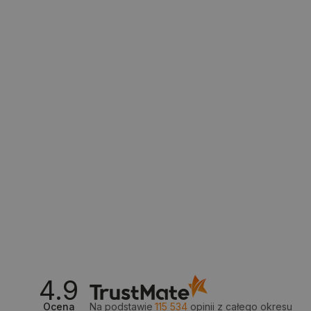
PHPSESSID
_smvs
LaSID
__cf_bm
isListDisplay
_lb_ccc
4.9
Ocena
Na podstawie
115 534
opinii
z całego okresu