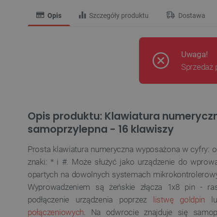
Opis
Szczegóły produktu
Dostawa
Uwaga!
Sprzedaż 
Opis produktu: Klawiatura numery
samoprzylepna - 16 klawiszy
Prosta klawiatura numeryczna wyposażona w cyfry: od 0 
znaki: * i #. Może służyć jako
urządzenie
do wprowa
opartych na dowolnych systemach mikrokontrolerow
Wyprowadzeniem są żeńskie złącza 1x8 pin - ras
podłączenie
urządzenia poprzez
listwę goldpin
lu
połączeniowych
. Na odwrocie znajduje się samop