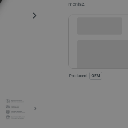
montaż.
Sprawdź opcje płatności i finan
Producent:
OEM