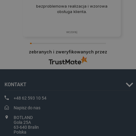
bezproblemowa realizacja i wzorowa
obsługa klienta.
PHPSESSID
PHP.net
botland.com.pl
wczoraj
zebranych i zweryfikowanych przez
KONTAKT
+48 62 593 10 54
Napisz do nas
BOTLAND
Gola 25A
63-640 Bralin
Polska