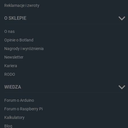
Reklamacje i zwroty
isListDisplay
botland.com.pl
O SKLEPIE
O nas
Opinie o Botland
_lb_ccc
.botland.com.pl
Nagrody i wyróżnienia
Newsletter
Kariera
RODO
WIEDZA
Forum o Arduino
Forum o Raspberry Pi
critData
botland.com.pl
Kalkulatory
Blog