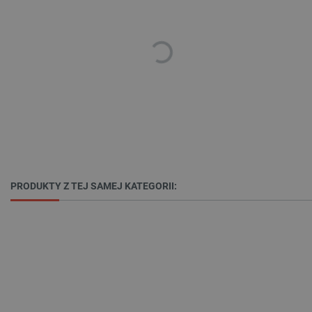
Polityce prywatności Google
VISITOR_PRIVACY_METADATA
YouTube
.youtube.com
PRODUKTY Z TEJ SAMEJ KATEGORII: