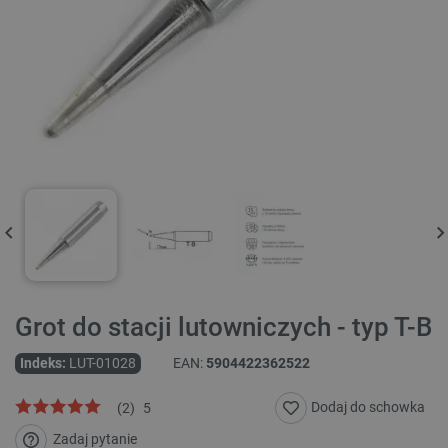
Grot do stacji lutowniczych - typ T-B
Indeks:
LUT-01028
EAN:
5904422362522
Dodaj do schowka
(
2
)
5
Zadaj pytanie