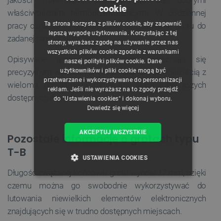
jakości materiałów, charakteryzują się dobrymi
cookie
właściwościami termoprzewodzącymi. W codziennej
POLISH
Ta strona korzysta z plików cookie, aby zapewnić
pracy oznacza to błyskawiczne rozgrzewanie grotu do
CZECH
lepszą wygodę użytkowania. Korzystając z tej
zadanej temperatury.
strony, wyrażasz zgodę na używanie przez nas
ENGLISH
wszystkich plików cookie zgodnie z warunkami
Opisywane groty do lutownicy wyróżniają się
naszej polityki plików cookie. Dane
GERMAN
użytkowników i pliki cookie mogą być
precyzyjnym wykonaniem i szeroką kompatybilnością z
przetwarzane i wykorzystywane do personalizacji
wieloma popularnymi modelami stacji lutowniczych
reklam. Jeśli nie wyrażasz na to zgody przejdź
dostępnych na rynku.
do "Ustawienia cookies" i dokonaj wyboru.
Dowiedz się więcej
AKCEPTUJ WSZYSTKIE
Pozostałe informacje o grotach typu
T-B
USTAWIENIA COOKIES
Długość zwężanej końcówki grotu wynosi 17 mm, dzięki
NIEZBĘDNE
WYDAJNOŚĆ
czemu można go swobodnie wykorzystywać do
lutowania niewielkich elementów elektronicznych
TARGETOWANIE
znajdujących się w trudno dostępnych miejscach.