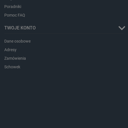
Poradniki
Pomoc FAQ
TWOJE KONTO
Dane osobowe
Adresy
CookieScriptConsent
CookieScript
Zamówienia
botland.com.pl
Schowek
LaVisitorId_Ym90bGFuZC5sYWRlc2suY29tLw
.botland.com.pl