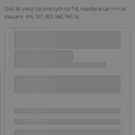
Grot do stacji lutowniczych typ T-B, współpracuje m.in ze
stacjami: 936, 937, 803, 968, 995 itp.
Sprawdź opcje płatności i finansowania:
+
-
DODAJ DO KOSZYKA
SPRAWDŹ ILOŚĆ
Dostępny
Wysyłka
24h
Dostawa
od 8,99 PLN
30 dni
na zwrot