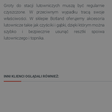
FUNKCJONALNOŚĆ
Groty do stacji lutowniczych muszą być regularnie
czyszczone. W przeciwnym wypadku tracą swoje
właściwości. W sklepie Botland oferujemy akcesoria
lutownicze takie jak czyściki i gąbki, dzięki którym można
Niezbędne
Wydajność
Targetowanie
szybko i bezpiecznie usunąć resztki spoiwa
Funkcjonalność
lutowniczego i topnika.
Niezbędne pliki cookie umożliwiają korzystanie z
podstawowych funkcji strony internetowej, takich
jak logowanie użytkownika i zarządzanie kontem.
Bez niezbędnych plików cookie nie można
prawidłowo korzystać ze strony internetowej.
Provider /
Nazwa
Domena
INNI KLIENCI OGLĄDALI RÓWNIEŻ:
PrestaShop-[abcdef0123456789]{32}
.botland.com.pl
_lb
.botland.com.pl