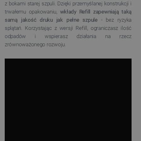
z bokami starej szpuli. Dzięki przemyślanej konstrukcji i
trwałemu opakowaniu,
wkłady Refill zapewniają taką
samą jakość druku jak pełne szpule
- bez ryzyka
splątań. Korzystając z wersji Refill, ograniczasz ilość
odpadów i wspierasz działania na rzecz
zrównoważonego rozwoju.