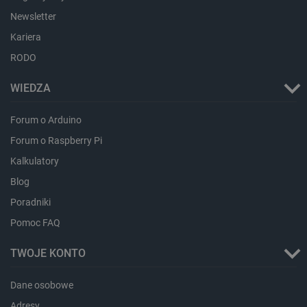
smforms
Pamięć
lokalna
Newsletter
_smvc
Pamięć
Kariera
lokalna
RODO
lbx_ac_easystorage
Pamięć
sesji
WIEDZA
dlapi_consent
Pamięć
lokalna
Forum o Arduino
_uetvid
Pamięć
lokalna
Forum o Raspberry Pi
_smsps
Pamięć
Kalkulatory
lokalna
Blog
lastExternalReferrer
Pamięć
lokalna
Poradniki
ea_lu_ts
Pamięć
lokalna
Pomoc FAQ
ea_gu_ts
Pamięć
lokalna
TWOJE KONTO
_gcl_ls
Pamięć
lokalna
Dane osobowe
_smps
Pamięć
Adresy