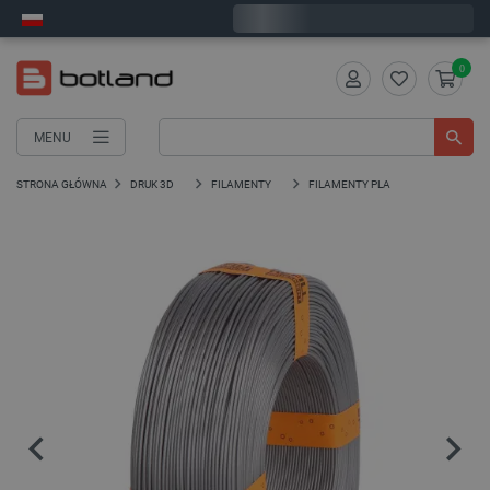
Wyślemy w poniedziałek
0
MENU
STRONA GŁÓWNA
DRUK 3D
FILAMENTY
FILAMENTY PLA