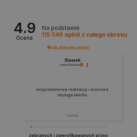
4.9
Na podstawie
115 548
opinii
z całego okresu
Ocena
critData
botland.com.pl
Jak zbieramy opinie?
Slawek
zweryfikowano
bezproblemowa realizacja i wzorowa
obsługa klienta.
CookieScriptConsent
CookieScript
wczoraj
botland.com.pl
zebranych i zweryfikowanych przez