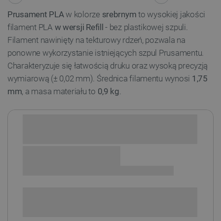
Prusament PLA
w kolorze
srebrnym
to wysokiej jakości
filament PLA
w wersji Refill
- bez plastikowej szpuli.
Filament nawinięty na tekturowy rdzeń, pozwala na
ponowne wykorzystanie istniejących szpul Prusamentu.
Charakteryzuje się łatwością druku oraz wysoką precyzją
wymiarową (± 0,02 mm). Średnica filamentu wynosi
1,75
mm
, a masa materiału to
0,9 kg
.
Sprawdź opcje płatności i finansowania:
+
-
DODAJ DO KOSZYKA