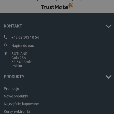
KONTAKT
+48 62 593 10 54
LaVisitorId_Ym90bGFuZC5sYWRlc2suY29tLw
.botland.com.pl
Napisz do nas
BOTLAND
Gola 25A
critCartData
botland.com.pl
63-640 Bralin
Polska
PRODUKTY
Promocje
Nowe produkty
Najczęściej kupowane
critAccountId
botland.com.pl
Kursy elektroniki