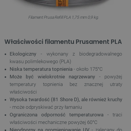
Filament Prusa Refill PLA 1,75 mm 0,9 kg.
Właściwości filamentu Prusament PLA
Ekologiczny
- wykonany z biodegradowalnego
kwasu polimlekowego (PLA)
Niska temperatura topnienia
- około 175°C
Może być wielokrotnie nagrzewany
- powyżej
temperatury topnienia bez znacznej utraty
właściwości
Wysoka twardość (81 Shore D), ale również kruchy
- może odpryskiwać przy łamaniu
Ograniczona odporność temperaturowa
- traci
właściwości mechaniczne powyżej 60°C
Nieodporny na promieniowanie UV
- zalecany do