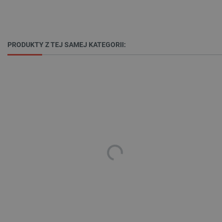
PRODUKTY Z TEJ SAMEJ KATEGORII:
isListDisplay
botland.com.pl
_lb_ccc
.botland.com.pl