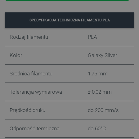
Domena
PrestaShop-[abcdef0123456789]{32}
.botland.com.pl
SPECYFIKACJA TECHNICZNA FILAMENTU PLA
_lb
.botland.com.pl
Rodzaj filamentu
PLA
Kolor
Galaxy Silver
Średnica filamentu
1,75 mm
Tolerancja wymiarowa
± 0,02 mm
Polityce prywatności Google
Prędkość druku
do 200 mm/s
VISITOR_PRIVACY_METADATA
YouTube
.youtube.com
Odporność termiczna
do 60°C