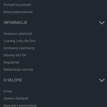
Pomysł na prezent
Bony podarunkowe
INFORMACJE
Dostawa i płatność
Leasing i raty dla firm
Dostawcy i partnerzy
Stawka VAT 0%
Storage declaration
Regulamin
Storage
Nazwa
Opis
Reklamacje i zwroty
type
_uetvid_exp
Pamięć
O SKLEPIE
lokalna
dlapi_ucp
Pamięć
O nas
lokalna
Opinie o Botland
_cltk
Pamięć
sesji
Nagrody i wyróżnienia