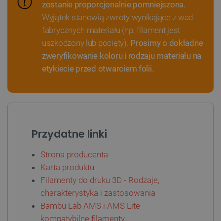
zostanie proporcjonalnie pomniejszona.
__cf_bm
Cloudflare Inc.
Wyjątek stanowią zwroty wynikające z wad
.webshopapp.com
fabrycznych materiału (np. filament jest
uszkodzony lub pocięty).
Prosimy o dokładne
zweryfikowanie koloru i rodzaju materiału na
etykiecie przed otwarciem folii.
PHPSESSID
PHP.net
botland.com.pl
Przydatne linki
Strona producenta
Karta produktu
Filamenty do druku 3D - Rodzaje,
charakterystyka i zastosowania
Bambu Lab AMS i AMS Lite -
kompatybilne filamenty