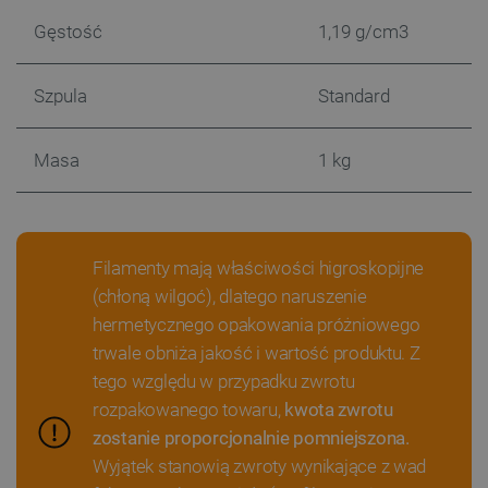
Gęstość
1,19 g/cm3
Szpula
Standard
Masa
1 kg
__cf_bm
Cloudflare Inc.
.inpost.pl
Filamenty mają właściwości higroskopijne
(chłoną wilgoć), dlatego naruszenie
hermetycznego opakowania próżniowego
trwale obniża jakość i wartość produktu. Z
tego względu w przypadku zwrotu
rozpakowanego towaru,
kwota zwrotu
zostanie proporcjonalnie pomniejszona.
__cf_bm
Cloudflare Inc.
Wyjątek stanowią zwroty wynikające z wad
.webshopapp.com