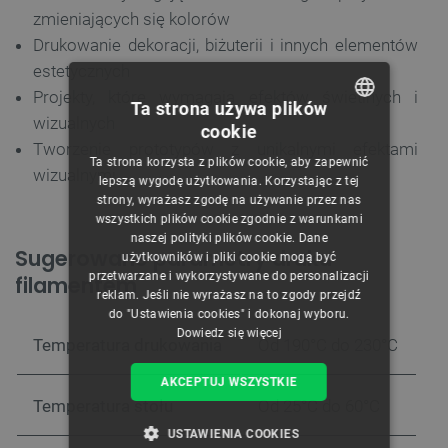
zmieniających się kolorów
Drukowanie dekoracji, biżuterii i innych elementów
estetycznych
Projekty, które wymagają efektów świetlnych i
Ta strona używa plików
wizualnych
cookie
POLISH
Tworzenie prototypów z unikalnymi efektami
Ta strona korzysta z plików cookie, aby zapewnić
wizualnymi
CZECH
lepszą wygodę użytkowania. Korzystając z tej
strony, wyrażasz zgodę na używanie przez nas
ENGLISH
wszystkich plików cookie zgodnie z warunkami
naszej polityki plików cookie. Dane
GERMAN
Sugerowane parametry druku
użytkowników i pliki cookie mogą być
przetwarzane i wykorzystywane do personalizacji
filamentem
reklam. Jeśli nie wyrażasz na to zgody przejdź
do "Ustawienia cookies" i dokonaj wyboru.
Dowiedz się więcej
Temperatura drukowania
Od 190°C do 230°C
AKCEPTUJ WSZYSTKIE
Temperatura stołu
Od 25°C do 60°C
USTAWIENIA COOKIES