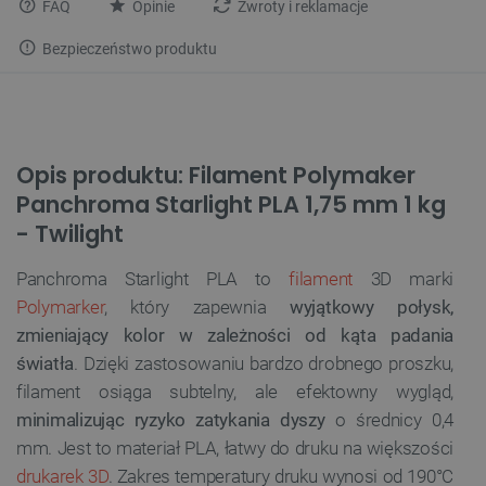
FAQ
Opinie
Zwroty i reklamacje
Bezpieczeństwo produktu
Opis produktu: Filament Polymaker
Panchroma Starlight PLA 1,75 mm 1 kg
- Twilight
Panchroma Starlight PLA to
filament
3D marki
Polymarker
, który zapewnia
wyjątkowy połysk,
zmieniający kolor w zależności od kąta padania
światła
. Dzięki zastosowaniu bardzo drobnego proszku,
filament osiąga subtelny, ale efektowny wygląd,
minimalizując ryzyko zatykania dyszy
o średnicy 0,4
mm. Jest to materiał PLA, łatwy do druku na większości
drukarek 3D
. Zakres temperatury druku wynosi od 190°C