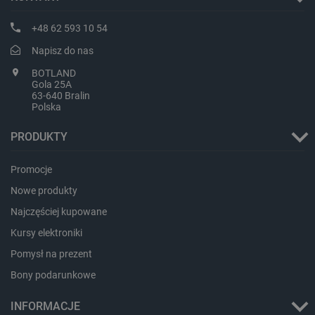
+48 62 593 10 54
Napisz do nas
LaVisitorId_Ym90bGFuZC5sYWRlc2suY29tLw
.botland.com.pl
BOTLAND
Gola 25A
63-640 Bralin
Polska
critCartData
botland.com.pl
PRODUKTY
Promocje
Nowe produkty
Najczęściej kupowane
Kursy elektroniki
Pomysł na prezent
critAccountId
botland.com.pl
Bony podarunkowe
INFORMACJE