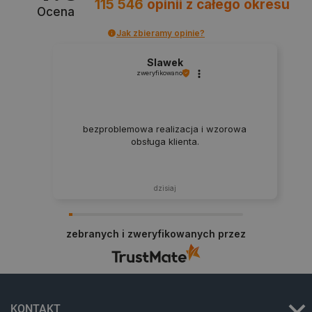
115 546
opinii
z całego okresu
Ocena
Jak zbieramy opinie?
critData
botland.com.pl
Slawek
zweryfikowano
bezproblemowa realizacja i wzorowa
obsługa klienta.
dzisiaj
CookieScriptConsent
CookieScript
botland.com.pl
zebranych i zweryfikowanych przez
KONTAKT