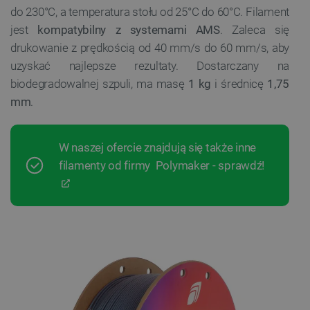
do 230°C, a temperatura stołu od 25°C do 60°C. Filament
jest
kompatybilny z systemami AMS
. Zaleca się
drukowanie z prędkością od 40 mm/s do 60 mm/s, aby
uzyskać najlepsze rezultaty. Dostarczany na
biodegradowalnej szpuli, ma masę
1 kg
i średnicę
1,75
mm
.
W naszej ofercie znajdują się także inne
filamenty od firmy Polymaker - sprawdź!