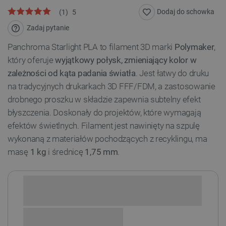
Dodaj do schowka
(
1
)
5
Zadaj pytanie
Panchroma Starlight PLA to filament 3D marki
Polymaker
,
który oferuje
wyjątkowy połysk, zmieniający kolor w
zależności od kąta padania światła
. Jest łatwy do druku
na tradycyjnych drukarkach 3D FFF/FDM, a zastosowanie
drobnego proszku w składzie zapewnia subtelny efekt
błyszczenia. Doskonały do projektów, które wymagają
efektów świetlnych. Filament jest nawinięty na szpulę
wykonaną z materiałów pochodzących z recyklingu, ma
masę
1 kg
i średnicę
1,75 mm
.
Sprawdź opcje płatności i finansowania: