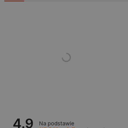
isListDisplay
botland.com.pl
_lb_ccc
.botland.com.pl
4.9
Na podstawie