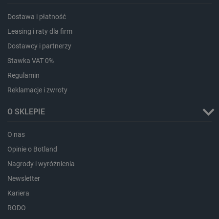
Dostawa i płatność
Leasing i raty dla firm
Dostawcy i partnerzy
Stawka VAT 0%
Regulamin
Reklamacje i zwroty
Storage declaration
Storage
O SKLEPIE
Nazwa
Opis
type
_uetvid_exp
Pamięć
O nas
lokalna
Opinie o Botland
dlapi_ucp
Pamięć
lokalna
Nagrody i wyróżnienia
_cltk
Pamięć
Newsletter
sesji
Kariera
smforms
Pamięć
lokalna
RODO
_smvc
Pamięć