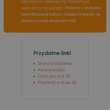
fabrycznych materiału (np. filament jest
uszkodzony lub pocięty).
Prosimy o dokładne
zweryfikowanie koloru i rodzaju materiału na
etykiecie przed otwarciem folii.
PHPSESSID
PHP.net
botland.com.pl
Przydatne linki
Strona producenta
Karta produktu
Czym jest druk 3D
Filamenty w druku 3D