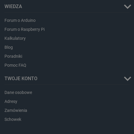
lokalna
WIEDZA
lbx_ac_easystorage
Pamięć
sesji
Forum o Arduino
dlapi_consent
Pamięć
lokalna
Forum o Raspberry Pi
_uetvid
Pamięć
Kalkulatory
lokalna
Blog
_smsps
Pamięć
lokalna
Poradniki
lastExternalReferrer
Pamięć
Pomoc FAQ
lokalna
ea_lu_ts
Pamięć
TWOJE KONTO
lokalna
ea_gu_ts
Pamięć
Dane osobowe
lokalna
Adresy
_gcl_ls
Pamięć
lokalna
Zamówienia
_smps
Pamięć
lokalna
Schowek
luigis.env.v2.159265-
Pamięć
182023
sesji