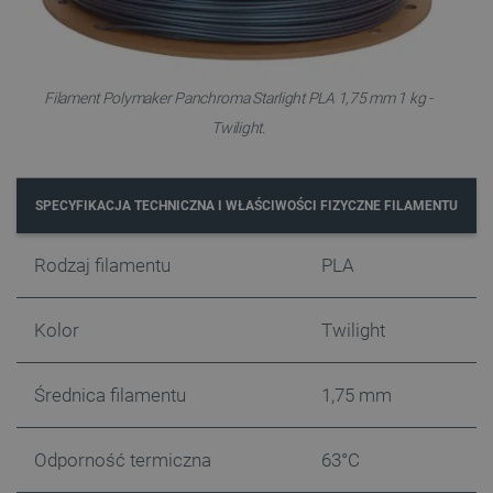
_lb
.botland.com.pl
Filament Polymaker Panchroma Starlight PLA 1,75 mm 1 kg -
Twilight.
SPECYFIKACJA TECHNICZNA I WŁAŚCIWOŚCI FIZYCZNE FILAMENTU
Rodzaj filamentu
PLA
Polityce prywatności Google
Kolor
Twilight
VISITOR_PRIVACY_METADATA
YouTube
.youtube.com
Średnica filamentu
1,75 mm
Odporność termiczna
63°C