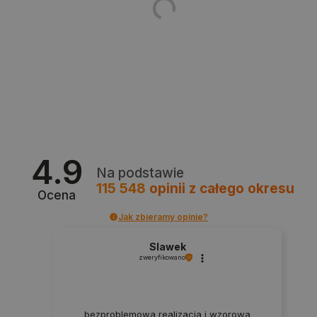
Provider /
Nazwa
Domena
PrestaShop-[abcdef0123456789]{32}
.botland.com.pl
_lb
.botland.com.pl
4.9
Na podstawie
115 548
opinii
z całego okresu
Ocena
Jak zbieramy opinie?
Slawek
Polityce prywatności Google
zweryfikowano
VISITOR_PRIVACY_METADATA
YouTube
.youtube.com
bezproblemowa realizacja i wzorowa