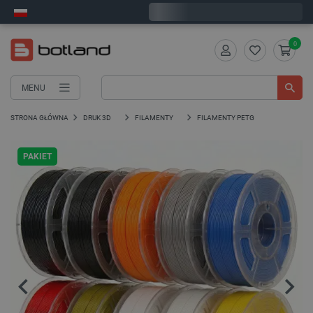
Wyślemy w poniedziałek
0
MENU
STRONA GŁÓWNA
DRUK 3D
FILAMENTY
FILAMENTY PETG
PAKIET