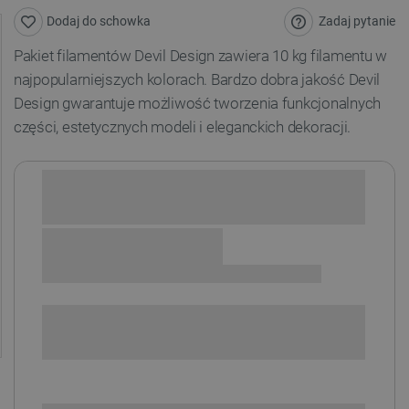
Zadaj pytanie
Dodaj do schowka
Pakiet filamentów Devil Design zawiera 10 kg filamentu w
najpopularniejszych kolorach. Bardzo dobra jakość Devil
Design gwarantuje możliwość tworzenia funkcjonalnych
części, estetycznych modeli i eleganckich dekoracji.
ZAWARTOŚĆ PAKIETU
2 x
Filament Devil Design PETG 1,75mm 1kg - White
1 x
Filament Devil Design PETG 1,75mm 1kg - Silver
1 x
Filament Devil Design PETG 1,75mm 1kg - Vanilla