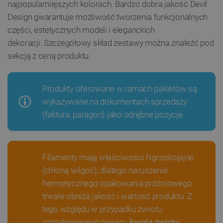
najpopularniejszych kolorach. Bardzo dobra jakość Devil
Design gwarantuje możliwość tworzenia funkcjonalnych
części, estetycznych modeli i eleganckich
dekoracji. Szczegółowy skład zestawy można znaleźć pod
sekcją z ceną produktu.
Produkty oferowane w ramach pakietów są
wykazywane na dokumentach sprzedaży
(faktura, paragon) jako odrębne pozycje.
Filamenty mają właściwości higroskopijne
(chłoną wilgoć), dlatego naruszenie
hermetycznego opakowania próżniowego
trwale obniża jakość i wartość produktu. Z
tego względu w przypadku zwrotu
rozpakowanego towaru,
kwota zwrotu