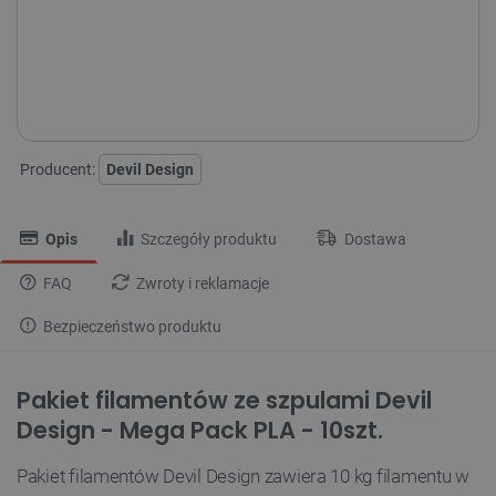
Brak
i
zaplanowanej
Chwilowo niedostępny
dostawy
Darmowa
dostawa
30 dni
na zwrot
Producent:
Devil Design
Opis
Szczegóły produktu
Dostawa
FAQ
Zwroty i reklamacje
Bezpieczeństwo produktu
Pakiet filamentów ze szpulami Devil
Design - Mega Pack PLA - 10szt.
Pakiet filamentów Devil Design zawiera 10 kg filamentu w