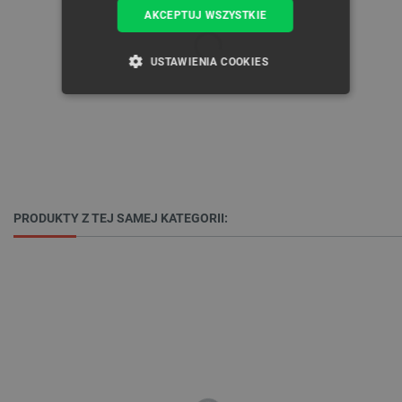
AKCEPTUJ WSZYSTKIE
USTAWIENIA COOKIES
NIEZBĘDNE
WYDAJNOŚĆ
TARGETOWANIE
FUNKCJONALNOŚĆ
PRODUKTY Z TEJ SAMEJ KATEGORII:
Niezbędne
Wydajność
Targetowanie
Funkcjonalność
Niezbędne pliki cookie umożliwiają korzystanie z
podstawowych funkcji strony internetowej, takich
jak logowanie użytkownika i zarządzanie kontem.
Bez niezbędnych plików cookie nie można
prawidłowo korzystać ze strony internetowej.