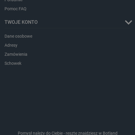
.bambulab.com
Pomoc FAQ
TWOJE KONTO
Dane osobowe
Adresy
Zamówienia
Schowek
isListDisplay
botland.com.pl
_lb_ccc
.botland.com.pl
Pomysł należy do Ciebie - resztę znajdziesz w Botland