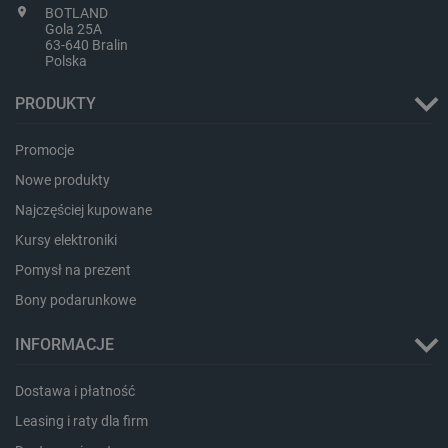
BOTLAND
critData
botland.com.pl
Gola 25A
63-640 Bralin
Polska
PRODUKTY
Promocje
Nowe produkty
Najczęściej kupowane
Kursy elektroniki
CookieScriptConsent
CookieScript
botland.com.pl
Pomysł na prezent
Bony podarunkowe
INFORMACJE
Dostawa i płatność
Leasing i raty dla firm