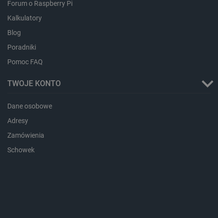
Forum o Raspberry Pi
Kalkulatory
Blog
Poradniki
Pomoc FAQ
Storage declaration
TWOJE KONTO
Storage
Nazwa
Opis
type
_uetvid_exp
Pamięć
Dane osobowe
lokalna
Adresy
dlapi_ucp
Pamięć
lokalna
Zamówienia
_cltk
Pamięć
Schowek
sesji
smforms
Pamięć
lokalna
_smvc
Pamięć
lokalna
lbx_ac_easystorage
Pamięć
sesji