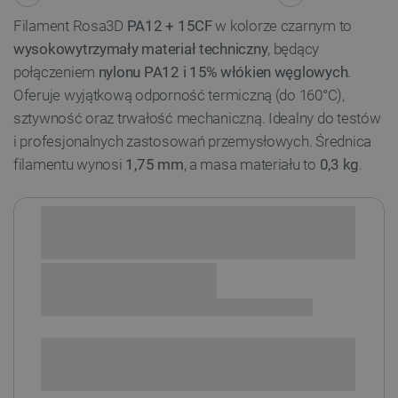
Filament Rosa3D
PA12 + 15CF
w kolorze czarnym to
wysokowytrzymały materiał techniczny
, będący
połączeniem
nylonu PA12 i 15% włókien węglowych
.
Oferuje wyjątkową odporność termiczną (do 160°C),
sztywność oraz trwałość mechaniczną. Idealny do testów
i profesjonalnych zastosowań przemysłowych. Średnica
filamentu wynosi
1,75 mm
, a masa materiału to
0,3 kg
.
Sprawdź opcje płatności i finansowania:
POWIADOM O DOSTĘPNOŚCI