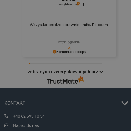
zweryfikowano
isListDisplay
botland.com.pl
Wszystko bardzo sprawnie i miło. Polecam.
w tym tygodniu
Komentarz sklepu
_lb_ccc
.botland.com.pl
Dziękujemy za najwyższą ocenę. Cieszymy się,
że nasz sprzęt trafił w dobre ręce. Polecamy się
zebranych i zweryfikowanych przez
na przyszłość.
KONTAKT
+48 62 593 10 54
Napisz do nas