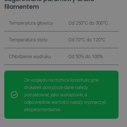
filamentem
Temperatura głowicy
Od 250°C do 300°C
Temperatura stołu
Od 70°C do 120°C
Chłodzenie wydruku
Od 50% do 100%
Ze względu na różnice konstrukcyjne
drukarek powyższe dane należy
potraktować jako wskazówki, a
odpowiednie wartości należy wyznaczyć
eksperymentalnie.