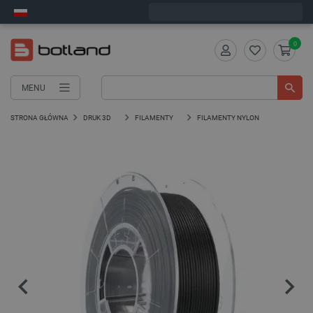
Wyślemy w poniedziałek
0
MENU
STRONA GŁÓWNA
DRUK 3D
FILAMENTY
FILAMENTY NYLON