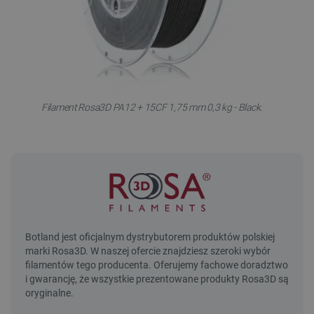
Filament Rosa3D PA12 + 15CF 1,75 mm 0,3 kg - Black.