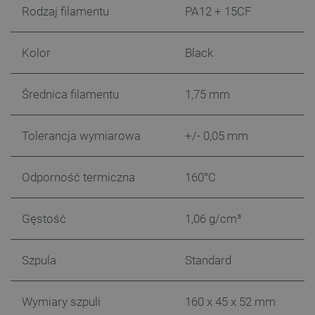
Rodzaj filamentu
PA12 + 15CF
TARGETOWANIE
FUNKCJONALNOŚĆ
Kolor
Black
Średnica filamentu
1,75 mm
Niezbędne
Wydajność
Targetowanie
Tolerancja wymiarowa
+/- 0,05 mm
Funkcjonalność
Niezbędne pliki cookie umożliwiają korzystanie z
podstawowych funkcji strony internetowej, takich
Odporność termiczna
160°C
jak logowanie użytkownika i zarządzanie kontem.
Bez niezbędnych plików cookie nie można
prawidłowo korzystać ze strony internetowej.
Gęstość
1,06 g/cm³
Provider /
Nazwa
Domena
PrestaShop-[abcdef0123456789]{32}
.botland.com.pl
Szpula
Standard
Wymiary szpuli
160 x 45 x 52 mm