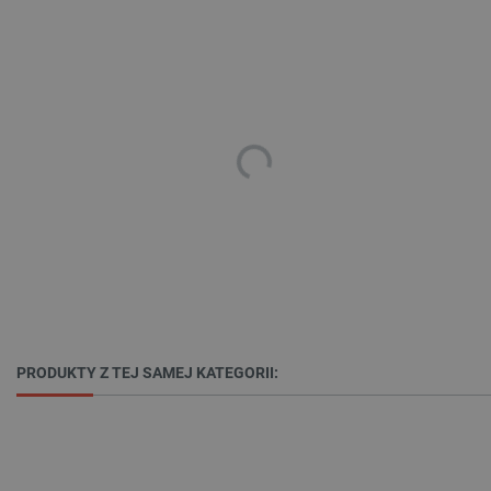
PHPSESSID
PHP.net
botland.com.pl
PRODUKTY Z TEJ SAMEJ KATEGORII: