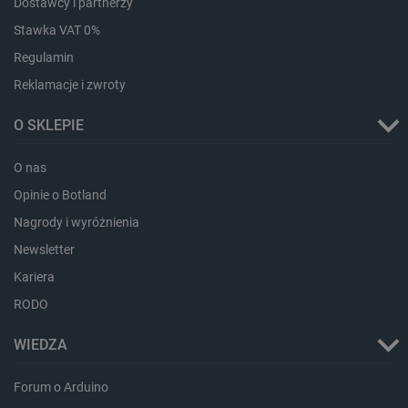
Dostawcy i partnerzy
Stawka VAT 0%
LaVisitorId_Ym90bGFuZC5sYWRlc2suY29tLw
.botland.com.pl
Regulamin
Reklamacje i zwroty
critCartData
botland.com.pl
O SKLEPIE
O nas
Opinie o Botland
Nagrody i wyróżnienia
Newsletter
Kariera
critAccountId
botland.com.pl
RODO
WIEDZA
Forum o Arduino