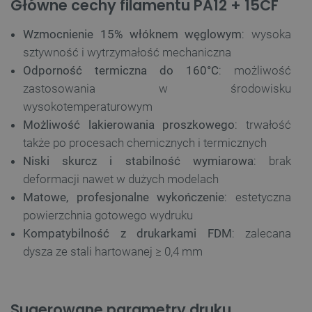
Główne cechy filamentu PA12 + 15CF
Wzmocnienie 15% włóknem węglowym
: wysoka
sztywność i wytrzymałość mechaniczna
Odporność termiczna do 160°C
: możliwość
zastosowania w środowisku
wysokotemperaturowym
Możliwość lakierowania proszkowego
: trwałość
także po procesach chemicznych i termicznych
Niski skurcz i stabilność wymiarowa
: brak
deformacji nawet w dużych modelach
Matowe, profesjonalne wykończenie
: estetyczna
powierzchnia gotowego wydruku
Kompatybilność z drukarkami FDM
: zalecana
dysza ze stali hartowanej ≥ 0,4 mm
Sugerowane parametry druku