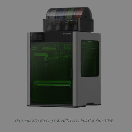
Drukarka 3D - Bambu Lab H2D Laser Full Combo - 10W.