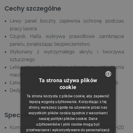
Cechy szczególne
Lewy panel boczny zapewnia ochronę podczas
pracy lasera
Czujnik Halla wykrywa prawidłowe zamknięcie
panelu, zwiększając bezpieczeństwo
Wykonany z wytrzymałego akrylu i tworzywa
sztucznego
Lekka i trwała konstrukcja odporna na uszkodzenia
mechaniczne
Ta strona używa plików
Łatwy montaż dzięki kompletnym zestawom śrub
cookie
POLISH
Dedykowany dla drukarek Bambu Lab H2D Laser
Ta strona korzysta z plików cookie, aby zapewnić
CZECH
lepszą wygodę użytkowania. Korzystając z tej
strony, wyrażasz zgodę na używanie przez nas
ENGLISH
Specyfikacja techniczna panelu
wszystkich plików cookie zgodnie z warunkami
naszej polityki plików cookie. Dane
GERMAN
użytkowników i pliki cookie mogą być
Kompatybilność: drukarki Bambu Lab z serii H2D
przetwarzane i wykorzystywane do personalizacji