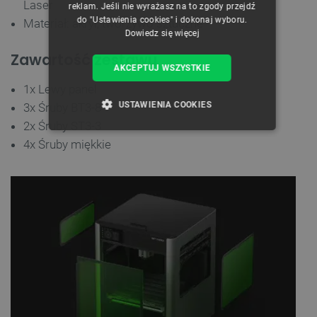
Laser
reklam. Jeśli nie wyrażasz na to zgody przejdź
do "Ustawienia cookies" i dokonaj wyboru.
Materiał: akryl, tworzywo sztuczne
Dowiedz się więcej
Zawartość zestawu
AKCEPTUJ WSZYSTKIE
1x Lewy panel
USTAWIENIA COOKIES
3x Śruby BT3-8
2x Śruby ST3-3
NIEZBĘDNE
WYDAJNOŚĆ
4x Śruby miękkie
TARGETOWANIE
FUNKCJONALNOŚĆ
Niezbędne
Wydajność
Targetowanie
Funkcjonalność
Niezbędne pliki cookie umożliwiają korzystanie z