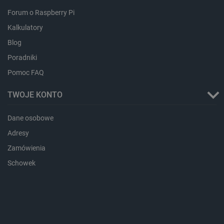
CookieScriptConsent
CookieScript
Forum o Raspberry Pi
botland.com.pl
Kalkulatory
Blog
Poradniki
Pomoc FAQ
TWOJE KONTO
Dane osobowe
LaVisitorId_Ym90bGFuZC5sYWRlc2suY29tLw
.botland.com.pl
Adresy
Zamówienia
Schowek
critCartData
botland.com.pl