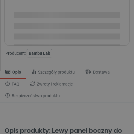
SPRAWDŹ ILOŚĆ
Dostępny
Wysyłka
24h
Dostawa
od 8,99 PLN
30 dni
na zwrot
Producent:
Bambu Lab
Opis
Szczegóły produktu
Dostawa
FAQ
Zwroty i reklamacje
Bezpieczeństwo produktu
Opis produkty: Lewy panel boczny do