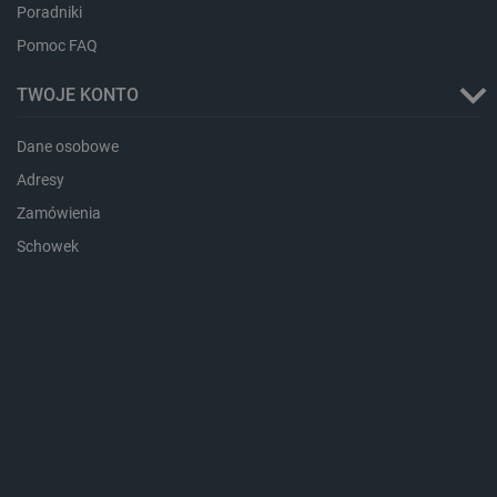
Poradniki
critAccountId
botland.com.pl
Pomoc FAQ
TWOJE KONTO
Dane osobowe
Adresy
Zamówienia
Schowek
Storage declaration
Storage
Nazwa
Opis
type
_uetvid_exp
Pamięć
lokalna
dlapi_ucp
Pamięć
lokalna