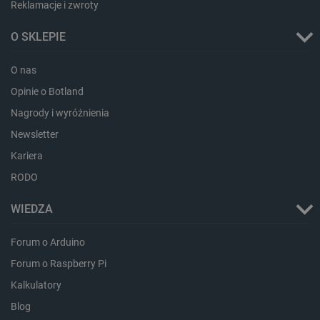
Reklamacje i zwroty
O SKLEPIE
O nas
Opinie o Botland
Nagrody i wyróżnienia
Newsletter
Kariera
LaVisitorId_Ym90bGFuZC5sYWRlc2suY29tLw
.botland.com.pl
RODO
WIEDZA
critCartData
botland.com.pl
Forum o Arduino
Forum o Raspberry Pi
Kalkulatory
Blog