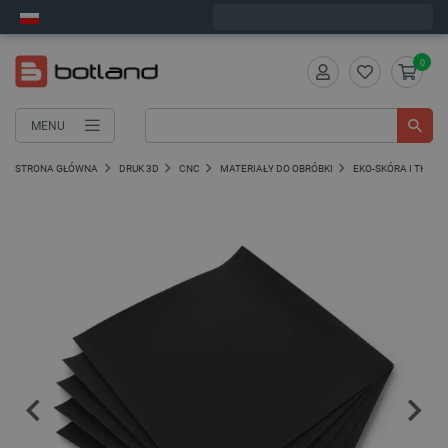
Wyślemy w poniedziałek
0
MENU
STRONA GŁÓWNA
DRUK 3D
CNC
MATERIAŁY DO OBRÓBKI
EKO-SKÓRA I TKANI