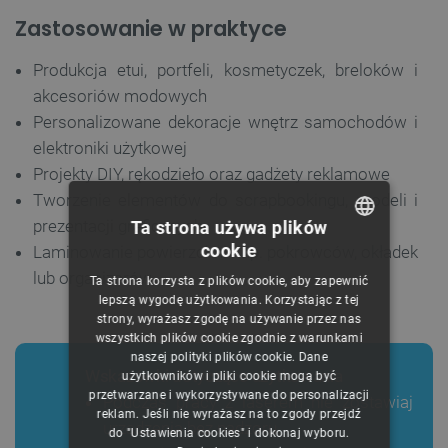
Zastosowanie w praktyce
Produkcja etui, portfeli, kosmetyczek, breloków i
akcesoriów modowych
Personalizowane dekoracje wnętrz samochodów i
elektroniki użytkowej
Projekty DIY, rękodzieło oraz gadżety reklamowe
Tworzenie elementów do scrapbookingu, modeli i
prezentacji graficznych
Ta strona używa plików
cookie
Laminowanie powierzchni - np. pokrowców, okładek
POLISH
lub organizerów
Ta strona korzysta z plików cookie, aby zapewnić
CZECH
lepszą wygodę użytkowania. Korzystając z tej
strony, wyrażasz zgodę na używanie przez nas
ENGLISH
wszystkich plików cookie zgodnie z warunkami
naszej polityki plików cookie. Dane
GERMAN
Wskazówki dotyczące użytkowania
użytkowników i pliki cookie mogą być
przetwarzane i wykorzystywane do personalizacji
Podczas pracy z laserem nie zostawiaj
reklam. Jeśli nie wyrażasz na to zgody przejdź
urządzenia bez nadzoru.
do "Ustawienia cookies" i dokonaj wyboru.