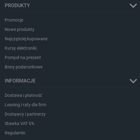
PRODUKTY
Promocje
Nowe produkty
Najczęściej kupowane
Kursy elektroniki
Pomysł na prezent
critData
botland.com.pl
Bony podarunkowe
INFORMACJE
Dostawa i płatność
Leasing i raty dla firm
Dostawcy i partnerzy
Stawka VAT 0%
Regulamin
CookieScriptConsent
CookieScript
botland.com.pl