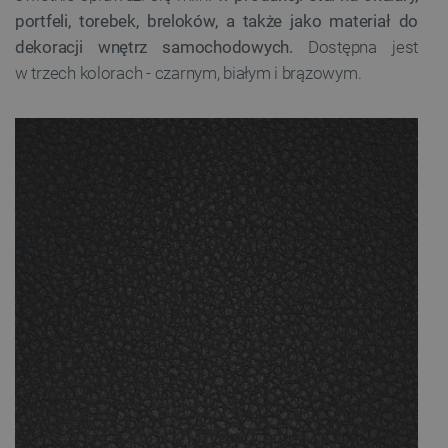
portfeli, torebek, breloków, a także jako materiał do
dekoracji wnętrz samochodowych.
Dostępna jest
w trzech kolorach - czarnym, białym i brązowym.