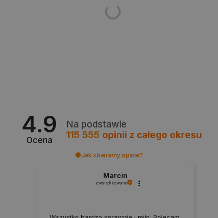
4.9
_smvs
.botland.com.pl
Na podstawie
115 555
opinii
z całego okresu
Ocena
Jak zbieramy opinie?
LaSID
Quality Unit LLC
Marcin
botland.com.pl
zweryfikowano
Wszystko bardzo sprawnie i miło. Polecam.