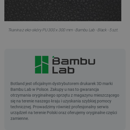
Tkanina z eko-skóry PU 300 x 300 mm - Bambu Lab - Black - 5 szt.