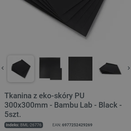
Tkanina z eko-skóry PU
300x300mm - Bambu Lab - Black -
5szt.
Indeks:
BML-26776
EAN:
6977252429269