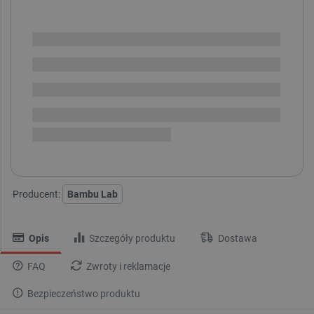
SPRAWDŹ ILOŚĆ
Dostępny
Wysyłka
24h
Dostawa
od 8,99 PLN
30 dni
na zwrot
Tkanina z eko-skóry Bambu Lab - kolor:
Producent:
Bambu Lab
Opis
Szczegóły produktu
Dostawa
FAQ
Zwroty i reklamacje
Bezpieczeństwo produktu