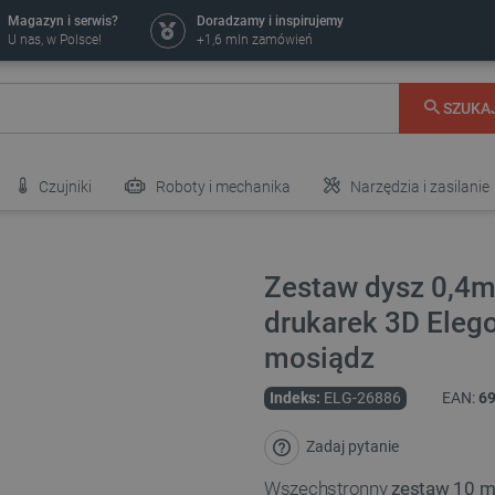
Magazyn i serwis?
Doradzamy i inspirujemy
U nas, w Polsce!
+1,6 mln zamówień
SZUKA
Czujniki
Roboty i mechanika
Narzędzia i zasilanie
Zestaw dysz 0,
drukarek 3D Eleg
mosiądz
Indeks:
ELG-26886
EAN:
6
Zadaj pytanie
Wszechstronny
zestaw 10 mo