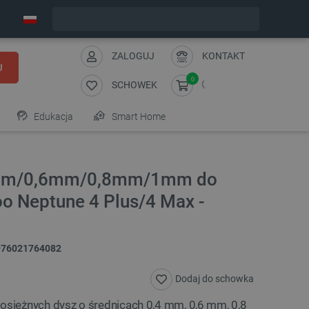
Wyślemy w piątek
ZALOGUJ
KONTAKT
J
0
SCHOWEK
Edukacja
Smart Home
4mm/0,6mm/0,8mm/1mm do
oo Neptune 4 Plus/4 Max -
976021764082
Dodaj do schowka
siężnych dysz o średnicach 0,4 mm, 0,6 mm, 0,8