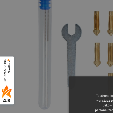
SPRAWDŹ OPINIE
Ta strona k
4.9
wyrażasz z
plików
personalizac