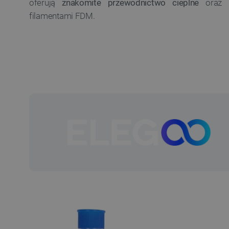
oferują
znakomite przewodnictwo cieplne
oraz k
filamentami FDM.