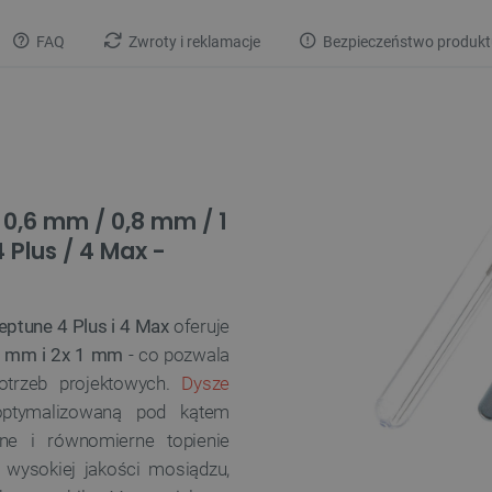
FAQ
Zwroty i reklamacje
Bezpieczeństwo produkt
 0,6 mm / 0,8 mm / 1
Plus / 4 Max -
ptune 4 Plus i 4 Max
oferuje
,8 mm i 2x 1 mm
- co pozwala
otrzeb projektowych.
Dysze
optymalizowaną pod kątem
nne i równomierne topienie
 wysokiej jakości mosiądzu,