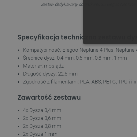
Zestaw dedykowany do drukarek 3D Elegoo Neptune 4
Specyfikacja techniczna zestawu dy
NIE
Kompatybilność: Elegoo Neptune 4 Plus, Neptune
Średnice dysz: 0,4 mm, 0,6 mm, 0,8 mm, 1 mm
Materiał: mosiądz
Długość dyszy: 22,5 mm
Zgodność z filamentami: PLA, ABS, PETG, TPU i in
Niezbędne pliki cookie umożl
Bez niezbędnych plików cooki
Zawartość zestawu
Nazwa
4x Dysza 0,4 mm
PrestaShop-[abcdef0123456
2x Dysza 0,6 mm
2x Dysza 0,8 mm
_lb
2x Dysza 1 mm