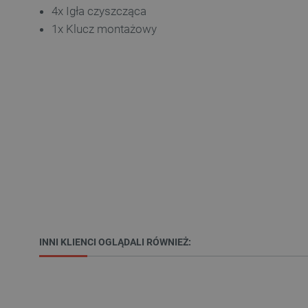
4x Igła czyszcząca
1x Klucz montażowy
VISITOR_PRIVACY_METAD
Polityce prywa
__cf_bm
__cf_bm
PHPSESSID
INNI KLIENCI OGLĄDALI RÓWNIEŻ:
_smvs