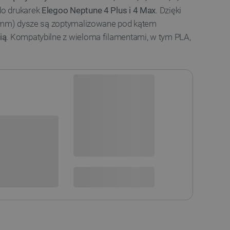
do drukarek
Elegoo Neptune 4 Plus i 4 Max
. Dzięki
5 mm) dysze są zoptymalizowane pod kątem
ią
. Kompatybilne z wieloma filamentami, w tym PLA,
Dostępny
Wysyłka
24h
sowania:
Dostawa
od 8,99 PLN
30 dni
na zwrot
 DO KOSZYKA
SPRAWDŹ ILOŚĆ