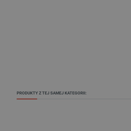
LaSID
__cf_bm
isListDisplay
_lb_ccc
critData
PRODUKTY Z TEJ SAMEJ KATEGORII:
CookieScriptConsent
LaVisitorId_Ym90bGFuZC5