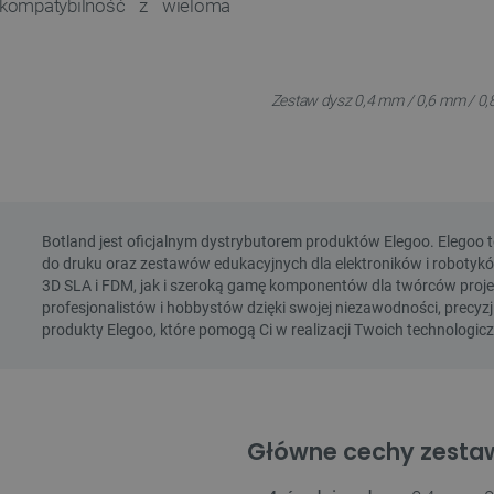
ompatybilność z wieloma
Zestaw dysz 0,4 mm / 0,6 mm / 0,
Główne cechy zesta