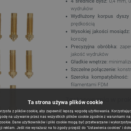
4 średnice dysz:
0,4 mm, 0
wydruków
Wydłużony korpus dyszy
prędkością
Wysokiej jakości mosiądz:
korozję
Precyzyjna obróbka:
zapew
jakość wydruków
Gładkie wnętrze:
minimalizu
Szczelne połączenie:
konstr
Szeroka kompatybilność:
filamentami FDM
Zastosowania w pra
Ta strona używa plików cookie
Zestaw mosiężnych dysz dla
orzysta z plików cookie, aby zapewnić lepszą wygodę użytkowania. Korzystając z
godę na używanie przez nas wszystkich plików cookie zgodnie z warunkami nasz
szerokim zakresie projektów 
 cookie. Dane użytkowników i pliki cookie mogą być przetwarzane i wykorzysty
wydruki wielkogabarytowe
. 
ji reklam. Jeśli nie wyrażasz na to zgody przejdź do "Ustawienia cookies" i do