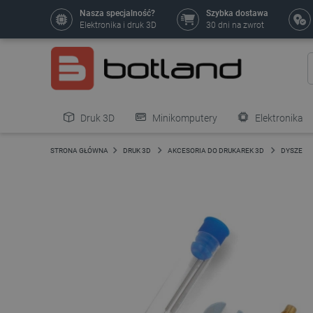
Nasza specjalność?
Szybka dostawa
Elektronika i druk 3D
30 dni na zwrot
Druk 3D
Minikomputery
Elektronika
Pozostałe
STRONA GŁÓWNA
DRUK 3D
AKCESORIA DO DRUKAREK 3D
DYSZE