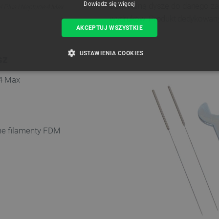
Dowiedz się więcej
optymalną dyszę do danego zas
 Plus i Neptune 4 Max.
wydruków. Produkt dedykowan
AKCEPTUJ WSZYSTKIE
USTAWIENIA COOKIES
sz
ZBĘDNE
WYDAJNOŚĆ
TARGETOWANIE
FUNKCJ
 4 Max
Niezbędne
Wydajność
Targetowanie
Funkcjonalność
ne filamenty FDM
iwiają korzystanie z podstawowych funkcji strony internetowej, takich jak logowanie użytk
e nie można prawidłowo korzystać ze strony internetowej.
Provider /
Okres
Opis
Domena
przechowywania
789]{32}
.botland.com.pl
Sesja
Ten plik cookie jest wymag
opartego o silnik PrestaSho
.botland.com.pl
Sesja
Ten plik cookie jest używa
obciążenia w celu zapewnien
internetowych są skierowa