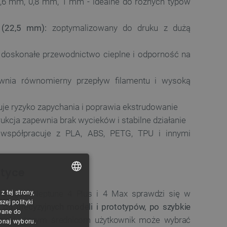
,6 mm, 0,8 mm, 1 mm - idealne do różnych typów
 (22,5 mm):
zoptymalizowany do druku z dużą
doskonałe przewodnictwo cieplne i odporność na
nia równomierny przepływ filamentu i wysoką
je ryzyko zapychania i poprawia ekstrudowanie
ukcja zapewnia brak wycieków i stabilne działanie
współpracuje z PLA, ABS, PETG, TPU i innymi
ktyce
 Elegoo Neptune 4 Plus i 4 Max sprawdzi się w
 tej strony,
POLISH
ej polityki
-
od precyzyjnych modeli i prototypów, po szybkie
CZECH
wane do
Dzięki różnym średnicom użytkownik może wybrać
konaj wyboru.
ENGLISH