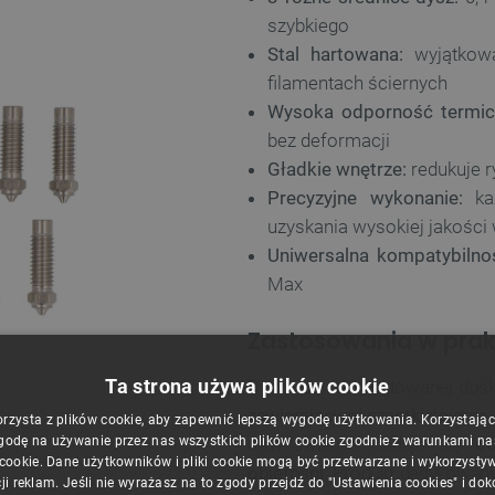
szybkiego
Stal hartowana:
wyjątkowa
filamentach ściernych
Wysoka odporność termic
bez deformacji
Gładkie wnętrze:
redukuje r
Precyzyjne wykonanie:
każ
uzyskania wysokiej jakośc
Uniwersalna kompatybilno
Max
Zastosowania w pra
Ta strona używa plików cookie
Dysze ze stali hartowanej dos
zawierającymi cząstki ścierne
orzysta z plików cookie, aby zapewnić lepszą wygodę użytkowania. Korzystając z
godę na używanie przez nas wszystkich plików cookie zgodnie z warunkami nasz
mm świetnie nadaje się
d
ne 4 Plus i 4 Max.
 cookie. Dane użytkowników i pliki cookie mogą być przetwarzane i wykorzysty
objętości
. Produkt dedykowany
ji reklam. Jeśli nie wyrażasz na to zgody przejdź do "Ustawienia cookies" i do