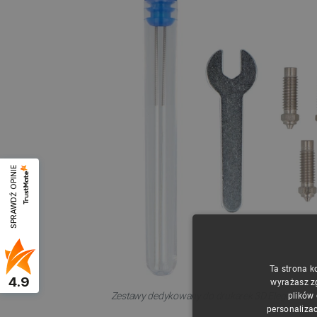
SPRAWDŹ OPINIE
Ta strona k
4.9
wyrażasz z
Zestawy dedykowany do drukarek 3D Elegoo Neptu
plików
personalizac