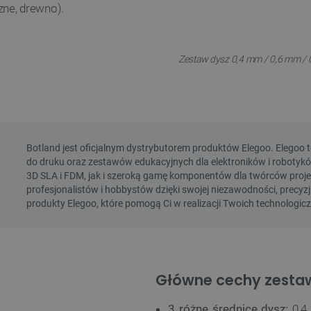
zne, drewno).
Zestaw dysz 0,4 mm / 0,6 mm / 0
Główne cechy zesta
3 różne średnice dysz:
0,4