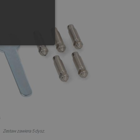
GERMAN
ONALNOŚĆ
ownika i zarządzanie kontem.
any do działania sklepu
p.
Zestaw zawiera 5 dysz.
ny do celów bilansowania
ia, że żądania stron
ne do tego samego serwera