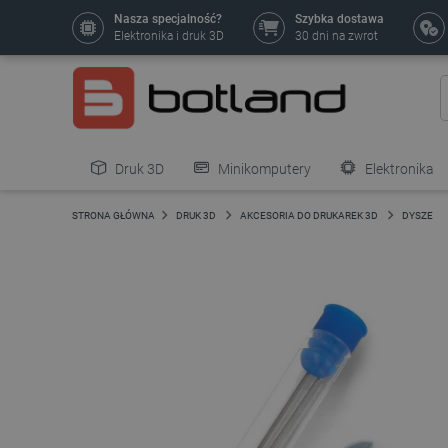
Nasza specjalność?
Szybka dostawa
Elektronika i druk 3D
30 dni na zwrot
Druk 3D
Minikomputery
Elektronika
Pozostałe
STRONA GŁÓWNA
DRUK 3D
AKCESORIA DO DRUKAREK 3D
DYSZE