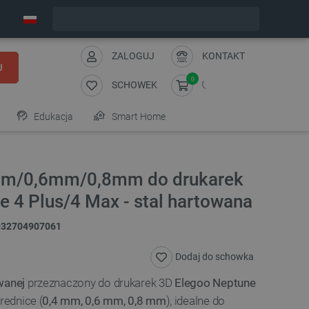
Zamów w ciągu:
3
:
47
:
58
, a wyślemy dziś!
ZALOGUJ
KONTAKT
J
0
SCHOWEK
Edukacja
Smart Home
mm/0,6mm/0,8mm do drukarek
 4 Plus/4 Max - stal hartowana
932704907061
Dodaj do schowka
wanej
przeznaczony do drukarek 3D
Elegoo Neptune
średnice (
0,4 mm, 0,6 mm, 0,8 mm
), idealne do