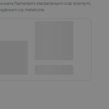
ukowania filamentami standardowymi oraz ściernymi,
 węglowym czy metaliczne.
Dostępny
Wysyłka
24h
sowania:
Dostawa
od 8,99 PLN
30 dni
na zwrot
 DO KOSZYKA
SPRAWDŹ ILOŚĆ