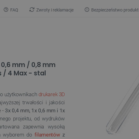
FAQ
Zwroty i reklamacje
Bezpieczeństwo produkt
/ 0,6 mm / 0,8 mm
 / 4 Max - stal
 o użytkownikach
drukarek 3D
ajwyższej trwałości i jakości
e -
3x 0,4 mm, 1x 0,6 mm i 1x
nego projektu, od wydruków
 hartowana zapewnia wysoką
nym wyborem do
filamentów
z