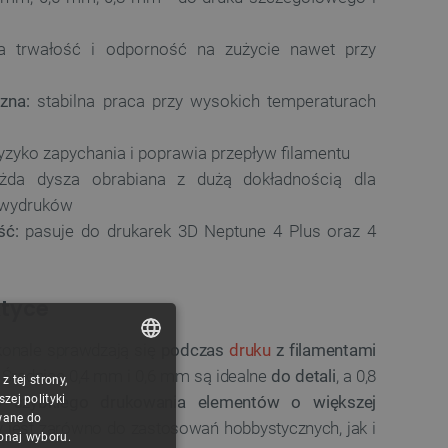
 trwałość i odporność na zużycie nawet przy
zna:
stabilna praca przy wysokich temperaturach
yzyko zapychania i poprawia przepływ filamentu
da dysza obrabiana z dużą dokładnością dla
i wydruków
ść:
pasuje do drukarek 3D Neptune 4 Plus oraz 4
ktyce
konale sprawdzają się
podczas
druku
z filamentami
. Średnice 0,4 mm i 0,6 mm są idealne
do detali
, a 0,8
 tej strony,
POLISH
ej polityki
o szybkiego drukowania elementów o większej
CZECH
wane do
 jest zarówno do zastosowań hobbystycznych, jak i
konaj wyboru.
ENGLISH