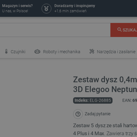
Magazyn i serwis?
Doradzamy i inspirujemy
U nas, w Polsce!
+1,6 mln zamówień
SZUKA
Czujniki
Roboty i mechanika
Narzędzia i zasilanie
Zestaw dysz 0,4
3D Elegoo Neptune
Indeks:
ELG-26885
EAN:
6
Zadaj pytanie
Zestaw 5 dysz ze stali harto
4 Plus i 4 Max
. Zawiera trzy 