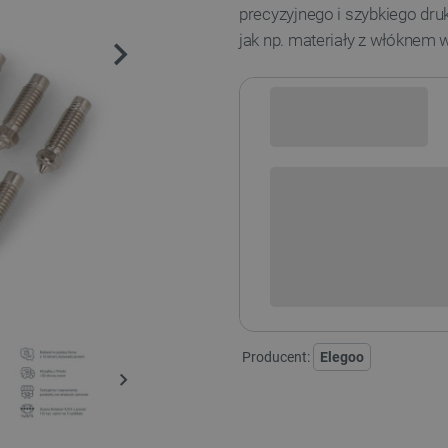
precyzyjnego i szybkiego dr
jak np. materiały z włóknem
Sprawdź opcje płatności i finan
+
-
DODAJ
Producent:
Elegoo