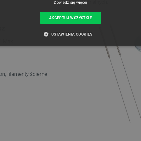
profesjonalnych.
Dowiedz się więcej
AKCEPTUJ WSZYSTKIE
sz
USTAWIENIA COOKIES
 4 Max
ZBĘDNE
WYDAJNOŚĆ
TARGETOWANIE
FUNKCJ
n, filamenty ścierne
Niezbędne
Wydajność
Targetowanie
Funkcjonalność
iwiają korzystanie z podstawowych funkcji strony internetowej, takich jak logowanie użytk
e nie można prawidłowo korzystać ze strony internetowej.
Provider /
Okres
Opis
Domena
przechowywania
789]{32}
.botland.com.pl
Sesja
Ten plik cookie jest wymag
opartego o silnik PrestaSho
.botland.com.pl
Sesja
Ten plik cookie jest używa
obciążenia w celu zapewnien
internetowych są skierowa