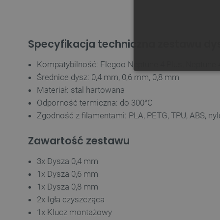
Specyfikacja techniczna zestawu dy
Kompatybilność: Elegoo Neptune 4 Plus, Neptune
NIE
Średnice dysz: 0,4 mm, 0,6 mm, 0,8 mm
Materiał: stal hartowana
Odporność termiczna: do 300°C
Zgodność z filamentami: PLA, PETG, TPU, ABS, nylo
Zawartość zestawu
Niezbędne pliki cookie umożl
Bez niezbędnych plików cooki
3x Dysza 0,4 mm
Nazwa
1x Dysza 0,6 mm
PrestaShop-[abcdef0123456
1x Dysza 0,8 mm
2x Igła czyszcząca
_lb
1x Klucz montażowy