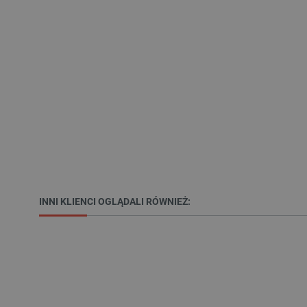
VISITOR_PRIVACY_METAD
Polityce prywa
__cf_bm
__cf_bm
INNI KLIENCI OGLĄDALI RÓWNIEŻ:
PHPSESSID
_smvs