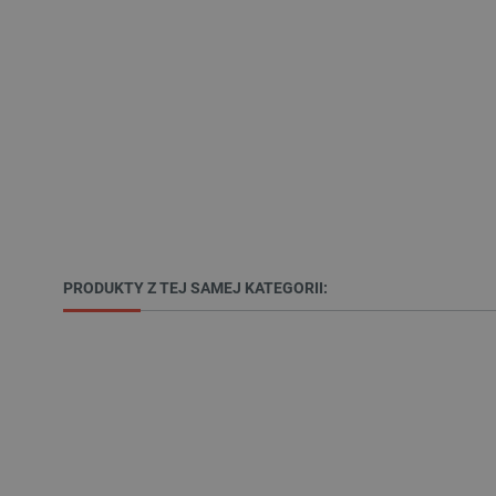
LaSID
__cf_bm
isListDisplay
_lb_ccc
PRODUKTY Z TEJ SAMEJ KATEGORII:
critData
CookieScriptConsent
LaVisitorId_Ym90bGFuZC5