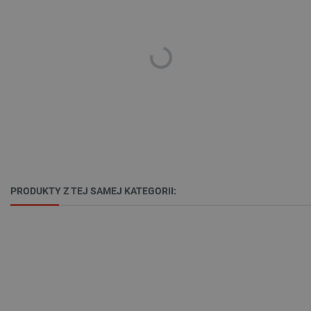
Polityce prywatności Google
VISITOR_PRIVACY_METADATA
YouTube
.youtube.com
PRODUKTY Z TEJ SAMEJ KATEGORII: