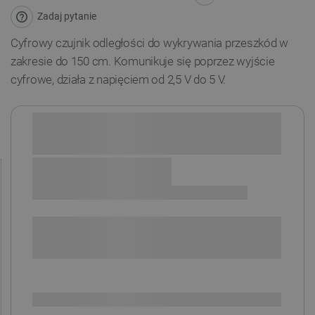
Zadaj pytanie
Cyfrowy czujnik odległości do wykrywania przeszkód w
zakresie do 150 cm. Komunikuje się poprzez wyjście
cyfrowe, działa z napięciem od 2,5 V do 5 V.
Sprawdź opcje płatności i finansowania:
+
-
DODAJ DO KOSZYKA
SPRAWDŹ ILOŚĆ
Dostępny
Wysyłka
24h