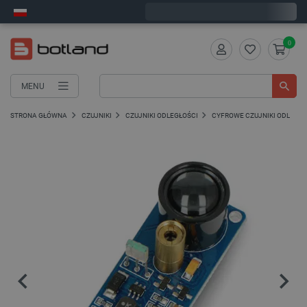
Zamów w ciągu:
4
:
31
:
35
, a wyślemy dziś!
0
MENU
STRONA GŁÓWNA
CZUJNIKI
CZUJNIKI ODLEGŁOŚCI
CYFROWE CZUJNIKI ODLEGŁO