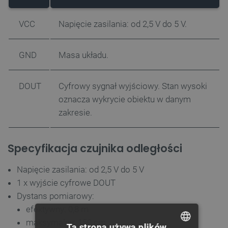
VCC
Napięcie zasilania: od 2,5 V do 5 V.
GND
Masa układu.
DOUT
Cyfrowy sygnał wyjściowy. Stan wysoki
oznacza wykrycie obiektu w danym
zakresie.
Specyfikacja czujnika odległości
Napięcie zasilania: od 2,5 V do 5 V
1 x wyjście cyfrowe DOUT
Dystans pomiarowy:
efektywny: 0,8 m
maksymalny: 150 cm
Ta strona używa plików