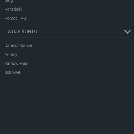
Blog
Poradniki
Pomoc FAQ
TWOJE KONTO
Dane osobowe
Adresy
CookieScriptConsent
CookieScript
Zamówienia
botland.com.pl
Schowek
LaVisitorId_Ym90bGFuZC5sYWRlc2suY29tLw
.botland.com.pl