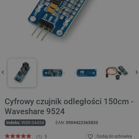
Cyfrowy czujnik odległości 150cm -
Waveshare 9524
Indeks:
WSR-04454
EAN:
5904422365820
Dodaj do schowka
(
1
)
5