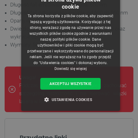
Długość fali emitowanego światła: 650 nm
cookie
POLISH
Długość fali odbieranego światła: od 650 do 950 nm
Ta strona korzysta z plików cookie, aby zapewnić
CZECH
Oparty na układzie PT1301
lepszą wygodę użytkowania. Korzystając z tej
strony, wyrażasz zgodę na używanie przez nas
Dwie diody statusowe sygnalizujące zasilanie oraz
ENGLISH
wszystkich plików cookie zgodnie z warunkami
wykrycie opadów
naszej polityki plików cookie. Dane
GERMAN
Wymiary: 53 x 18 mm
użytkowników i pliki cookie mogą być
przetwarzane i wykorzystywane do personalizacji
reklam. Jeśli nie wyrażasz na to zgody przejdź
do "Ustawienia cookies" i dokonaj wyboru.
Dowiedz się więcej
Uwaga!
AKCEPTUJ WSZYSTKIE
Podczas użytkowania czujnika należy zachować
szczególną ostrożność i nie kierować wiązki
USTAWIENIA COOKIES
lasera w kierunku oczu.
NIEZBĘDNE
WYDAJNOŚĆ
TARGETOWANIE
Przydatne linki