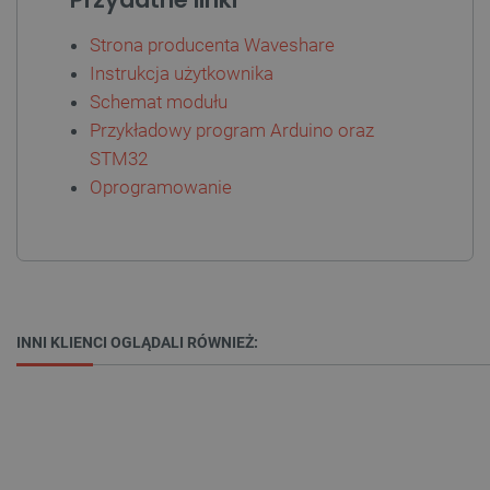
FUNKCJONALNOŚĆ
Strona producenta Waveshare
Instrukcja użytkownika
Schemat modułu
Niezbędne
Wydajność
Targetowanie
Przykładowy program Arduino oraz
Funkcjonalność
STM32
Oprogramowanie
Niezbędne pliki cookie umożliwiają korzystanie z
podstawowych funkcji strony internetowej, takich
jak logowanie użytkownika i zarządzanie kontem.
Bez niezbędnych plików cookie nie można
prawidłowo korzystać ze strony internetowej.
Provider /
Nazwa
Domena
INNI KLIENCI OGLĄDALI RÓWNIEŻ:
PrestaShop-[abcdef0123456789]{32}
.botland.com.pl
_lb
.botland.com.pl