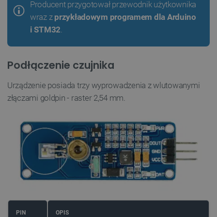
Producent przygotował przewodnik użytkownika
wraz z
przykładowym programem dla Arduino
i STM32
.
Podłączenie czujnika
Urządzenie posiada trzy wyprowadzenia z wlutowanymi
złączami goldpin - raster 2,54 mm.
PIN
OPIS