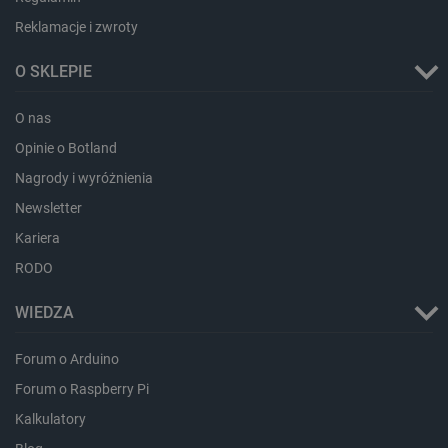
Reklamacje i zwroty
isListDisplay
botland.com.pl
O SKLEPIE
O nas
Opinie o Botland
_lb_ccc
.botland.com.pl
Nagrody i wyróżnienia
Newsletter
Kariera
RODO
WIEDZA
Forum o Arduino
Forum o Raspberry Pi
critData
botland.com.pl
Kalkulatory