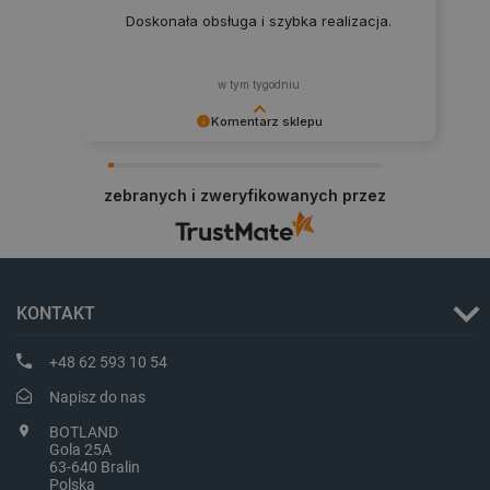
Doskonała obsługa i szybka realizacja.
w tym tygodniu
PHPSESSID
PHP.net
botland.com.pl
Komentarz sklepu
Zadowolenie klienta to dla nas najlepsza
nagroda. Dziękujemy i zapraszamy na kolejne
zebranych i zweryfikowanych przez
zakupy.
KONTAKT
+48 62 593 10 54
Napisz do nas
BOTLAND
Gola 25A
63-640 Bralin
Polska