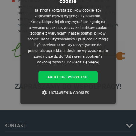
cookie
Prawidłowa utylizacja zużytego sprzętu pomoże
POLISH
oszczędzać cenne zasoby i zapobiec potencjalnie
Ta strona korzysta z plików cookie, aby
niebezpiecznemu wpływowi na środowisko i ludzkie
CZECH
zapewnić lepszą wygodę użytkowania.
zdrowie. W przypadku nieprzestrzegania zasad
Korzystając z tej strony, wyrażasz zgodę na
ENGLISH
selektywnej zbiórki oraz nieprawidłowej utylizacji tych
używanie przez nas wszystkich plików cookie
odpadów mogą zostać nałożone surowe kary.
zgodnie z warunkami naszej polityki plików
GERMAN
cookie. Dane użytkowników i pliki cookie mogą
być przetwarzane i wykorzystywane do
personalizacji reklam. Jeśli nie wyrażasz na to
zgody przejdź do "Ustawienia cookies" i
dokonaj wyboru.
Dowiedz się więcej
AKCEPTUJ WSZYSTKIE
ZAPRASZAMY DO WSPÓŁPRACY!
USTAWIENIA COOKIES
NIEZBĘDNE
WYDAJNOŚĆ
TARGETOWANIE
KONTAKT
FUNKCJONALNOŚĆ