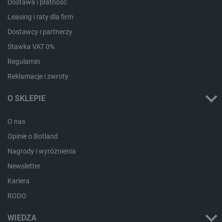
Dostawa i płatność
Leasing i raty dla firm
Dostawcy i partnerzy
Stawka VAT 0%
Regulamin
Polityce prywatności Google
Reklamacje i zwroty
O SKLEPIE
VISITOR_PRIVACY_METADATA
YouTube
.youtube.com
O nas
Opinie o Botland
Nagrody i wyróżnienia
Newsletter
Kariera
RODO
WIEDZA