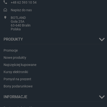
+48 62 593 10 54
Napisz do nas
BOTLAND
Gola 25A
Niezbędne
Wydajność
Targetowanie
63-640 Bralin
Funkcjonalność
Polska
Niezbędne pliki cookie umożliwiają korzystanie z
PRODUKTY
podstawowych funkcji strony internetowej, takich
jak logowanie użytkownika i zarządzanie kontem.
Bez niezbędnych plików cookie nie można
Promocje
prawidłowo korzystać ze strony internetowej.
Nowe produkty
Provider /
Nazwa
Domena
Najczęściej kupowane
PrestaShop-[abcdef0123456789]{32}
.botland.com.pl
Kursy elektroniki
Pomysł na prezent
Bony podarunkowe
_lb
.botland.com.pl
INFORMACJE