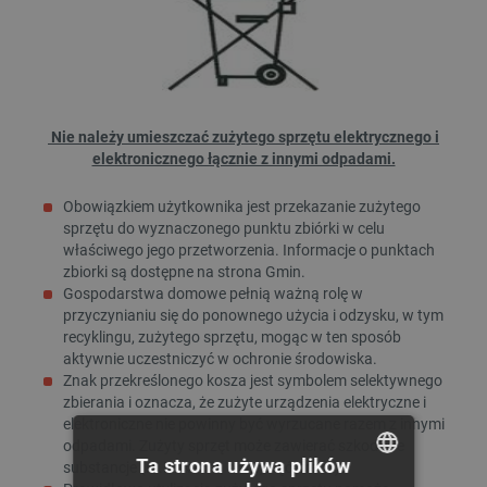
Nie należy umieszczać zużytego sprzętu elektrycznego i
elektronicznego łącznie z innymi odpadami.
Obowiązkiem użytkownika jest przekazanie zużytego
sprzętu do wyznaczonego punktu zbiórki w celu
właściwego jego przetworzenia. Informacje o punktach
zbiorki są dostępne na strona Gmin.
Gospodarstwa domowe pełnią ważną rolę w
przyczynianiu się do ponownego użycia i odzysku, w tym
recyklingu, zużytego sprzętu, mogąc w ten sposób
aktywnie uczestniczyć w ochronie środowiska.
Znak przekreślonego kosza jest symbolem selektywnego
zbierania i oznacza, że zużyte urządzenia elektryczne i
elektroniczne nie powinny być wyrzucane razem z innymi
odpadami. Zużyty sprzęt może zawierać szkodliwe
Ta strona używa plików
substancje (m.in. kadm, ołów, rtęć, freon).