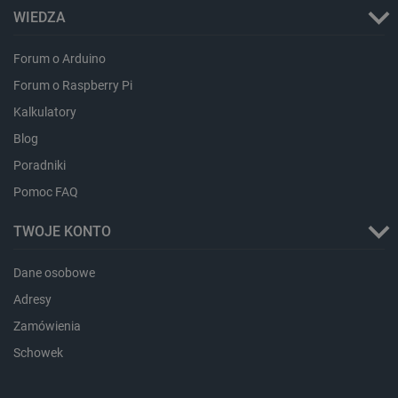
prawidłowo korzystać ze strony internetowej.
WIEDZA
Provider /
Nazwa
Domena
Forum o Arduino
PrestaShop-[abcdef0123456789]{32}
.botland.com.pl
Forum o Raspberry Pi
Kalkulatory
Blog
_lb
.botland.com.pl
Poradniki
Pomoc FAQ
TWOJE KONTO
Dane osobowe
Adresy
Zamówienia
Polityce prywatności Google
Schowek
VISITOR_PRIVACY_METADATA
YouTube