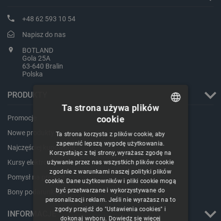
+48 62 593 10 54
Napisz do nas
BOTLAND
Gola 25A
63-640 Bralin
Polska
PRODUKTY
Ta strona używa plików
cookie
Promocje
POLISH
Nowe produkty
Ta strona korzysta z plików cookie, aby
CZECH
zapewnić lepszą wygodę użytkowania.
Najczęściej kupowane
Korzystając z tej strony, wyrażasz zgodę na
ENGLISH
Kursy elektroniki
używanie przez nas wszystkich plików cookie
zgodnie z warunkami naszej polityki plików
GERMAN
Pomysł na prezent
cookie. Dane użytkowników i pliki cookie mogą
być przetwarzane i wykorzystywane do
Bony podarunkowe
personalizacji reklam. Jeśli nie wyrażasz na to
zgody przejdź do "Ustawienia cookies" i
INFORMACJE
dokonaj wyboru.
Dowiedz się więcej