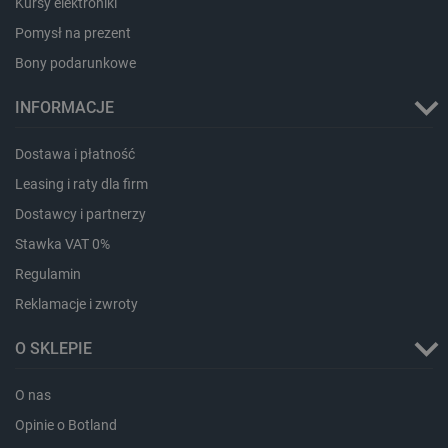
Kursy elektroniki
Pomysł na prezent
Bony podarunkowe
INFORMACJE
LaVisitorId_Ym90bGFuZC5sYWRlc2suY29tLw
.botland.com.pl
Dostawa i płatność
Leasing i raty dla firm
Dostawcy i partnerzy
critCartData
botland.com.pl
Stawka VAT 0%
Regulamin
Reklamacje i zwroty
O SKLEPIE
O nas
critAccountId
botland.com.pl
Opinie o Botland