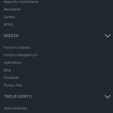
Nagrody i wyróżnienia
Newsletter
Kariera
RODO
WIEDZA
Forum o Arduino
Forum o Raspberry Pi
Storage declaration
Kalkulatory
Blog
Storage
Nazwa
Opis
type
Poradniki
_uetvid_exp
Pamięć
lokalna
Pomoc FAQ
dlapi_ucp
Pamięć
lokalna
TWOJE KONTO
_cltk
Pamięć
sesji
Dane osobowe