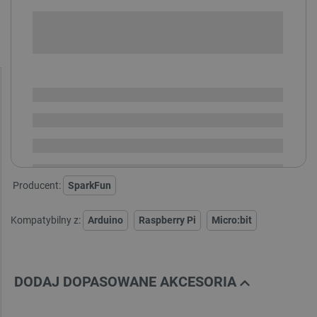
+
-
DODAJ DO KOSZYKA
SPRAWDŹ ILOŚĆ
Dostępny
Wysyłka
24h
Dostawa
od 8,99 PLN
30 dni
na zwrot
Producent:
SparkFun
Kompatybilny z:
Arduino
Raspberry Pi
Micro:bit
DODAJ DOPASOWANE AKCESORIA