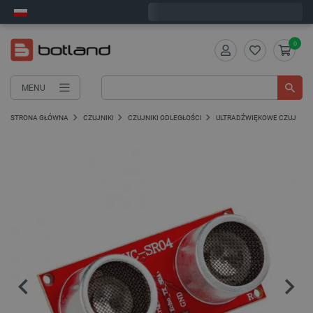
Zamów w ciągu:
7
:
08
:
20
, a wyślemy dziś!
0
MENU
STRONA GŁÓWNA
CZUJNIKI
CZUJNIKI ODLEGŁOŚCI
ULTRADŹWIĘKOWE CZUJNIKI 