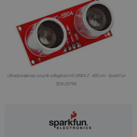
Ultradźwiękowy czujnik odległości HC-SR04 2 - 400 cm - SparkFun
SEN-28798.