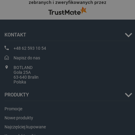
zebranych i zweryfikowanych przez
na przyszłość.
KONTAKT
critData
botland.com.pl
+48 62 593 10 54
Napisz do nas
BOTLAND
Gola 25A
63-640 Bralin
Polska
PRODUKTY
Promocje
CookieScriptConsent
CookieScript
botland.com.pl
Nowe produkty
Najczęściej kupowane