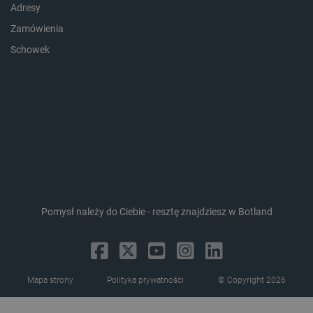
smforms
Pamięć
Adresy
lokalna
Zamówienia
_smvc
Pamięć
lokalna
Schowek
lbx_ac_easystorage
Pamięć
sesji
dlapi_consent
Pamięć
lokalna
_uetvid
Pamięć
lokalna
_smsps
Pamięć
lokalna
lastExternalReferrer
Pamięć
lokalna
Pomysł należy do Ciebie - resztę znajdziesz w Botland
ea_lu_ts
Pamięć
lokalna
ea_gu_ts
Pamięć
lokalna
_gcl_ls
Pamięć
Mapa strony
Polityka prywatności
© Copyright 2026
lokalna
_smps
Pamięć
lokalna