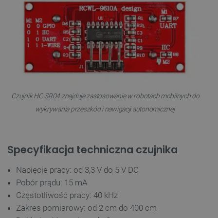
PrestaShop-[abcdef0123456789]{32}
.botland.com.pl
_lb
.botland.com.pl
Czujnik HC-SR04 znajduje zastosowanie w robotach mobilnych do
wykrywania przeszkód i nawigacji autonomicznej.
Specyfikacja techniczna czujnika
Polityce prywatności Google
Napięcie pracy: od 3,3 V do 5 V DC
Pobór prądu: 15 mA
VISITOR_PRIVACY_METADATA
YouTube
.youtube.com
Częstotliwość pracy: 40 kHz
Zakres pomiarowy: od 2 cm do 400 cm