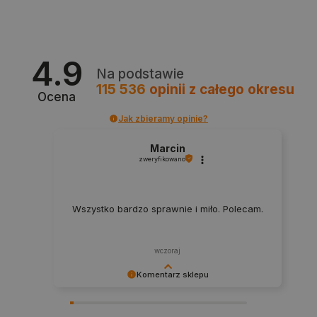
4.9
Na podstawie
115 536
opinii
z całego okresu
Ocena
Jak zbieramy opinie?
isListDisplay
botland.com.pl
Marcin
zweryfikowano
Wszystko bardzo sprawnie i miło. Polecam.
_lb_ccc
.botland.com.pl
wczoraj
Komentarz sklepu
Dziękujemy za najwyższą ocenę. Cieszymy się,
że nasz sprzęt trafił w dobre ręce. Polecamy się