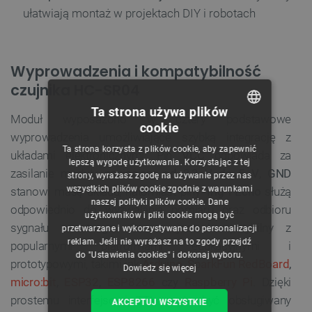
ułatwiają montaż w projektach DIY i robotach
Wyprowadzenia i kompatybilność
czujnika HC-SR04
Ta strona używa plików
Moduł wyposażono w cztery podstawowe
cookie
POLISH
wyprowadzenia umożliwiające szybką integrację z
Ta strona korzysta z plików cookie, aby zapewnić
układami elektronicznymi. Pin
VCC
odpowiada za
CZECH
lepszą wygodę użytkowania. Korzystając z tej
zasilanie modułu napięciem
od 3,3 V do 5 V
,
GND
strony, wyrażasz zgodę na używanie przez nas
ENGLISH
wszystkich plików cookie zgodnie z warunkami
stanowi masę układu, natomiast piny
Trig
i
Echo
służą
naszej polityki plików cookie. Dane
GERMAN
odpowiednio do wyzwalania pomiaru oraz odbioru
użytkowników i pliki cookie mogą być
sygnału zwrotnego. Sensor jest kompatybilny z
przetwarzane i wykorzystywane do personalizacji
reklam. Jeśli nie wyrażasz na to zgody przejdź
popularnymi platformami edukacyjnymi i
do "Ustawienia cookies" i dokonaj wyboru.
prototypowymi, takimi jak
Arduino
,
SparkFun RedBoard
,
Dowiedz się więcej
micro:bit
,
ESP32
,
ESP8266
czy
Raspberry Pi
. Dzięki
prostemu interfejsowi TTL może być obsługiwany
AKCEPTUJ WSZYSTKIE