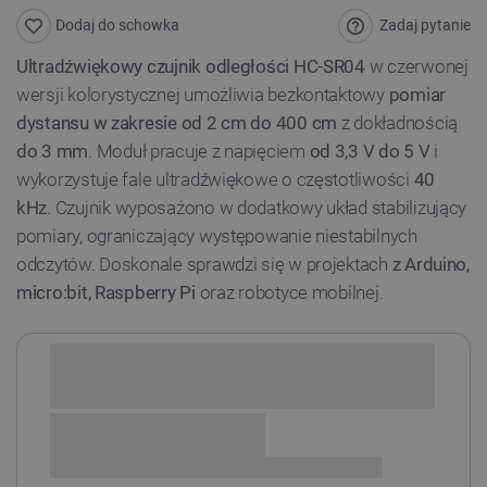
Zadaj pytanie
Dodaj do schowka
Ultradźwiękowy czujnik odległości HC-SR04
w czerwonej
wersji kolorystycznej umożliwia bezkontaktowy
pomiar
dystansu w zakresie od 2 cm do 400 cm
z dokładnością
do 3 mm
. Moduł pracuje z napięciem
od 3,3 V do 5 V
i
wykorzystuje fale ultradźwiękowe o częstotliwości
40
kHz
. Czujnik wyposażono w dodatkowy układ stabilizujący
pomiary, ograniczający występowanie niestabilnych
odczytów. Doskonale sprawdzi się w projektach
z Arduino,
micro:bit, Raspberry Pi
oraz robotyce mobilnej.
Sprawdź opcje płatności i finansowania: