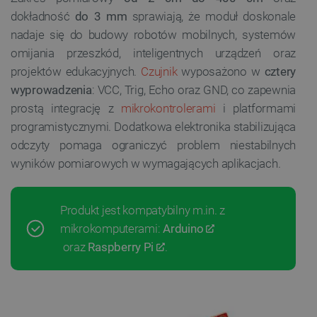
dokładność
do 3 mm
sprawiają, że moduł doskonale
nadaje się do budowy robotów mobilnych, systemów
omijania przeszkód, inteligentnych urządzeń oraz
projektów edukacyjnych.
Czujnik
wyposażono w
cztery
wyprowadzenia
: VCC, Trig, Echo oraz GND, co zapewnia
prostą integrację z
mikrokontrolerami
i platformami
programistycznymi. Dodatkowa elektronika stabilizująca
odczyty pomaga ograniczyć problem niestabilnych
wyników pomiarowych w wymagających aplikacjach.
Produkt jest kompatybilny m.in. z
mikrokomputerami:
Arduino
oraz
Raspberry Pi
.