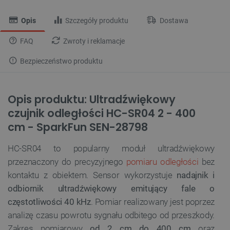
Opis
Szczegóły produktu
Dostawa
FAQ
Zwroty i reklamacje
Bezpieczeństwo produktu
Opis produktu: Ultradźwiękowy
czujnik odległości HC-SR04 2 - 400
cm - SparkFun SEN-28798
HC-SR04 to popularny moduł ultradźwiękowy
przeznaczony do precyzyjnego
pomiaru odległości
bez
kontaktu z obiektem. Sensor wykorzystuje
nadajnik i
odbiornik ultradźwiękowy emitujący fale o
częstotliwości 40 kHz
. Pomiar realizowany jest poprzez
analizę czasu powrotu sygnału odbitego od przeszkody.
Zakres pomiarowy
od 2 cm do 400 cm
oraz