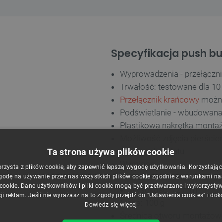
Specyfikacja push b
Wyprowadzenia - przełączn
Trwałość: testowane dla 10 
Przełącznik krańcowy
możn
Podświetlanie - wbudowana 
Plastikowa nakrętka monta
Możliwość zdjęcia pierście
powierzchni blatu
Ta strona używa plików cookie
Wymiary:
orzysta z plików cookie, aby zapewnić lepszą wygodę użytkowania. Korzystając z
Średnica zewnętrzna: 1
godę na używanie przez nas wszystkich plików cookie zgodnie z warunkami nasz
 cookie. Dane użytkowników i pliki cookie mogą być przetwarzane i wykorzysty
Wysokość: 72 mm
ji reklam. Jeśli nie wyrażasz na to zgody przejdź do "Ustawienia cookies" i do
Masa: 100 g
Dowiedz się więcej
Średnica otworu montażo