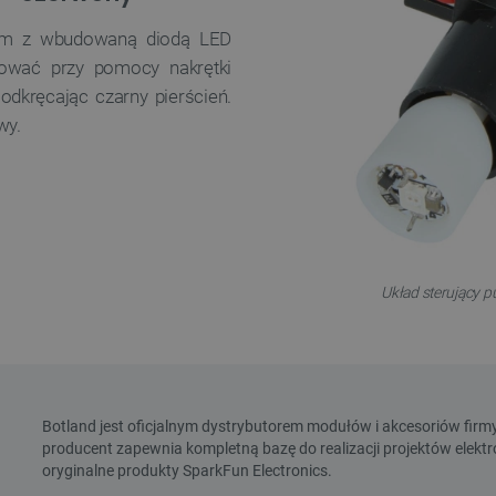
 cm z wbudowaną diodą LED
ować przy pomocy nakrętki
odkręcając czarny pierścień.
wy.
Układ sterujący 