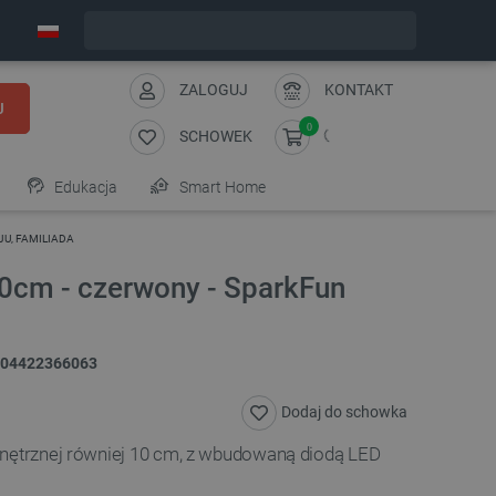
Wyślemy w piątek
ZALOGUJ
KONTAKT
J
0
SCHOWEK
Edukacja
Smart Home
JU, FAMILIADA
10cm - czerwony - SparkFun
04422366063
Dodaj do schowka
wnętrznej równiej 10 cm, z wbudowaną diodą LED