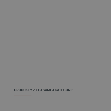
VISITOR_PRIVACY_METAD
Polityce prywa
__cf_bm
__cf_bm
PHPSESSID
PRODUKTY Z TEJ SAMEJ KATEGORII:
_smvs
LaSID