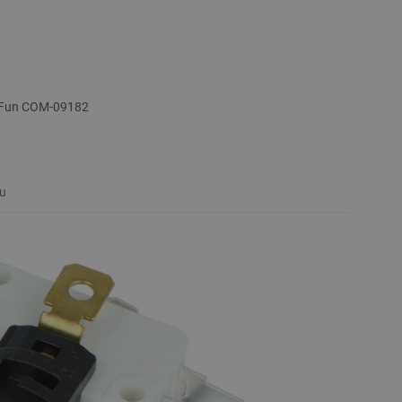
rkFun COM-09182
u