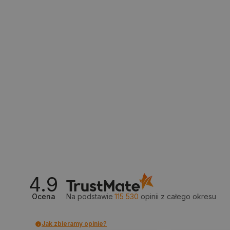
__cf_bm
isListDisplay
_lb_ccc
critData
CookieScriptConsent
4.9
Ocena
Na podstawie
115 530
opinii
z całego okresu
LaVisitorId_Ym90bGFuZC5
critCartData
Jak zbieramy opinie?