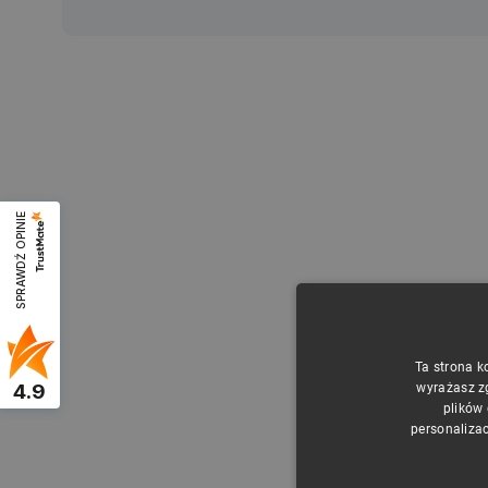
SPRAWDŹ OPINIE
Ta strona k
4.9
wyrażasz z
plików
personalizac