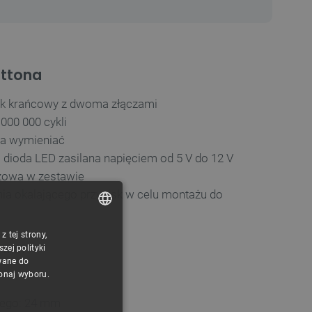
uttona
ik krańcowy z dwoma złączami
000 000 cykli
a wymieniać
dioda LED zasilana napięciem od 5 V do 12 V
żowa w zestawie
nia okalającego przycisk w celu montażu do
 tej strony,
POLISH
00 mm
ej polityki
CZECH
wane do
konaj wyboru.
ENGLISH
wego: 24 mm
GERMAN