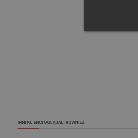
NIE
Niezbędne pliki cookie umożl
Bez niezbędnych plików cooki
Nazwa
PrestaShop-[abcdef0123456
_lb
INNI KLIENCI OGLĄDALI RÓWNIEŻ: