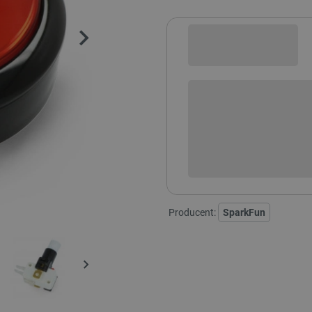
Sprawdź opcje płatności i finan
+
-
DODAJ
Producent:
SparkFun