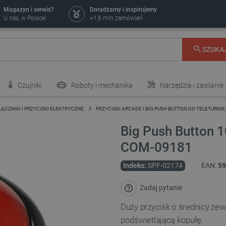
Magazyn i serwis?
Doradzamy i inspirujemy
U nas, w Polsce!
+1,6 mln zamówień
SZUKA
Czujniki
Roboty i mechanika
Narzędzia i zasilanie
ĄCZNIKI I PRZYCISKI ELEKTRYCZNE
PRZYCISKI ARCADE I BIG PUSH BUTTON DO TELETURNIE
Big Push Button 
COM-09181
Indeks:
SPF-02174
EAN:
59
Zadaj pytanie
Duży przycisk o średnicy ze
podświetlającą kopułę.