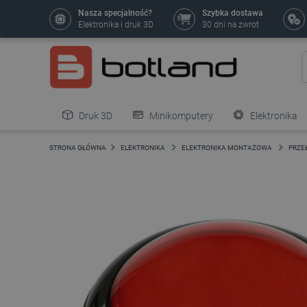
Nasza specjalność?
Szybka dostawa
Elektronika i druk 3D
30 dni na zwrot
Druk 3D
Minikomputery
Elektronika
Pozostałe
STRONA GŁÓWNA
ELEKTRONIKA
ELEKTRONIKA MONTAŻOWA
PRZEŁ