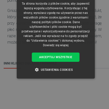
pomocą podobnych akumulatorów.
Ta strona korzysta z plików cookie, aby zapewnić
CZECH
lepszą wygodę użytkowania. Korzystając z tej
Gniazdo JST - BEC do akumulatorów Li-Pol to produkt,
strony, wyrażasz zgodę na używanie przez nas
ENGLISH
który łatwo podłączysz do układu. Należy pamiętać, że
wszystkich plików cookie zgodnie z warunkami
naszej polityki plików cookie. Dane
przy oznaczaniu złącz zawsze bierzemy pod uwagę
GERMAN
użytkowników i pliki cookie mogą być
płeć metalowego styku, a nie plastikowej obudowy. W
przetwarzane i wykorzystywane do personalizacji
razie wątpliwości należy kierować się zdjęciem,
reklam. Jeśli nie wyrażasz na to zgody przejdź
do "Ustawienia cookies" i dokonaj wyboru.
możesz też bez problemu skontaktować się z nami!
Dowiedz się więcej
AKCEPTUJ WSZYSTKIE
INNI KLIENCI OGLĄDALI RÓWNIEŻ:
USTAWIENIA COOKIES
NIEZBĘDNE
WYDAJNOŚĆ
TARGETOWANIE
FUNKCJONALNOŚĆ