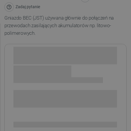
Zadaj pytanie
Gniazdo BEC (JST) używana głównie do połączeń na
przewodach zasilających akumulatorów np. litowo-
polimerowych.
Sprawdź opcje płatności i finansowania:
+
-
DODAJ DO KOSZYKA
SPRAWDŹ ILOŚĆ
Dostępny
Wysyłka
24h