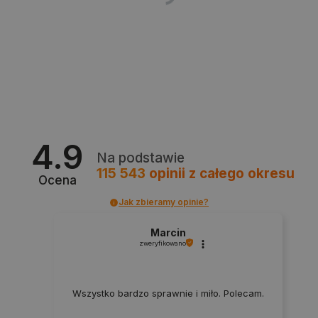
Polityce prywatności Google
VISITOR_PRIVACY_METADATA
YouTube
.youtube.com
4.9
Na podstawie
115 543
opinii
z całego okresu
Ocena
Jak zbieramy opinie?
Marcin
zweryfikowano
Wszystko bardzo sprawnie i miło. Polecam.