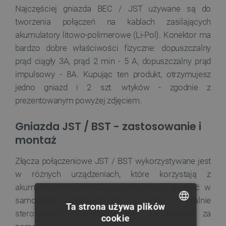
Najczęściej gniazda BEC / JST używane są do
tworzenia połączeń na kablach zasilających
akumulatory litowo-polimerowe (Li-Pol). Konektor ma
bardzo dobre właściwości fizyczne: dopuszczalny
prąd ciągły 3A, prąd 2 min - 5 A, dopuszczalny prąd
impulsowy - 8A. Kupując ten produkt, otrzymujesz
jedno gniazd i 2 szt. wtyków - zgodnie z
prezentowanym powyżej zdjęciem.
Gniazda JST / BST - zastosowanie i
montaż
Złącza połączeniowe JST / BST wykorzystywane jest
w różnych urządzeniach, które korzystają z
akumulatorów Li-Pol. Często można je spotkać w
samolotach elektrycznych i innych zdalnie
Ta strona używa plików
sterowanych maszynach, które są zasilane za
cookie
POLISH