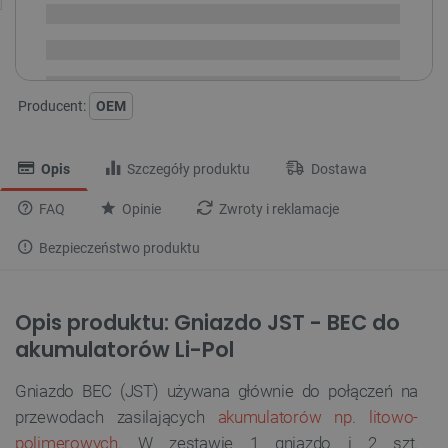
Dostawa
od 8,99 PLN
30 dni
na zwrot
Producent:
OEM
Opis
Szczegóły produktu
Dostawa
FAQ
Opinie
Zwroty i reklamacje
Bezpieczeństwo produktu
Opis produktu: Gniazdo JST - BEC do
akumulatorów Li-Pol
Gniazdo BEC (JST) używana głównie do połączeń na
przewodach zasilających
akumulatorów np. litowo-
polimerowych
. W zestawie 1 gniazdo i 2 szt.