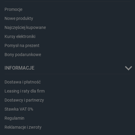
Promocje
PHPSESSID
PHP.net
botland.com.pl
Nowe produkty
Najczęściej kupowane
Kursy elektroniki
Pomysł na prezent
Bony podarunkowe
INFORMACJE
Dostawa i płatność
Leasing i raty dla firm
Dostawcy i partnerzy
Stawka VAT 0%
Regulamin
Reklamacje i zwroty
_smvs
.botland.com.pl