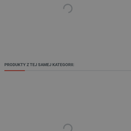
Niezbędne
Wydajność
Targetowanie
Funkcjonalność
Niezbędne pliki cookie umożliwiają korzystanie z
podstawowych funkcji strony internetowej, takich
jak logowanie użytkownika i zarządzanie kontem.
Bez niezbędnych plików cookie nie można
prawidłowo korzystać ze strony internetowej.
PRODUKTY Z TEJ SAMEJ KATEGORII:
Provider /
Nazwa
Domena
PrestaShop-[abcdef0123456789]{32}
.botland.com.pl
_lb
.botland.com.pl