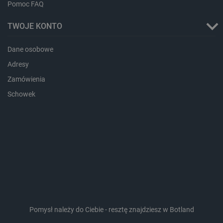
Pomoc FAQ
TWOJE KONTO
Dane osobowe
_lb_ccc
.botland.com.pl
Adresy
Zamówienia
Schowek
critData
botland.com.pl
Pomysł należy do Ciebie - resztę znajdziesz w Botland