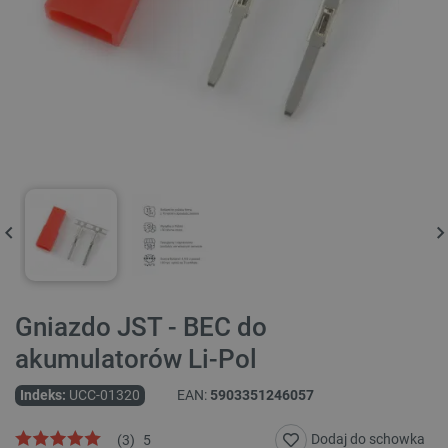
Gniazdo JST - BEC do
akumulatorów Li-Pol
Indeks:
UCC-01320
EAN:
5903351246057
Dodaj do schowka
(
3
)
5