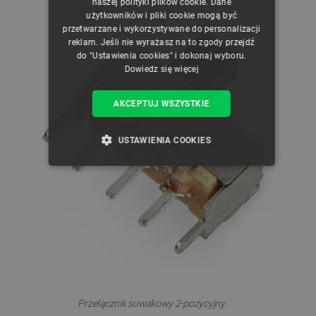
naszej polityki plików cookie. Dane
GERMAN
użytkowników i pliki cookie mogą być
przetwarzane i wykorzystywane do personalizacji
reklam. Jeśli nie wyrażasz na to zgody przejdź
do "Ustawienia cookies" i dokonaj wyboru.
Dowiedz się więcej
AKCEPTUJ WSZYSTKIE
USTAWIENIA COOKIES
NIEZBĘDNE
WYDAJNOŚĆ
TARGETOWANIE
FUNKCJONALNOŚĆ
.
Przełącznik suwakowy 2-pozycyjny
Niezbędne
Wydajność
Targetowanie