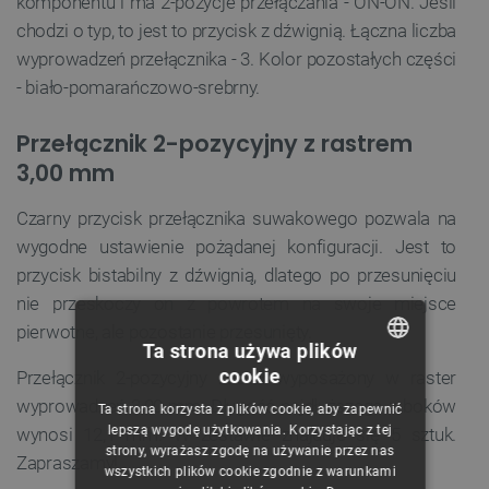
komponentu i ma 2-pozycje przełączania - ON-ON. Jeśli
chodzi o typ, to jest to przycisk z dźwignią. Łączna liczba
wyprowadzeń przełącznika - 3. Kolor pozostałych części
- biało-pomarańczowo-srebrny.
Przełącznik 2-pozycyjny z rastrem
3,00 mm
Czarny przycisk przełącznika suwakowego pozwala na
wygodne ustawienie pożądanej konfiguracji. Jest to
przycisk bistabilny z dźwignią, dlatego po przesunięciu
nie przeskoczy on z powrotem na swoje miejsce
pierwotne, ale pozostanie przesunięty.
Ta strona używa plików
cookie
Przełącznik 2-pozycyjny został wyposażony w raster
POLISH
wyprowadzeń 3,00 mm. Długość najdłuższego z boków
Ta strona korzysta z plików cookie, aby zapewnić
CZECH
lepszą wygodę użytkowania. Korzystając z tej
wynosi 12,1 mm. W zestawie znajduje się 5 sztuk.
strony, wyrażasz zgodę na używanie przez nas
ENGLISH
Zapraszamy!
wszystkich plików cookie zgodnie z warunkami