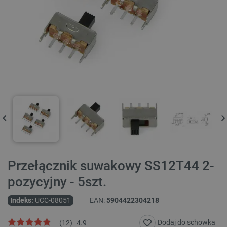
Przełącznik suwakowy SS12T44 2-
pozycyjny - 5szt.
Indeks:
UCC-08051
EAN:
5904422304218
Dodaj do schowka
(
12
)
4.9