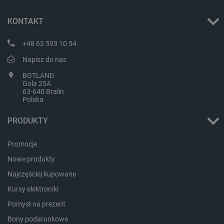
KONTAKT
+48 62 593 10 54
Napisz do nas
BOTLAND
Gola 25A
63-640 Bralin
Polska
PRODUKTY
Promocje
Nowe produkty
_smvs
.botland.com.pl
Najczęściej kupowane
Kursy elektroniki
Pomysł na prezent
Bony podarunkowe
LaSID
Quality Unit LLC