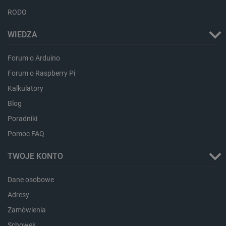
RODO
_lb_ccc
.botland.com.pl
WIEDZA
Forum o Arduino
Forum o Raspberry Pi
Kalkulatory
Blog
Poradniki
Pomoc FAQ
critData
botland.com.pl
TWOJE KONTO
Dane osobowe
Adresy
Zamówienia
Schowek