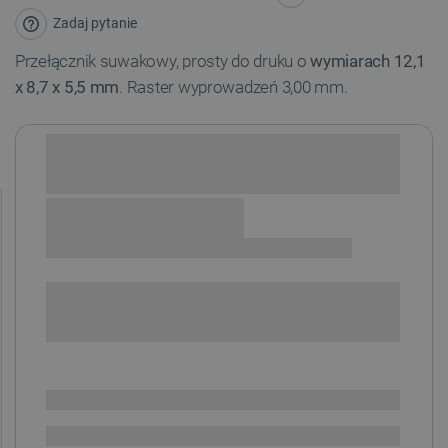
Zadaj pytanie
Przełącznik suwakowy, prosty do druku o
wymiarach 12,1
x 8,7 x 5,5 mm
. Raster wyprowadzeń 3,00 mm.
Sprawdź opcje płatności i finansowania:
+
-
DODAJ DO KOSZYKA
POWIADOM O DOSTĘPNOŚCI
SPRAWDŹ ILOŚĆ