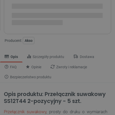
Dostawa produktu
Dostępny w ciągu kilku dni
dotarła, trwa przyjęcie w
i
magazynie
Dostawa
od 8,99 PLN
30 dni
na zwrot
Producent:
Akso
Opis
Szczegóły produktu
Dostawa
FAQ
Opinie
Zwroty i reklamacje
Bezpieczeństwo produktu
Opis produktu: Przełącznik suwakowy
SS12T44 2-pozycyjny - 5 szt.
Przełącznik suwakowy
, prosty do druku o wymiarach