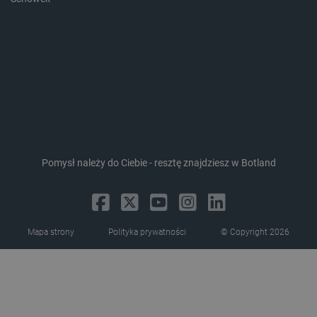
CookieScriptConsent
CookieScript
botland.com.pl
Pomysł należy do Ciebie - resztę znajdziesz w Botland
LaVisitorId_Ym90bGFuZC5sYWRlc2suY29tLw
.botland.com.pl
Mapa strony
Polityka prywatności
© Copyright 2026
critCartData
botland.com.pl