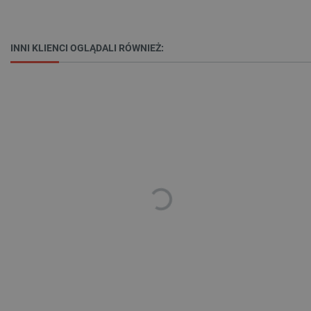
Funkcjonalność
Niezbędne pliki cookie umożliwiają korzystanie z
podstawowych funkcji strony internetowej, takich
INNI KLIENCI OGLĄDALI RÓWNIEŻ:
jak logowanie użytkownika i zarządzanie kontem.
Bez niezbędnych plików cookie nie można
prawidłowo korzystać ze strony internetowej.
Provider /
Nazwa
Domena
PrestaShop-[abcdef0123456789]{32}
.botland.com.pl
_lb
.botland.com.pl