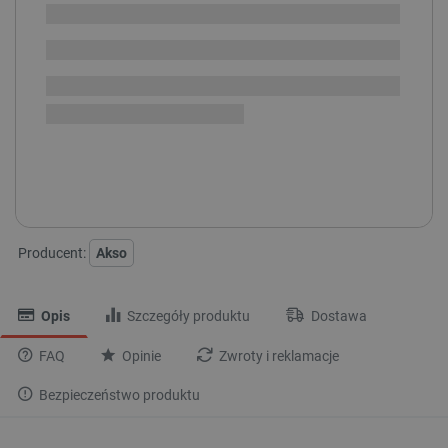
i
zaplanowanej
Chwilowo niedostępny
dostawy
Dostawa
od 8,99 PLN
30 dni
na zwrot
RABATY ILOŚCIOWE
ILOŚĆ
RABAT
CENA Z RABATEM
5+
5%/szt.
6,27 zł/szt.
Producent:
Akso
Opis
Szczegóły produktu
Dostawa
FAQ
Opinie
Zwroty i reklamacje
Bezpieczeństwo produktu