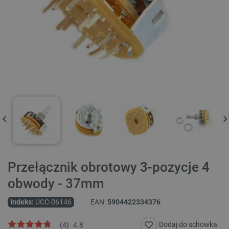
Przełącznik obrotowy 3-pozycje 4
obwody - 37mm
Indeks:
UCC-06146
EAN:
5904422334376
Dodaj do schowka
(
4
)
4.8