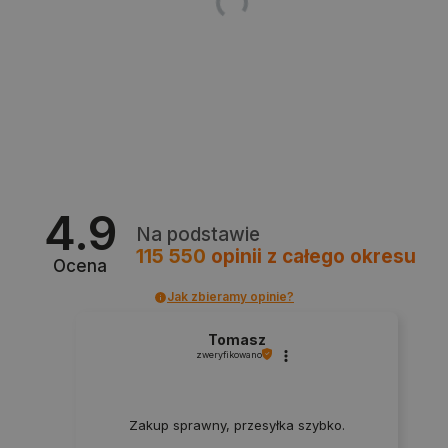
Provider /
Nazwa
Domena
PrestaShop-[abcdef0123456789]{32}
.botland.com.pl
_lb
.botland.com.pl
4.9
Na podstawie
115 550
opinii
z całego okresu
Ocena
Jak zbieramy opinie?
Tomasz
Polityce prywatności Google
zweryfikowano
VISITOR_PRIVACY_METADATA
YouTube
.youtube.com
Zakup sprawny, przesyłka szybko.