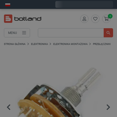
Zamów w ciągu:
5
:
06
:
43
, a wyślemy dziś!
0
MENU
STRONA GŁÓWNA
ELEKTRONIKA
ELEKTRONIKA MONTAŻOWA
PRZEŁĄCZNIKI I PR