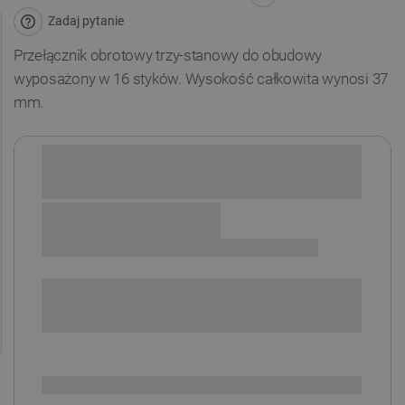
Zadaj pytanie
Przełącznik
obrotowy trzy-stanowy
do obudowy
wyposażony w 16 styków. Wysokość całkowita wynosi 37
mm.
Sprawdź opcje płatności i finansowania:
POWIADOM O DOSTĘPNOŚCI
SPRAWDŹ ILOŚĆ
Brak