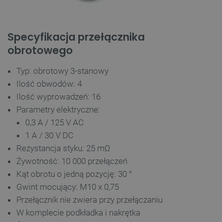
Specyfikacja przełącznika
obrotowego
Typ: obrotowy 3-stanowy
Ilość obwodów: 4
Ilość wyprowadzeń: 16
Parametry elektryczne:
0,3 A / 125 V AC
1 A / 30 V DC
Rezystancja styku: 25 m
Ω
Żywotność: 10 000 przełączeń
Kąt obrotu o jedną pozycję: 30 °
Gwint mocujący: M10 x 0,75
Przełącznik nie zwiera przy przełączaniu
W komplecie podkładka i nakrętka