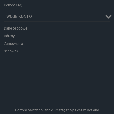
.bambulab.com
Pomoc FAQ
TWOJE KONTO
Dane osobowe
Adresy
Zamówienia
Schowek
isListDisplay
botland.com.pl
_lb_ccc
.botland.com.pl
Pomysł należy do Ciebie - resztę znajdziesz w Botland