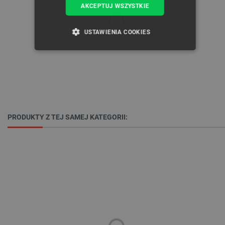
AKCEPTUJ WSZYSTKIE
USTAWIENIA COOKIES
NIEZBĘDNE
WYDAJNOŚĆ
TARGETOWANIE
FUNKCJONALNOŚĆ
PRODUKTY Z TEJ SAMEJ KATEGORII:
Niezbędne
Wydajność
Targetowanie
Funkcjonalność
Niezbędne pliki cookie umożliwiają korzystanie z
podstawowych funkcji strony internetowej, takich
jak logowanie użytkownika i zarządzanie kontem.
Bez niezbędnych plików cookie nie można
prawidłowo korzystać ze strony internetowej.