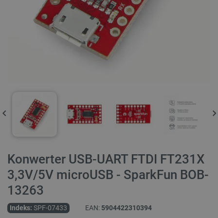
Konwerter USB-UART FTDI FT231X
3,3V/5V microUSB - SparkFun BOB-
13263
Indeks:
SPF-07433
EAN:
5904422310394