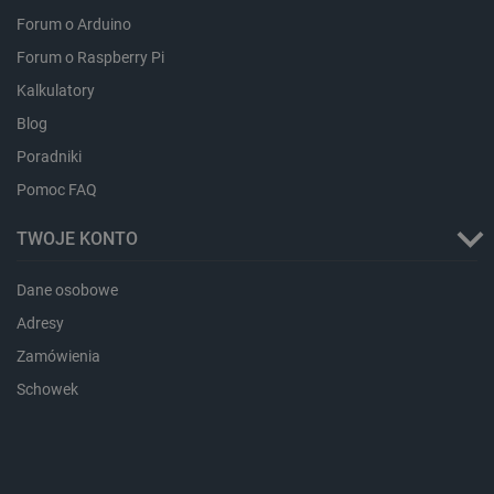
Forum o Arduino
Forum o Raspberry Pi
isListDisplay
botland.com.pl
Kalkulatory
Blog
Poradniki
Pomoc FAQ
_lb_ccc
.botland.com.pl
TWOJE KONTO
Dane osobowe
Adresy
Zamówienia
Schowek