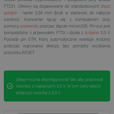
FT231. Otwory są dopasowane do standardowych
złącz
goldpin
- raster 2,54 mm (brak w zestawie, do nabycia
osobno).
Konwerter łączy się z komputerem przy
pomocy
przewodu
poprzez złącze microUSB. Pin-out jest
kompatybilny z przewodem FTDI i działa z
Arduino
3,3 V.
Posiada pin DTR, który automatycznie resetuje Arduino
podczas wgrywania skeczy, bez potrzeby wciskania
przycisku RESET.
Układ można skonfigurować tak, aby pracował
również z napięciami 3,3 V. W tym celu należy
połączyć zworkę z 3,3 V.