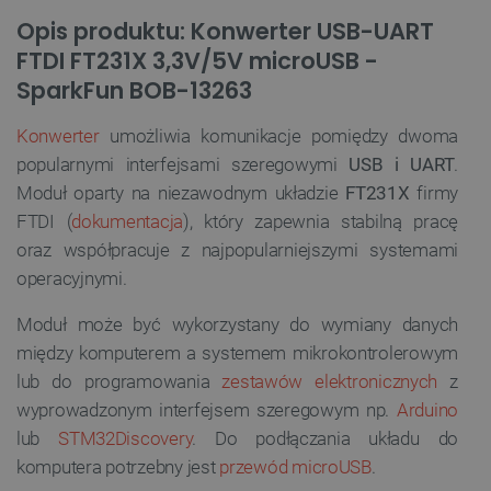
Opis produktu: Konwerter USB-UART
FTDI FT231X 3,3V/5V microUSB -
SparkFun BOB-13263
Konwerter
umożliwia komunikacje pomiędzy dwoma
popularnymi interfejsami szeregowymi
USB i UART
.
Moduł oparty na niezawodnym układzie
FT231X
firmy
FTDI (
dokumentacja
), który zapewnia stabilną pracę
oraz współpracuje z najpopularniejszymi systemami
operacyjnymi.
Moduł może być wykorzystany do wymiany danych
między komputerem a systemem mikrokontrolerowym
lub do programowania
zestawów elektronicznych
z
wyprowadzonym interfejsem szeregowym np.
Arduino
lub
STM32Discovery
.
Do podłączania układu do
komputera potrzebny jest
przewód microUSB
.