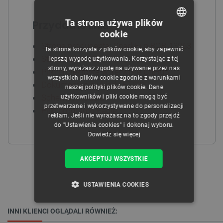
Ta strona używa plików
Przydatne linki
cookie
POLISH
Strona producenta: SparkFun BOB-13263
Ta strona korzysta z plików cookie, aby zapewnić
CZECH
Sterowniki FTDI
lepszą wygodę użytkowania. Korzystając z tej
strony, wyrażasz zgodę na używanie przez nas
Pliki projektowe w serwisie GitHub
ENGLISH
wszystkich plików cookie zgodnie z warunkami
Dokumentacja układu FT231
naszej polityki plików cookie. Dane
GERMAN
Schemat modułu
użytkowników i pliki cookie mogą być
przetwarzane i wykorzystywane do personalizacji
Pliki programu Eagle
reklam. Jeśli nie wyrażasz na to zgody przejdź
do "Ustawienia cookies" i dokonaj wyboru.
Dowiedz się więcej
AKCEPTUJ WSZYSTKIE
USTAWIENIA COOKIES
NIEZBĘDNE
WYDAJNOŚĆ
INNI KLIENCI OGLĄDALI RÓWNIEŻ: