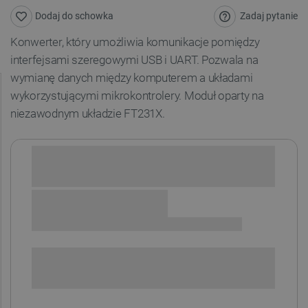
Zadaj pytanie
Dodaj do schowka
Konwerter, który umożliwia komunikacje pomiędzy
interfejsami szeregowymi USB i UART. Pozwala na
wymianę danych między komputerem a układami
wykorzystującymi mikrokontrolery. Moduł oparty na
niezawodnym układzie FT231X.
Sprawdź opcje płatności i finansowania:
SPRAWDŹ ILOŚĆ
i
Niedostępny
Produkt wycofany