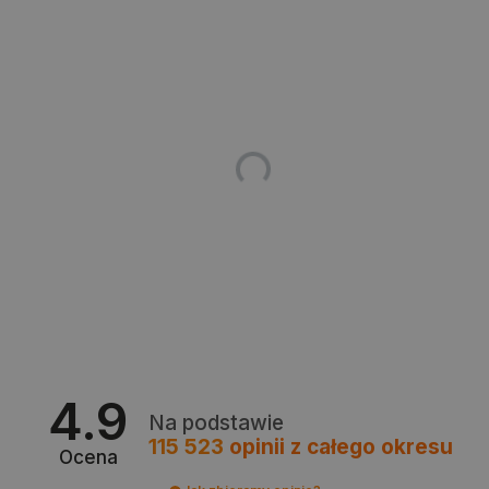
Polityce prywatności Google
VISITOR_PRIVACY_METADATA
YouTube
.youtube.com
4.9
Na podstawie
115 523
opinii
z całego okresu
Ocena