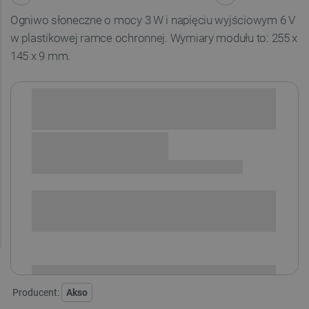
Ogniwo słoneczne o mocy 3 W i napięciu wyjściowym 6 V
w plastikowej ramce ochronnej. Wymiary modułu to: 255 x
145 x 9 mm.
Sprawdź opcje płatności i finansowania:
SPRAWDŹ ILOŚĆ
i
Niedostępny
Produkt wycofany
Producent:
Akso