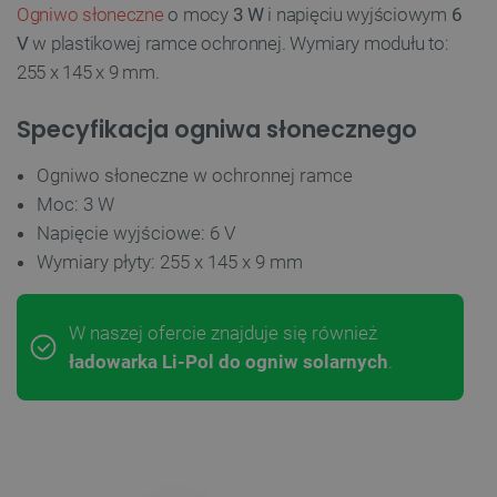
Ogniwo słoneczne
o mocy
3 W
i napięciu wyjściowym
6
V
w plastikowej ramce ochronnej. Wymiary modułu to:
255 x 145 x 9 mm.
Specyfikacja ogniwa słonecznego
Ogniwo słoneczne w ochronnej ramce
Moc: 3 W
Napięcie wyjściowe: 6 V
Wymiary płyty: 255 x 145 x 9 mm
W naszej ofercie znajduje się również
ładowarka Li-Pol do ogniw solarnych
.