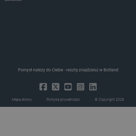
isListDisplay
botland.com.pl
Pomysł należy do Ciebie - resztę znajdziesz w Botland
_lb_ccc
.botland.com.pl
Mapa strony
Polityka prywatności
© Copyright 2026