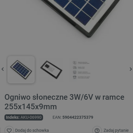
Ogniwo słoneczne 3W/6V w ramce
255x145x9mm
Indeks:
AKU-06990
EAN:
5904422375379
Zadaj pytanie
Dodaj do schowka