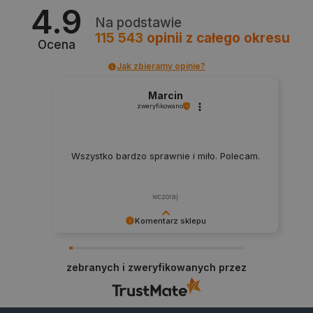
4.9
Na podstawie
_lb
.botland.com.pl
115 543
opinii
z całego okresu
Ocena
Jak zbieramy opinie?
Marcin
zweryfikowano
Wszystko bardzo sprawnie i miło. Polecam.
Polityce prywatności Google
wczoraj
VISITOR_PRIVACY_METADATA
YouTube
.youtube.com
Komentarz sklepu
Dziękujemy za najwyższą ocenę. Cieszymy się,
że nasz sprzęt trafił w dobre ręce. Polecamy się
zebranych i zweryfikowanych przez
na przyszłość.