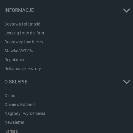
INFORMACJE
Dostawa i płatność
Leasing i raty dla firm
Dostawcy i partnerzy
PHPSESSID
PHP.net
Stawka VAT 0%
botland.com.pl
Regulamin
Reklamacje i zwroty
O SKLEPIE
O nas
Opinie o Botland
Nagrody i wyróżnienia
Newsletter
Kariera