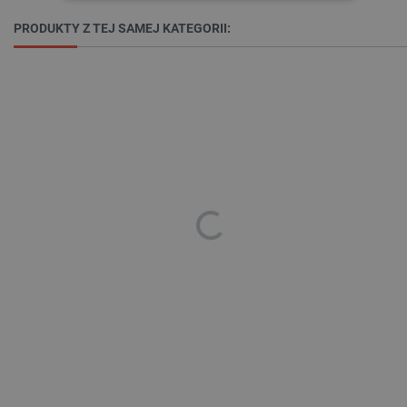
NIEZBĘDNE
WYDAJNOŚĆ
PRODUKTY Z TEJ SAMEJ KATEGORII:
TARGETOWANIE
FUNKCJONALNOŚĆ
Niezbędne
Wydajność
Targetowanie
Funkcjonalność
Niezbędne pliki cookie umożliwiają korzystanie z
podstawowych funkcji strony internetowej, takich
jak logowanie użytkownika i zarządzanie kontem.
Bez niezbędnych plików cookie nie można
prawidłowo korzystać ze strony internetowej.
Provider /
Nazwa
Domena
PrestaShop-[abcdef0123456789]{32}
.botland.com.pl