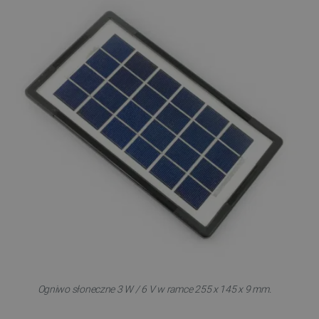
Ogniwo słoneczne 3 W / 6 V w ramce 255 x 145 x 9 mm.