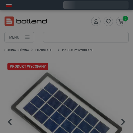
Wyślemy w poniedziałek
0
MENU
STRONA GŁÓWNA
POZOSTAŁE
PRODUKTY WYCOFANE
PRODUKT WYCOFANY