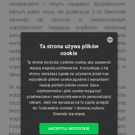
modelarskimi i innymi napędami szczotkowymi,
których pobór mocy nie przekracza 3 W. Sterownik
sprawdzi się zarówno w zastosowaniach
warsztatowych (regulacja prędkości obrotowej
precyzyjnych elektronarzędzi, sterowanie
wentylatorami, etc.), jak i w prototypowni (świetnie
Ta strona używa plików
nadaje się do szybkiego testowania niewielkich
cookie
POLISH
silników i określania minimalnego współczynnika
Ta strona korzysta z plików cookie, aby zapewnić
wypełnienia, przy którym napęd może pracować w
CZECH
lepszą wygodę użytkowania. Korzystając z tej
danych warunkach).
strony, wyrażasz zgodę na używanie przez nas
ENGLISH
wszystkich plików cookie zgodnie z warunkami
naszej polityki plików cookie. Dane
W naszej ofercie znajdziesz ponadto bardzo szeroki
GERMAN
użytkowników i pliki cookie mogą być
wybór rozmaitych sterowników silników
przetwarzane i wykorzystywane do personalizacji
szczotkowych (DC), krokowych oraz
reklam. Jeśli nie wyrażasz na to zgody przejdź
do "Ustawienia cookies" i dokonaj wyboru.
bezszczotkowych (BLDC) – część z nich ma postać
Dowiedz się więcej
wygodnych w użyciu nakładek dla
Arduino
bądź
Raspberry Pi
, inne zaś są uniwersalnymi modułami,
AKCEPTUJ WSZYSTKIE
które mogą pracować z dowolnym mikrokontrolerem