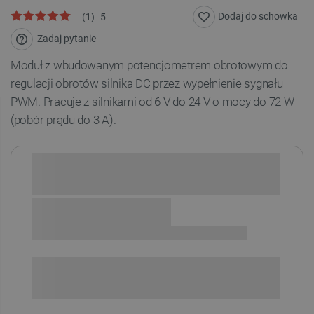
Dodaj do schowka
(
1
)
5
Zadaj pytanie
Moduł z wbudowanym potencjometrem obrotowym do
regulacji obrotów silnika DC przez wypełnienie sygnału
PWM. Pracuje z silnikami od 6 V do 24 V o mocy do 72 W
(pobór prądu do 3 A).
Sprawdź opcje płatności i finansowania:
SPRAWDŹ ILOŚĆ
i
Niedostępny
Produkt wycofany