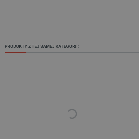
PrestaShop-[abcdef0123456789]{32}
.botland.com.pl
_lb
.botland.com.pl
PRODUKTY Z TEJ SAMEJ KATEGORII:
Polityce prywatności Google
VISITOR_PRIVACY_METADATA
YouTube
.youtube.com