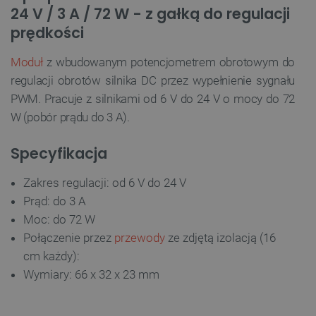
24 V / 3 A / 72 W - z gałką do regulacji
prędkości
Moduł
z wbudowanym potencjometrem obrotowym do
regulacji obrotów silnika DC przez wypełnienie sygnału
PWM. Pracuje z silnikami od 6 V do 24 V o mocy do 72
W (pobór prądu do 3 A).
Specyfikacja
Zakres regulacji: od 6 V do 24 V
Prąd: do 3 A
Moc: do 72 W
Połączenie przez
przewody
ze zdjętą izolacją (16
cm każdy):
Wymiary: 66 x 32 x 23 mm