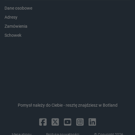
Dane osobowe
Adresy
Zamówienia
critData
botland.com.pl
Schowek
Pomysł należy do Ciebie - resztę znajdziesz w Botland
CookieScriptConsent
CookieScript
botland.com.pl
Mapa strony
Polityka prywatności
© Copyright 2026