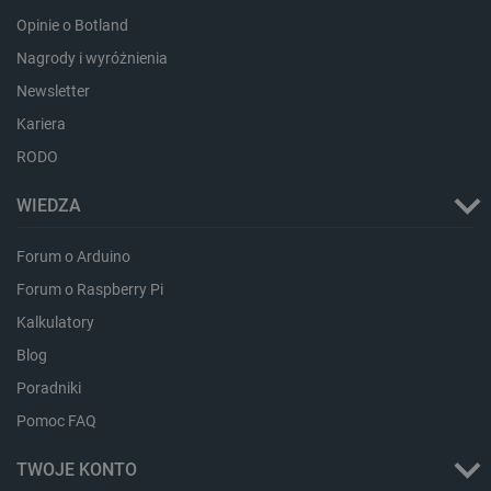
Opinie o Botland
Nagrody i wyróżnienia
Newsletter
Kariera
RODO
isListDisplay
botland.com.pl
WIEDZA
Forum o Arduino
Forum o Raspberry Pi
Kalkulatory
_lb_ccc
.botland.com.pl
Blog
Poradniki
Pomoc FAQ
TWOJE KONTO