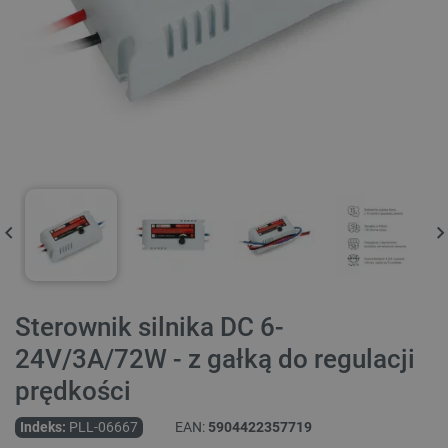
Sterownik silnika DC 6-
24V/3A/72W - z gałką do regulacji
prędkości
Indeks:
PLL-06667
EAN:
5904422357719