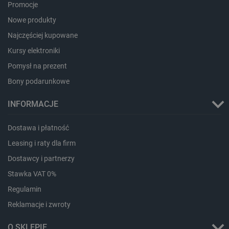
Promocje
PHPSESSID
PHP.net
Nowe produkty
botland.com.pl
Najczęściej kupowane
Kursy elektroniki
Pomysł na prezent
Bony podarunkowe
INFORMACJE
Dostawa i płatność
Leasing i raty dla firm
Dostawcy i partnerzy
Stawka VAT 0%
Regulamin
Reklamacje i zwroty
_smvs
.botland.com.pl
O SKLEPIE