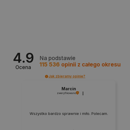
Polityce prywatności Google
VISITOR_PRIVACY_METADATA
YouTube
4.9
.youtube.com
Na podstawie
115 536
opinii
z całego okresu
Ocena
Jak zbieramy opinie?
Marcin
zweryfikowano
Wszystko bardzo sprawnie i miło. Polecam.