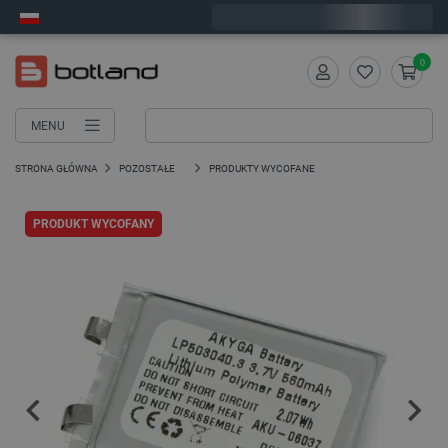
Zamów w ciągu:
7
:
30
:
44
, a wyślemy dziś!
0
MENU
STRONA GŁÓWNA
POZOSTAŁE
PRODUKTY WYCOFANE
PRODUKT WYCOFANY