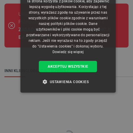
Ta strona korzysta z plików cookie, aby zapewnić
CZECH
lepszą wygodę użytkowania. Korzystając z tej
strony, wyrażasz zgodę na używanie przez nas
UWAGA!
ENGLISH
wszystkich plików cookie zgodnie z warunkami
Przed użyciem koniecznie zapoznaj się z
naszej polityki plików cookie. Dane
GERMAN
ZASADAMI UŻYTKOWANIA I GWARANCJI
użytkowników i pliki cookie mogą być
przetwarzane i wykorzystywane do personalizacji
BATERII LI-POL
!
reklam. Jeśli nie wyrażasz na to zgody przejdź
do "Ustawienia cookies" i dokonaj wyboru.
Dowiedz się więcej
AKCEPTUJ WSZYSTKIE
INNI KLIENCI OGLĄDALI RÓWNIEŻ:
USTAWIENIA COOKIES
NIEZBĘDNE
WYDAJNOŚĆ
TARGETOWANIE
FUNKCJONALNOŚĆ