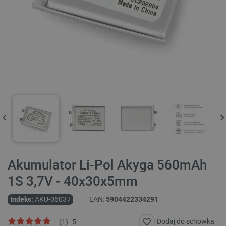
Akumulator Li-Pol Akyga 560mAh
1S 3,7V - 40x30x5mm
Indeks:
AKU-06037
EAN:
5904422334291
Dodaj do schowka
(
1
)
5