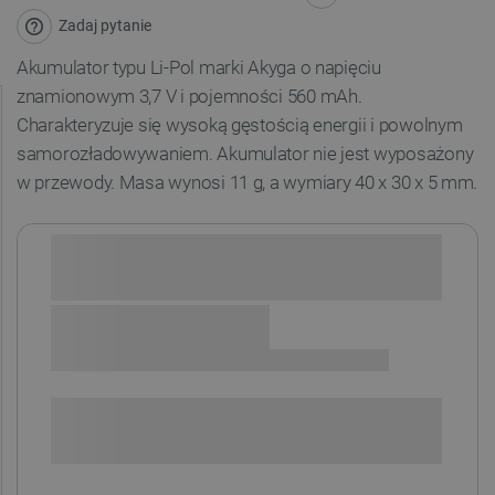
Zadaj pytanie
Akumulator typu Li-Pol marki Akyga o napięciu
znamionowym 3,7 V i pojemności 560 mAh.
Charakteryzuje się wysoką gęstością energii i powolnym
samorozładowywaniem. Akumulator nie jest wyposażony
w przewody. Masa wynosi 11 g, a wymiary 40
x 30 x 5 mm.
Sprawdź opcje płatności i finansowania:
SPRAWDŹ ILOŚĆ
i
Niedostępny
Produkt wycofany