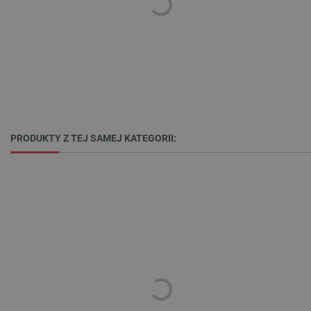
Niezbędne
Wydajność
Targetowanie
Funkcjonalność
Niezbędne pliki cookie umożliwiają korzystanie z
podstawowych funkcji strony internetowej, takich
jak logowanie użytkownika i zarządzanie kontem.
Bez niezbędnych plików cookie nie można
prawidłowo korzystać ze strony internetowej.
PRODUKTY Z TEJ SAMEJ KATEGORII:
Provider /
Nazwa
Domena
PrestaShop-[abcdef0123456789]{32}
.botland.com.pl
_lb
.botland.com.pl