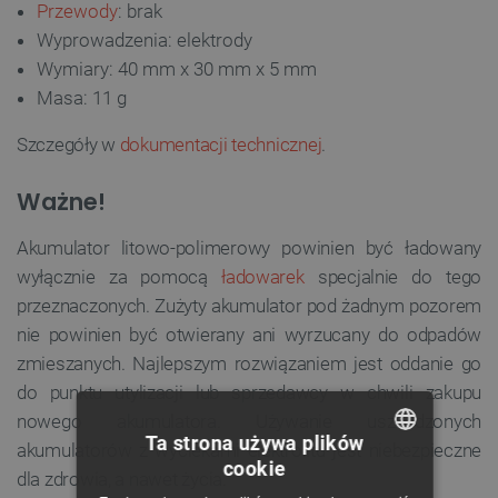
Przewody
: brak
Wyprowadzenia: elektrody
Wymiary: 40 mm x 30 mm x 5 mm
Masa: 11 g
Szczegóły w
dokumentacji technicznej
.
Ważne!
Akumulator litowo-polimerowy powinien być ładowany
wyłącznie za pomocą
ładowarek
specjalnie do tego
przeznaczonych. Zużyty akumulator pod żadnym pozorem
nie powinien być otwierany ani wyrzucany do odpadów
zmieszanych. Najlepszym rozwiązaniem jest oddanie go
do punktu utylizacji lub sprzedawcy w chwili zakupu
nowego akumulatora. Używanie uszkodzonych
Ta strona używa plików
akumulatorów z wyciekami elektrolitu jest niebezpieczne
cookie
dla zdrowia, a nawet życia.
POLISH