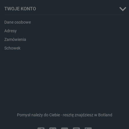
TWOJE KONTO
Dane osobowe
Adresy
_lb_ccc
.botland.com.pl
Zamówienia
Schowek
critData
botland.com.pl
Pomysł należy do Ciebie - resztę znajdziesz w Botland