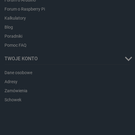
Forum o Arduino
Forum o Raspberry Pi
Kalkulatory
isListDisplay
botland.com.pl
Blog
Poradniki
Pomoc FAQ
_lb_ccc
.botland.com.pl
TWOJE KONTO
Dane osobowe
Adresy
Zamówienia
Schowek
critData
botland.com.pl