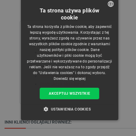
Ta strona używa plików
cookie
POLISH
Ta strona korzysta z plików cookie, aby zapewnić
CZECH
lepszą wygodę użytkowania. Korzystając z tej
Przydatne linki
strony, wyrażasz zgodę na używanie przez nas
ENGLISH
wszystkich plików cookie zgodnie z warunkami
naszej polityki plików cookie. Dane
GERMAN
Strona produktu DEV-07914
użytkowników i pliki cookie mogą być
Schemat modułu
przetwarzane i wykorzystywane do personalizacji
reklam. Jeśli nie wyrażasz na to zgody przejdź
Pliki programu Eagle
do "Ustawienia cookies" i dokonaj wyboru.
Instrukcja użytkownika
Dowiedz się więcej
Instrukcja składania
AKCEPTUJ WSZYSTKIE
USTAWIENIA COOKIES
INNI KLIENCI OGLĄDALI RÓWNIEŻ:
NIEZBĘDNE
WYDAJNOŚĆ