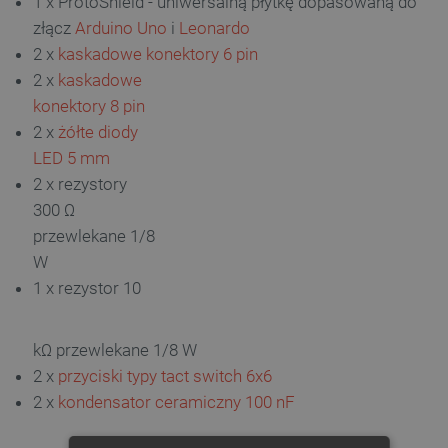
1 x ProtoShield - uniwersalną płytkę dopasowaną do
złącz
Arduino Uno
i
Leonardo
2 x
kaskadowe konektory 6 pin
2 x
kaskadowe
konektory 8 pin
2 x
żółte diody
LED 5 mm
2 x rezystory
300 Ω
przewlekane 1/8
W
1 x rezystor 10
kΩ przewlekane 1/8 W
2 x
przyciski typy tact switch 6x6
2 x
kondensator
ceramiczny 100 nF