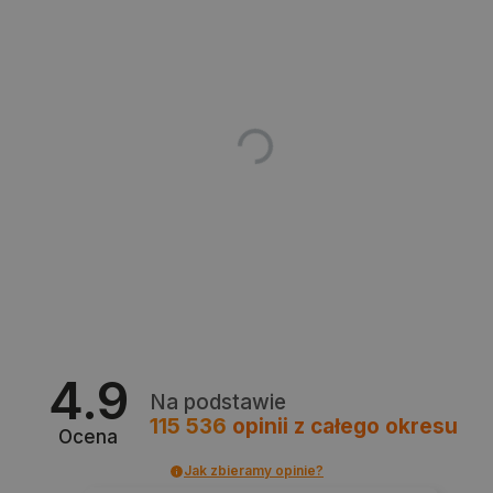
Polityce prywatności Google
VISITOR_PRIVACY_METADATA
YouTube
.youtube.com
4.9
Na podstawie
115 536
opinii
z całego okresu
Ocena
Jak zbieramy opinie?