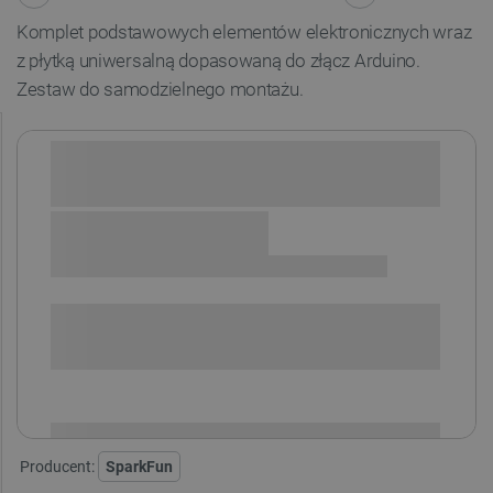
Komplet podstawowych elementów elektronicznych wraz
z płytką uniwersalną dopasowaną do złącz Arduino.
Zestaw do samodzielnego montażu.
Sprawdź opcje płatności i finansowania:
SPRAWDŹ ILOŚĆ
i
Niedostępny
Produkt wycofany
Producent:
SparkFun