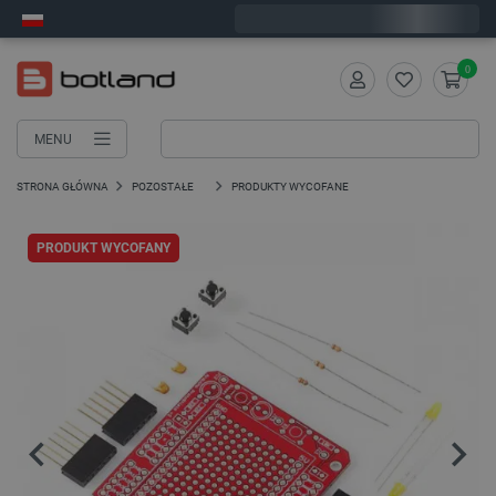
Zamów w ciągu:
9
:
02
:
48
, a wyślemy dziś!
0
MENU
STRONA GŁÓWNA
POZOSTAŁE
PRODUKTY WYCOFANE
PRODUKT WYCOFANY