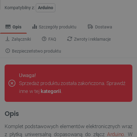
Kompatybilny z:
Arduino
Opis
Szczegóły produktu
Dostawa
Załączniki
FAQ
Zwroty i reklamacje
Bezpieczeństwo produktu
Uwaga!
Sprzedaż produktu została zakończona. Sprawdź
inne w tej
kategorii
.
Opis
Komplet podstawowych elementów elektronicznych wraz
z płytką uniwersalną dopasowaną do złącz
Arduino
. W