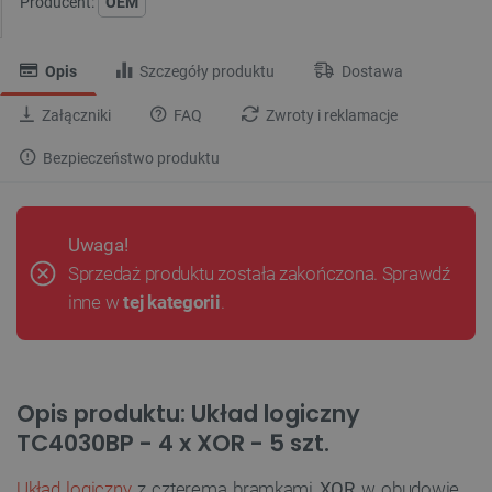
Producent:
OEM
Opis
Szczegóły produktu
Dostawa
Załączniki
FAQ
Zwroty i reklamacje
Bezpieczeństwo produktu
Uwaga!
Sprzedaż produktu została zakończona. Sprawdź
inne w
tej kategorii
.
Opis produktu: Układ logiczny
TC4030BP - 4 x XOR - 5 szt.
Układ logiczny
z czterema bramkami
XOR
w obudowie