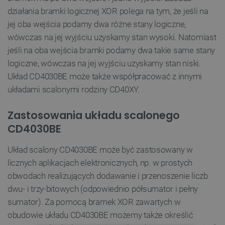
działania bramki logicznej XOR polega na tym, że jeśli na
jej oba wejścia podamy dwa różne stany logiczne,
wówczas na jej wyjściu uzyskamy stan wysoki. Natomiast
jeśli na oba wejścia bramki podamy dwa takie same stany
logiczne, wówczas na jej wyjściu uzyskamy stan niski.
Układ CD4030BE może także współpracować z innymi
układami scalonymi rodziny CD40XY.
Zastosowania układu scalonego
CD4030BE
Układ scalony CD4030BE może być zastosowany w
licznych aplikacjach elektronicznych, np. w prostych
obwodach realizujących dodawanie i przenoszenie liczb
dwu- i trzy-bitowych (odpowiednio półsumator i pełny
sumator). Za pomocą bramek XOR zawartych w
obudowie układu CD4030BE możemy także określić