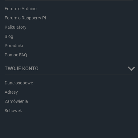
Forum o Arduino
Forum o Raspberry Pi
isListDisplay
botland.com.pl
Kalkulatory
Blog
Poradniki
Pomoc FAQ
_lb_ccc
.botland.com.pl
TWOJE KONTO
Dane osobowe
Adresy
Zamówienia
Schowek