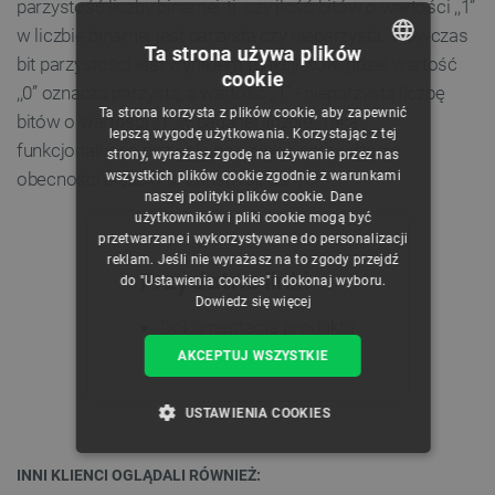
parzystość liczby binarnej, tj. czy ilość bitów o wartości ,,1”
w liczbie binarnej jest parzysta czy nieparzysta. Wówczas
Ta strona używa plików
bit parzystości jest wynikiem funkcji XOR, gdzie wartość
cookie
POLISH
,,0” oznacza parzystą, a wartość ,,1” - nieparzystą liczbę
Ta strona korzysta z plików cookie, aby zapewnić
bitów o wartości ,,1” w badanej liczbie. Taka
CZECH
lepszą wygodę użytkowania. Korzystając z tej
funkcjonalność pozwala na szybkie sprawdzanie
strony, wyrażasz zgodę na używanie przez nas
ENGLISH
wszystkich plików cookie zgodnie z warunkami
obecności błędów w transmisji danych.
naszej polityki plików cookie. Dane
GERMAN
użytkowników i pliki cookie mogą być
przetwarzane i wykorzystywane do personalizacji
reklam. Jeśli nie wyrażasz na to zgody przejdź
Przydatne linki
do "Ustawienia cookies" i dokonaj wyboru.
Dowiedz się więcej
Dokumentacja produktu
AKCEPTUJ WSZYSTKIE
USTAWIENIA COOKIES
NIEZBĘDNE
WYDAJNOŚĆ
INNI KLIENCI OGLĄDALI RÓWNIEŻ: