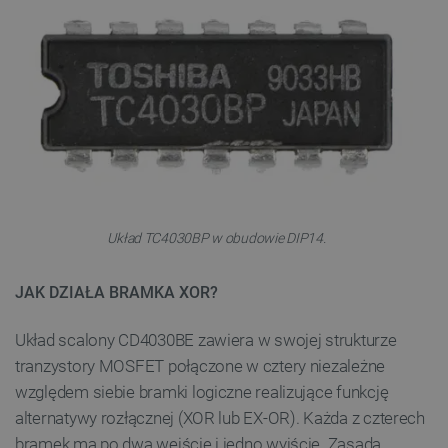
Układ TC4030BP w obudowie DIP14.
JAK DZIAŁA BRAMKA XOR?
Układ scalony CD4030BE zawiera w swojej strukturze
tranzystory MOSFET połączone w cztery niezależne
względem siebie bramki logiczne realizujące funkcję
alternatywy rozłącznej (XOR lub EX-OR). Każda z czterech
bramek ma po dwa wejście i jedno wyjście. Zasada