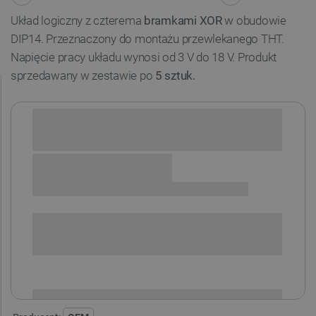
Układ logiczny z czterema
bramkami XOR
w obudowie
DIP14. Przeznaczony do montażu przewlekanego THT.
Napięcie pracy układu wynosi od 3 V do 18 V. Produkt
sprzedawany w zestawie po
5 sztuk.
Sprawdź opcje płatności i finansowania:
SPRAWDŹ ILOŚĆ
i
Niedostępny
Produkt wycofany