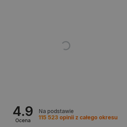
Polityce prywatności Google
VISITOR_PRIVACY_METADATA
YouTube
.youtube.com
4.9
Na podstawie
115 523
opinii
z całego okresu
Ocena