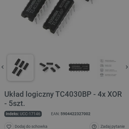
Układ logiczny TC4030BP - 4x XOR
- 5szt.
Indeks:
UCC-17146
EAN:
5904422327002
Zadaj pytanie
Dodaj do schowka