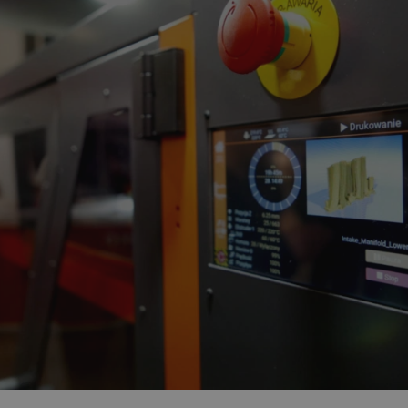
Quality Unit LLC
Sesja
Ten plik cookie służy do ś
botland.com.pl
Analytics i anonimowych inf
użytkownika.
Cloudflare Inc.
29 minut 47
Ten plik cookie służy do roz
.bambulab.com
sekund
to korzystne dla strony int
umożliwia tworzenie ważny
korzystania z jej witryny in
botland.com.pl
Sesja
Ten plik cookie służy do p
użytkownika w zakresie sp
produktów.
.botland.com.pl
1 rok
Ten plik cookie jest używa
użytkownika na korzystanie 
internetowej, zapewniając
prawnymi w celu uzyskania 
plików cookie.
botland.com.pl
9 minut 46
Ten plik cookie jest używa
sekund
krytycznych danych użytkow
wydajności i funkcjonalnośc
zapewniając bardziej sper
użytkownika.
CookieScript
2 miesiące 4
Ten plik cookie jest używan
botland.com.pl
tygodnie
Script.com do zapamiętywan
zgody użytkownika na pliki 
aby baner cookie Cookie-Sc
sYWRlc2suY29tLw
.botland.com.pl
Sesja
Ten plik cookie służy do r
odwiedzającej.