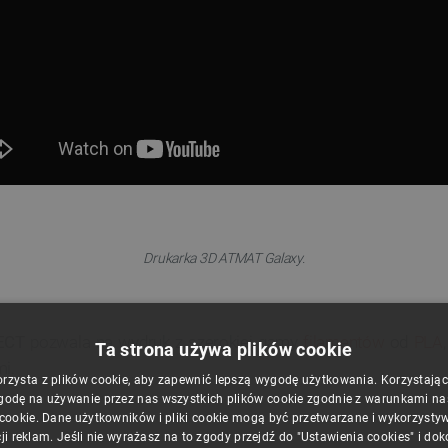
Drukarka 3D ATMAT Galaxy.
RECT
pozwala na wydruk z szerokiej gamy
filamentów
od
PLA
Ta strona używa plików cookie
mi.
orzysta z plików cookie, aby zapewnić lepszą wygodę użytkowania. Korzystając z
godę na używanie przez nas wszystkich plików cookie zgodnie z warunkami nasz
 cookie. Dane użytkowników i pliki cookie mogą być przetwarzane i wykorzysty
ji reklam. Jeśli nie wyrażasz na to zgody przejdź do "Ustawienia cookies" i do