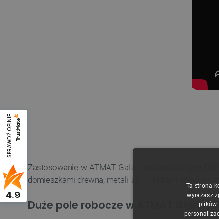
SPRAWDŹ OPINIE
Zastosowanie w ATMAT Galaxy
ekstrudera typu DI
domieszkami drewna, metali lub dodatkami mineralny
Ta strona k
4.9
wyrażasz z
Duże pole robocze w ATMAT Galaxy
plików
personalizac