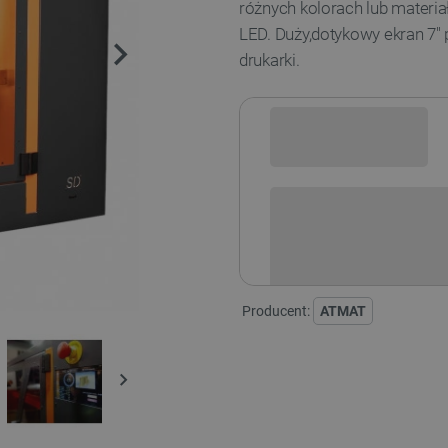
różnych kolorach lub materi
LED. Duży,dotykowy ekran 7" 
drukarki.
Sprawdź opcje płatności i finan
Producent:
ATMAT