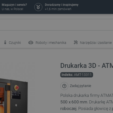
Magazyn i serwis?
Doradzamy i inspirujemy
U nas, w Polsce!
+1,6 mln zamówień
Czujniki
Roboty i mechanika
Narzędzia i zasilanie
Drukarka 3D - AT
Indeks:
AMT-13311
Zadaj pytanie
Polska drukarka firmy ATMA
500 x 600 mm
. Drukarkę A
roboczej
. Posiada głowicę z