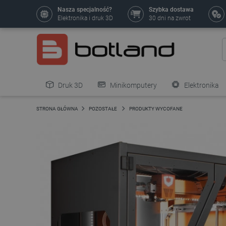
Nasza specjalność?
Szybka dostawa
Elektronika i druk 3D
30 dni na zwrot
Druk 3D
Minikomputery
Elektronika
Pozostałe
STRONA GŁÓWNA
POZOSTAŁE
PRODUKTY WYCOFANE