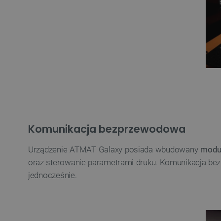
VISITOR_PRIVACY_METAD
Polityce prywa
__cf_bm
__cf_bm
Komunikacja bezprzewodowa
PHPSESSID
Urządzenie ATMAT Galaxy posiada wbudowany
modu
oraz sterowanie parametrami druku. Komunikacja bez
jednocześnie.
_smvs