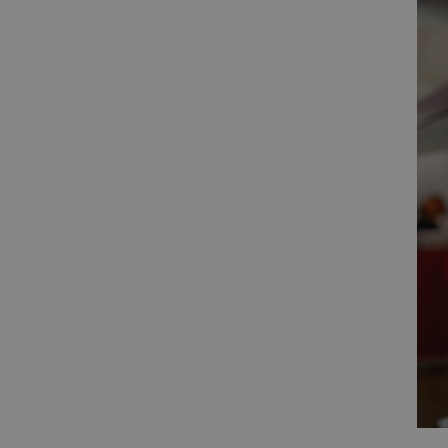
LaSID
__cf_bm
isListDisplay
_lb_ccc
critData
CookieScriptConsent
LaVisitorId_Ym90bGFuZC5