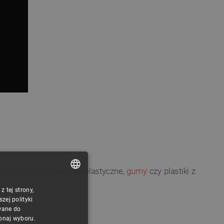
,
PET
,
ABS
po materiały elastyczne,
gumy
czy plastiki z
 tej strony,
POLISH
ej polityki
CZECH
wane do
konaj wyboru.
ENGLISH