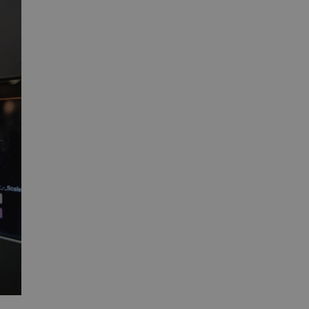
ledzenia sprzedaży w Google
ormacji o sesji
różniania ludzi i botów. Jest
ernetowej, ponieważ
ch raportów na temat
ternetowej.
rzechowywania preferencji
osobu wyświetlania
ny do przechowywania zgody
z plików cookie na stronie
 zgodność z wymogami
zgody na niektóre kategorie
ny do przechowywania
nika w celu zwiększenia
i strony internetowej,
sonalizowane doświadczenie
y przez usługę Cookie-
ia preferencji dotyczących
cookie. Jest to konieczne,
ript.com działał poprawnie.
ozpoznawania osoby