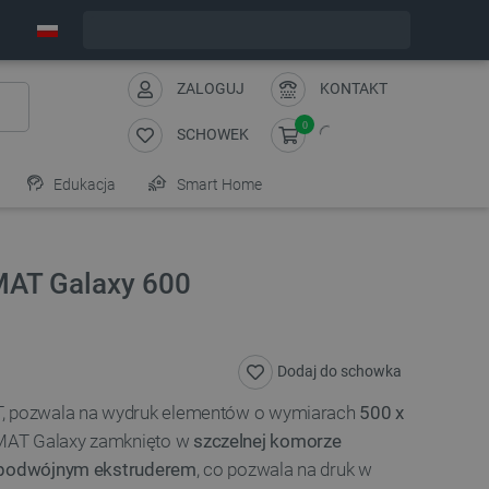
Wyślemy w poniedziałek
ZALOGUJ
KONTAKT
0
SCHOWEK
Edukacja
Smart Home
MAT Galaxy 600
Dodaj do schowka
T, pozwala na wydruk elementów o wymiarach
500 x
TMAT Galaxy zamknięto w
szczelnej komorze
podwójnym ekstruderem
, co pozwala na druk w