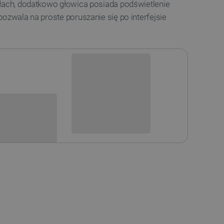
ałach, dodatkowo głowica posiada podświetlenie
pozwala na proste poruszanie się po interfejsie
Niedostępny
i
Produkt wycofany
sowania: