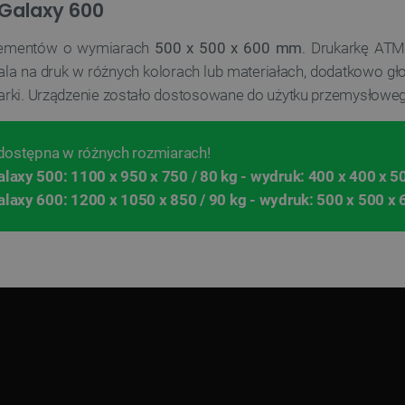
 Galaxy 600
elementów o wymiarach
500 x 500 x 600 mm
. Drukarkę AT
ala na druk w różnych kolorach lub materiałach, dodatkowo gł
arki.
Urządzenie zostało dostosowane do użytku przemysłoweg
dostępna w różnych rozmiarach!
axy 500: 1100 x 950 x 750 / 80 kg - wydruk: 400 x 400 x 
axy 600: 1200 x 1050 x 850 / 90 kg - wydruk: 500 x 500 x