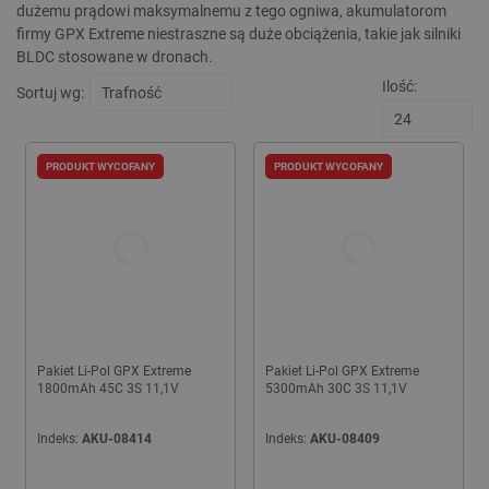
dużemu prądowi maksymalnemu z tego ogniwa, akumulatorom
firmy GPX Extreme niestraszne są duże obciążenia, takie jak silniki
BLDC stosowane w dronach.
Ilość:
Sortuj wg:
PRODUKT WYCOFANY
PRODUKT WYCOFANY
Pakiet Li-Pol GPX Extreme
Pakiet Li-Pol GPX Extreme
1800mAh 45C 3S 11,1V
5300mAh 30C 3S 11,1V
Indeks:
AKU-08414
Indeks:
AKU-08409