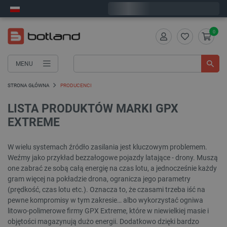
Wyślemy w piątek
0
MENU
STRONA GŁÓWNA
PRODUCENCI
LISTA PRODUKTÓW MARKI GPX
EXTREME
W wielu systemach źródło zasilania jest kluczowym problemem.
Weźmy jako przykład bezzałogowe pojazdy latające - drony. Muszą
one zabrać ze sobą całą energię na czas lotu, a jednocześnie każdy
gram więcej na pokładzie drona, ogranicza jego parametry
(prędkość, czas lotu etc.). Oznacza to, że czasami trzeba iść na
pewne kompromisy w tym zakresie… albo wykorzystać ogniwa
litowo-polimerowe firmy GPX Extreme, które w niewielkiej masie i
objętości magazynują dużo energii. Dodatkowo dzięki bardzo