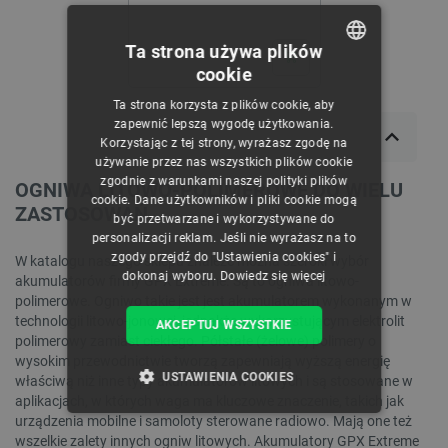
Ta strona używa plików
cookie
POLISH
Ta strona korzysta z plików cookie, aby
CZECH
zapewnić lepszą wygodę użytkowania.
Korzystając z tej strony, wyrażasz zgodę na
ENGLISH
używanie przez nas wszystkich plików cookie
zgodnie z warunkami naszej polityki plików
GERMAN
OGNIWA LITOWO-POLIMEROWE DO WIELU
cookie. Dane użytkowników i pliki cookie mogą
ZASTOSOWAŃ
być przetwarzane i wykorzystywane do
personalizacji reklam. Jeśli nie wyrażasz na to
zgody przejdź do "Ustawienia cookies" i
W katalogu naszego sklepu znaleźć można szeroki wybór
dokonaj wyboru.
Dowiedz się więcej
akumulatorów firmy GPX Extreme. Są to ogniwa litowo-
polimerowe. Ogniwo takie jest jest akumulatorem wykonanym w
technologii litowo-jonowej, jednakże wykorzystującym elektrolit
AKCEPTUJ WSZYSTKIE
polimerowy zamiast ciekłego. Półstałe (żelowe) polimery o
wysokim przewodnictwie tworzą zapewniają wyższą energię
USTAWIENIA COOKIES
właściwą niż inne typy akumulatorów litowych i są stosowane w
aplikacjach, w których waga ma kluczowe znaczenie, takich jak
urządzenia mobilne i samoloty sterowane radiowo. Mają one też
NIEZBĘDNE
WYDAJNOŚĆ
wszelkie zalety innych ogniw litowych. Akumulatory GPX Extreme