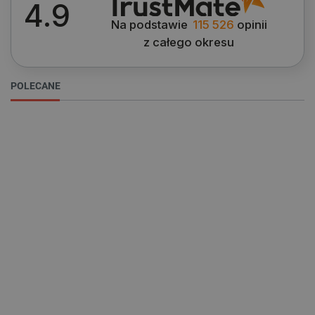
4.9
Na podstawie
115 526
opinii
z całego okresu
POLECANE
PHPSESSID
PHP.net
botland.com.pl