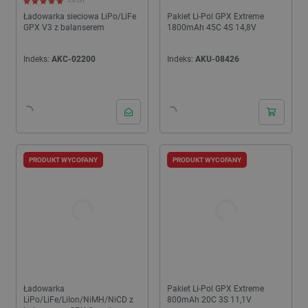
5.0 (3)
Ładowarka sieciowa LiPo/LiFe
Pakiet Li-Pol GPX Extreme
GPX V3 z balanserem
1800mAh 45C 4S 14,8V
Indeks:
AKC-02200
Indeks:
AKU-08426
PRODUKT WYCOFANY
PRODUKT WYCOFANY
Ładowarka
Pakiet Li-Pol GPX Extreme
LiPo/LiFe/LiIon/NiMH/NiCD z
800mAh 20C 3S 11,1V