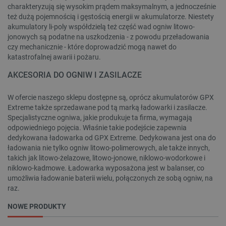
charakteryzują się wysokim prądem maksymalnym, a jednocześnie
TARGETOWANIE
też dużą pojemnością i gęstością energii w akumulatorze. Niestety
akumulatory li-poly współdzielą też część wad ogniw litowo-
FUNKCJONALNOŚĆ
jonowych są podatne na uszkodzenia - z powodu przeładowania
czy mechanicznie - które doprowadzić mogą nawet do
katastrofalnej awarii i pożaru.
AKCESORIA DO OGNIW I ZASILACZE
Niezbędne
Wydajność
Targetowanie
Funkcjonalność
W ofercie naszego sklepu dostępne są, oprócz akumulatorów GPX
Extreme także sprzedawane pod tą marką ładowarki i zasilacze.
Niezbędne pliki cookie umożliwiają korzystanie z
Specjalistyczne ogniwa, jakie produkuje ta firma, wymagają
podstawowych funkcji strony internetowej, takich
odpowiedniego pojęcia. Właśnie takie podejście zapewnia
jak logowanie użytkownika i zarządzanie kontem.
dedykowana ładowarka od GPX Extreme. Dedykowana jest ona do
Bez niezbędnych plików cookie nie można
prawidłowo korzystać ze strony internetowej.
ładowania nie tylko ogniw litowo-polimerowych, ale także innych,
takich jak litowo-żelazowe, litowo-jonowe, niklowo-wodorkowe i
Provider /
Nazwa
niklowo-kadmowe. Ładowarka wyposażona jest w balanser, co
Domena
umożliwia ładowanie baterii wielu, połączonych ze sobą ogniw, na
PrestaShop-[abcdef0123456789]{32}
.botland.com.pl
raz.
NOWE PRODUKTY
WYCZYŚĆ