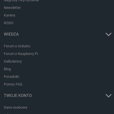
Newsletter
LaVisitorId_Ym90bGFuZC5sYWRlc2suY29tLw
.botland.com.pl
Kariera
RODO
critCartData
botland.com.pl
WIEDZA
Forum o Arduino
Forum o Raspberry Pi
Kalkulatory
Blog
Poradniki
critAccountId
botland.com.pl
Pomoc FAQ
TWOJE KONTO
Dane osobowe