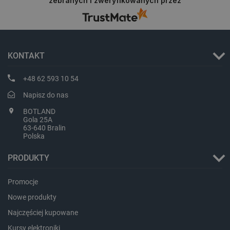
zebranych i zweryfikowanych przez
na przyszłość.
isListDisplay
botland.com.pl
KONTAKT
+48 62 593 10 54
Napisz do nas
_lb_ccc
.botland.com.pl
BOTLAND
Gola 25A
63-640 Bralin
Polska
PRODUKTY
Promocje
Nowe produkty
Najczęściej kupowane
Kursy elektroniki