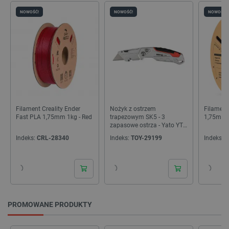
_lb
.botland.com.pl
Cena
NOWOŚĆ!
NOWOŚĆ!
NOWOŚĆ!
5
zł
209
zł
Kategorie
Filament Creality Ender
Nożyk z ostrzem
Filament
Polityce prywatności Google
Fast PLA 1,75mm 1kg - Red
trapezowym SK5 - 3
1,75mm 1
zapasowe ostrza - Yato YT-
75203
VISITOR_PRIVACY_METADATA
YouTube
Indeks:
CRL-28340
Indeks:
TOY-29199
Indeks:
E
.youtube.com
PROMOWANE PRODUKTY