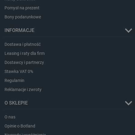
critData
botland.com.pl
Pomysł na prezent
Bony podarunkowe
INFORMACJE
Dostawa i płatność
Leasing i raty dla firm
Dostawcy i partnerzy
Stawka VAT 0%
CookieScriptConsent
CookieScript
Regulamin
botland.com.pl
Reklamacje i zwroty
O SKLEPIE
O nas
Opinie o Botland
Nagrody i wyróżnienia