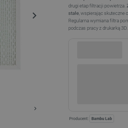
drugi etap filtracji powietrza.
stałe
, wspierając skuteczne 
Regularna wymiana filtra p
podczas pracy z drukarką 3D.
Sprawdź opcje płatności i finan
+
-
DODAJ
Producent:
Bambu Lab