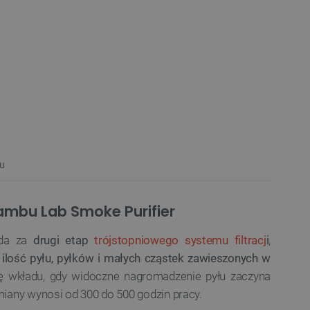
u
Bambu Lab Smoke Purifier
ada za
drugi etap
trójstopniowego systemu filtracj
i
,
 ilość pyłu, pyłków i małych cząstek zawieszonych w
anę wkładu, gdy widoczne nagromadzenie pyłu zaczyna
iany wynosi od 300 do 500 godzin pracy.