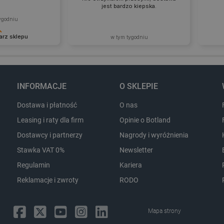
użytkownika.
jest bardzo kiepska.
CookieScript
2 miesiące 4
Ten plik cookie jest używan
ygodniu
botland.com.pl
tygodnie
Script.com do zapamiętywan
zgody użytkownika na pliki 
rz sklepu
aby baner cookie Cookie-Sc
w tym tygodniu
sYWRlc2suY29tLw
.botland.com.pl
Sesja
Ten plik cookie służy do r
a to dla nas
Dzięk
odwiedzającej.
. Dziękujemy i
dobre
ejne zakupy.
korzys
botland.com.pl
9 minut 53
Ten plik cookie służy do za
ponow
sekundy
koszyka nie uległa zmianie,
INFORMACJE
O SKLEPIE
po różnych stronach sklepu
wraca później.
Dostawa i płatność
O nas
botland.com.pl
9 minut 45
Ten plik cookie jest używa
sekund
identyfikatora konta aktual
Leasing i raty dla firm
Opinie o Botland
internetowej. Odgrywa kluc
podstawowych funkcji zwią
Dostawcy i partnerzy
Nagrody i wyróżnienia
użytkowników i zarządzani
Stawka VAT 0%
Newsletter
Regulamin
Kariera
Storage type
Reklamacje i zwroty
RODO
Pamięć lokalna
Pamięć lokalna
Mapa strony
Pamięć sesji