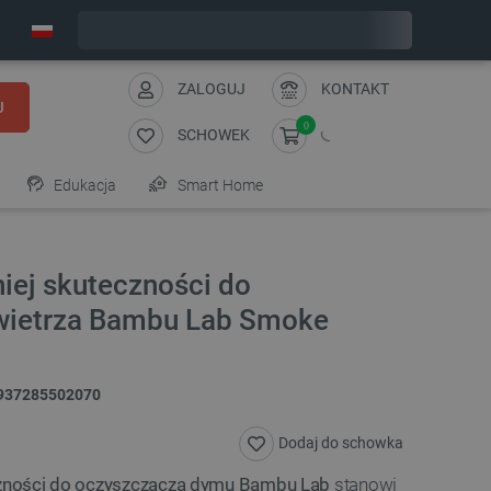
Zamów w ciągu:
11
:
48
:
11
, a wyślemy dziś!
ZALOGUJ
KONTAKT
J
0
SCHOWEK
Edukacja
Smart Home
niej skuteczności do
wietrza Bambu Lab Smoke
937285502070
Dodaj do schowka
eczności do oczyszczacza dymu Bambu Lab
stanowi