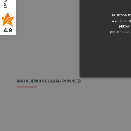
Ta strona k
wyrażasz z
plików
4.9
personalizac
NIE
INNI KLIENCI OGLĄDALI RÓWNIEŻ:
Niezbędne pliki cookie umożl
Bez niezbędnych plików cooki