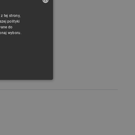
 tej strony,
POLISH
ej polityki
CZECH
wane do
konaj wyboru.
ENGLISH
GERMAN
ONALNOŚĆ
ownika i zarządzanie kontem.