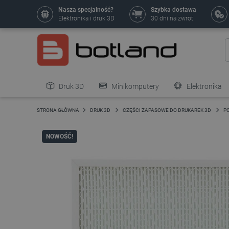
Nasza specjalność?
Szybka dostawa
Elektronika i druk 3D
30 dni na zwrot
Druk 3D
Minikomputery
Elektronika
Pozostałe
STRONA GŁÓWNA
DRUK 3D
CZĘŚCI ZAPASOWE DO DRUKAREK 3D
P
NOWOŚĆ!