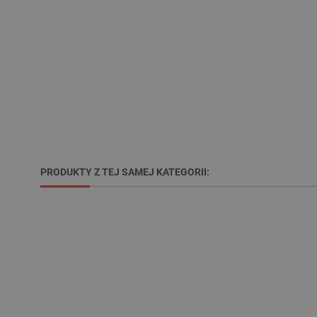
Nazwa
PrestaShop-[abcdef0123456
_lb
VISITOR_PRIVACY_METAD
Polityce prywa
PRODUKTY Z TEJ SAMEJ KATEGORII:
__cf_bm
__cf_bm
PHPSESSID