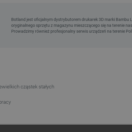
ewielkich cząstek stałych
pracy