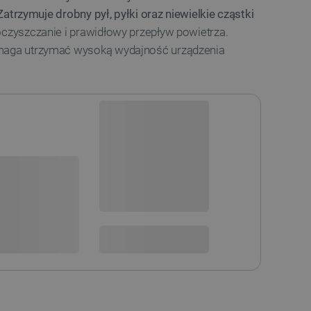
Zatrzymuje drobny pył, pyłki oraz niewielkie cząstki
oczyszczanie i prawidłowy przepływ powietrza.
omaga utrzymać wysoką wydajność urządzenia
Dostępny
Wysyłka
24h
sowania:
Dostawa
od 8,99 PLN
30 dni
na zwrot
 DO KOSZYKA
SPRAWDŹ ILOŚĆ