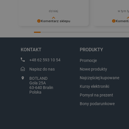
CookieScriptConsent
dzisiaj
w tym t
Komentarz sklepu
Komenta
LaVisitorId_Ym90bGFuZC5
Dziękujemy za najwyższą ocenę.
Zadowolenie klient
Cieszymy się, że nasz sprzęt trafił w
najlepsza nagroda
dobre ręce. Polecamy się na
zapraszamy na kol
critCartData
przyszłość.
KONTAKT
PRODUKTY
+48 62 593 10 54
Promocje
critAccountId
Napisz do nas
Nowe produkty
Najczęściej kupowane
BOTLAND
Gola 25A
Kursy elektroniki
63-640 Bralin
Storage declaration
Polska
Pomysł na prezent
Nazwa
Bony podarunkowe
_uetvid_exp
dlapi_ucp
_cltk