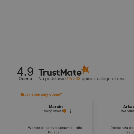
_smvs
LaSID
__cf_bm
4.9
isListDisplay
Ocena
Na podstawie
115 533
opinii
z całego okresu
_lb_ccc
Jak zbieramy opinie?
Marcin
Arka
zweryfikowano
zweryfik
critData
Wszystko bardzo sprawnie i miło.
Doskonała obs
Polecam.
reali