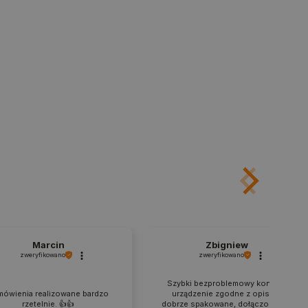
rowana losowo, sposób jej
 dla witryny, ale dobrym
nie statusu zalogowanego
mi.
ny do zarządzania stanem
ania stron.
ledzenia sprzedaży w Google
ormacji o sesji
różniania ludzi i botów. Jest
ernetowej, ponieważ
ch raportów na temat
ternetowej.
rzechowywania preferencji
osobu wyświetlania
ny do przechowywania zgody
z plików cookie na stronie
 zgodność z wymogami
zgody na niektóre kategorie
Marcin
Zbigniew
zweryfikowano
zweryfikowano
ny do przechowywania
nika w celu zwiększenia
Szybki bezproblemowy kontakt,
i strony internetowej,
mówienia realizowane bardzo
urządzenie zgodne z opisem,
sonalizowane doświadczenie
rzetelnie. 👍️👍️
dobrze spakowane, dołączony film