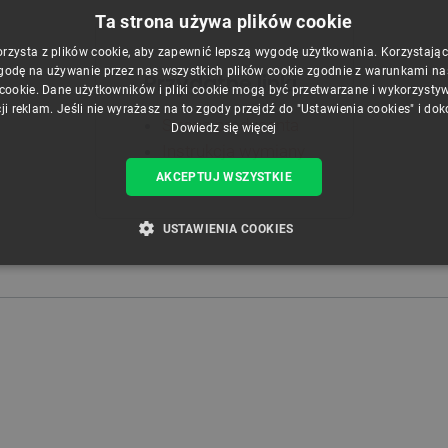
Ta strona używa plików cookie
orzysta z plików cookie, aby zapewnić lepszą wygodę użytkowania. Korzystając z
godę na używanie przez nas wszystkich plików cookie zgodnie z warunkami nasz
Przydatne linki
 cookie. Dane użytkowników i pliki cookie mogą być przetwarzane i wykorzysty
ji reklam. Jeśli nie wyrażasz na to zgody przejdź do "Ustawienia cookies" i do
Strona producenta
Dowiedz się więcej
Instrukcja wymiany
AKCEPTUJ WSZYSTKIE
USTAWIENIA COOKIES
ZBĘDNE
WYDAJNOŚĆ
TARGETOWANIE
FUNKCJ
Niezbędne
Wydajność
Targetowanie
Funkcjonalność
iwiają korzystanie z podstawowych funkcji strony internetowej, takich jak logowanie użytk
e nie można prawidłowo korzystać ze strony internetowej.