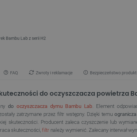
rek Bambu Lab z serii H2
FAQ
Zwroty i reklamacje
Bezpieczeństwo produkt
j skuteczności do oczyszczacza powietrza 
ony
do
oczyszczacza dymu Bambu Lab
. Element odpowi
zostały zatrzymane przez filtr wstępny. Dzięki temu
ogranicza
sokiej skuteczności. Producent zaleca czyszczenie lub wymi
wraca skuteczności,
filtr
należy wymienić. Zalecany interwał wym