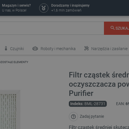
Magazyn i serwis?
Doradzamy i inspirujemy
U nas, w Polsce!
+1,6 mln zamówień
SZUKA
Czujniki
Roboty i mechanika
Narzędzia i zasilanie
OZOSTAŁE ELEMENTY
Filtr cząstek śred
oczyszczacza po
Purifier
Indeks:
BML-28731
EAN:
6
Zadaj pytanie
Filtr cząstek średniej skut