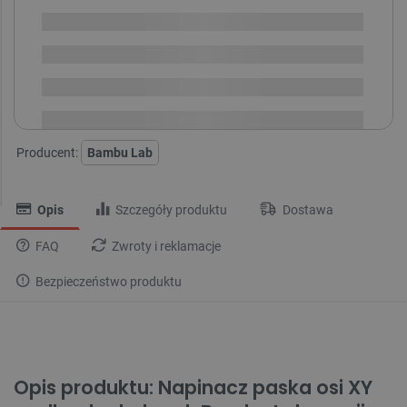
Brak
i
zaplanowanej
Chwilowo niedostępny
dostawy
Dostawa
od 8,99 PLN
30 dni
na zwrot
Producent:
Bambu Lab
Opis
Szczegóły produktu
Dostawa
FAQ
Zwroty i reklamacje
Bezpieczeństwo produktu
Opis produktu: Napinacz paska osi XY