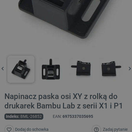
Napinacz paska osi XY z rolką do
drukarek Bambu Lab z serii X1 i P1
Indeks:
BML-26852
EAN:
6975337035695
Zadaj pytanie
Dodaj do schowka