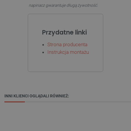
Bez niezbędnych plików cookie nie można
napinacz gwarantuje długą żywotność.
prawidłowo korzystać ze strony internetowej.
Provider /
Nazwa
Domena
PrestaShop-[abcdef0123456789]{32}
.botland.com.pl
Przydatne linki
Strona producenta
Instrukcja montażu
_lb
.botland.com.pl
INNI KLIENCI OGLĄDALI RÓWNIEŻ:
Polityce prywatności Google