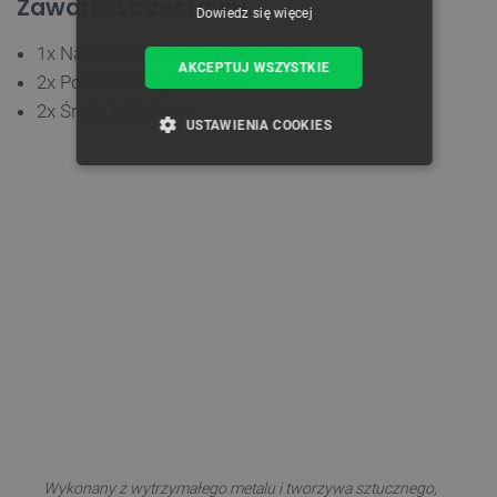
Zawartość zestawu
Dowiedz się więcej
1x Napinacz paska osi XY z rolką
AKCEPTUJ WSZYSTKIE
2x Podkładka dystansowa
2x Śruba M3x6 mm
USTAWIENIA COOKIES
NIEZBĘDNE
WYDAJNOŚĆ
TARGETOWANIE
FUNKCJONALNOŚĆ
Niezbędne
Wydajność
Targetowanie
Funkcjonalność
Niezbędne pliki cookie umożliwiają korzystanie z
podstawowych funkcji strony internetowej, takich
Wykonany z wytrzymałego metalu i tworzywa sztucznego,
jak logowanie użytkownika i zarządzanie kontem.