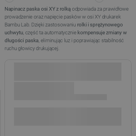
Napinacz paska osi XY z rolką
odpowiada za prawidłowe
prowadzenie oraz napięcie pasków w osi XY drukarek
Bambu Lab. Dzięki zastosowaniu
rolki i sprężynowego
uchwytu
, część ta automatycznie
kompensuje zmiany w
długości paska
, eliminując luz i poprawiając stabilność
ruchu głowicy drukującej.
Sprawdź opcje płatności i finansowania:
POWIADOM O DOSTĘPNOŚCI
SPRAWDŹ ILOŚĆ