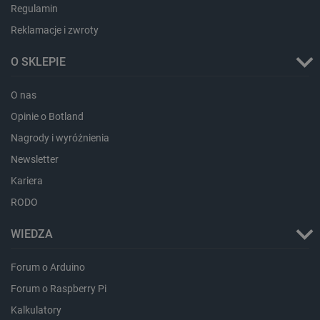
Regulamin
Reklamacje i zwroty
O SKLEPIE
O nas
Opinie o Botland
Nagrody i wyróżnienia
critData
botland.com.pl
Newsletter
Kariera
RODO
WIEDZA
Forum o Arduino
Forum o Raspberry Pi
Kalkulatory
CookieScriptConsent
CookieScript