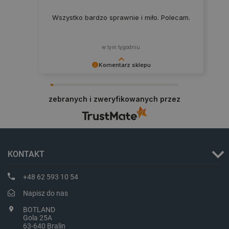
Wszystko bardzo sprawnie i miło. Polecam.
w tym tygodniu
Komentarz sklepu
Dziękujemy za najwyższą ocenę. Cieszymy się,
że nasz sprzęt trafił w dobre ręce. Polecamy się
zebranych i zweryfikowanych przez
na przyszłość.
_smvs
.botland.com.pl
KONTAKT
+48 62 593 10 54
LaSID
Quality Unit LLC
botland.com.pl
Napisz do nas
BOTLAND
Gola 25A
63-640 Bralin