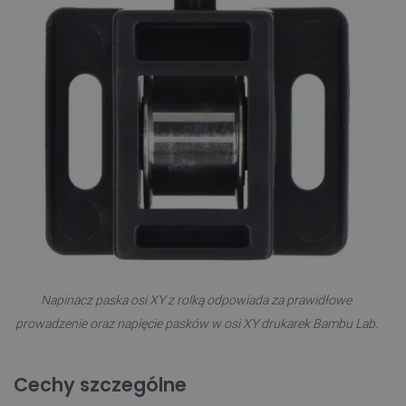
Napinacz paska osi XY z rolką odpowiada za prawidłowe
prowadzenie oraz napięcie pasków w osi XY drukarek Bambu Lab.
Cechy szczególne