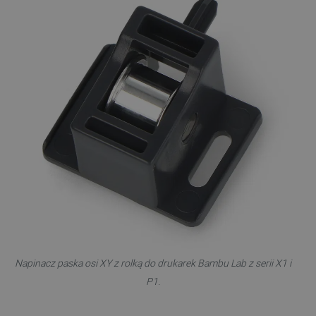
Napinacz paska osi XY z rolką do drukarek Bambu Lab z serii X1 i
P1.