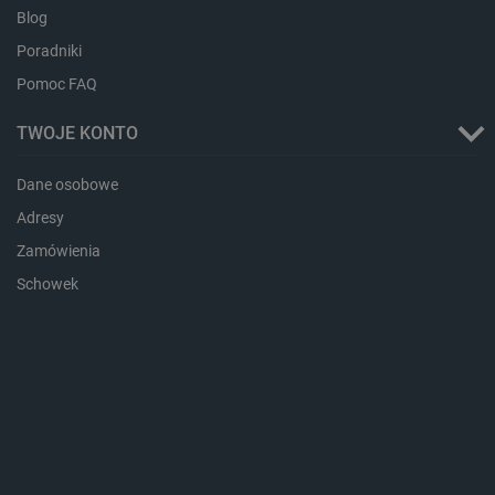
botland.com.pl
Blog
Poradniki
Pomoc FAQ
TWOJE KONTO
Dane osobowe
Adresy
Zamówienia
LaVisitorId_Ym90bGFuZC5sYWRlc2suY29tLw
.botland.com.pl
Schowek
critCartData
botland.com.pl