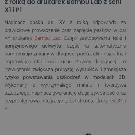
z rolką do drukarek Bambu Lab z serii
X1 i P1
Napinacz paska osi XY z rolką
odpowiada za
prawidłowe prowadzenie oraz napięcie pasków w osi
XY drukarek
Bambu Lab
. Dzięki zastosowaniu
rolki i
sprężynowego uchwytu
, część ta automatycznie
kompensuje zmiany w długości paska
, eliminując luz i
poprawiając stabilność ruchu głowicy drukującej. To
rozwiązanie
zwiększa precyzję wydruków i zmniejsza
ryzyko powstawania uszkodzeń w modelach 3D
.
Wykonany z wytrzymałego metalu i tworzywa
sztucznego, napinacz gwarantuje długą żywotność oraz
bezproblemową integrację z konstrukcją drukarek
X1
i
P1
.