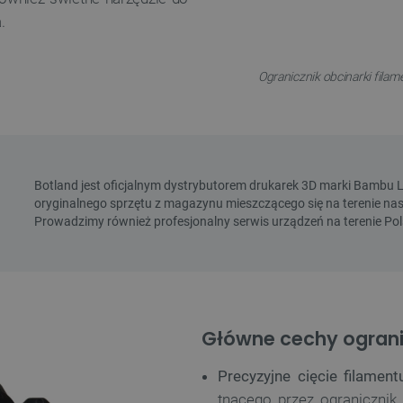
.
Ogranicznik obcinarki filam
Główne cechy ograni
Precyzyjne cięcie filament
tnącego przez ogranicznik