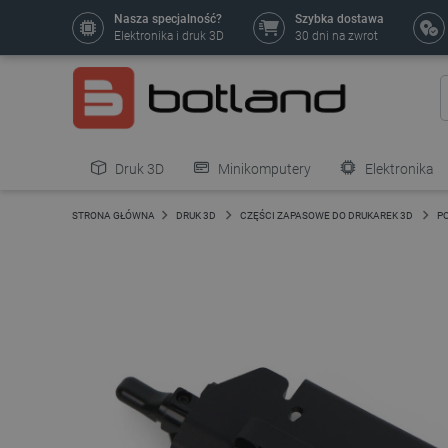
Nasza specjalność?
Szybka dostawa
Elektronika i druk 3D
30 dni na zwrot
Druk 3D
Minikomputery
Elektronika
Pozostałe
STRONA GŁÓWNA
DRUK 3D
CZĘŚCI ZAPASOWE DO DRUKAREK 3D
P