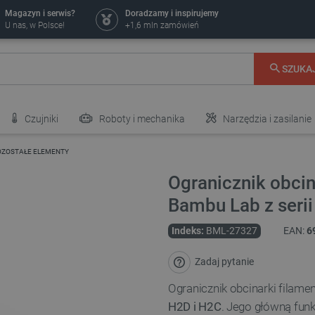
Magazyn i serwis?
Doradzamy i inspirujemy
U nas, w Polsce!
+1,6 mln zamówień
SZUKA
Czujniki
Roboty i mechanika
Narzędzia i zasilanie
OZOSTAŁE ELEMENTY
Ogranicznik obcin
Bambu Lab z seri
Indeks:
BML-27327
EAN:
6
Zadaj pytanie
Ogranicznik obcinarki filam
H2D i H2C
. Jego główną funk