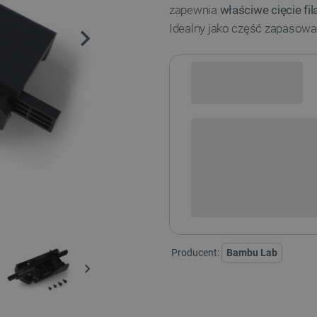
zapewnia
właściwe cięcie fi
Idealny jako część zapasowa
Sprawdź opcje płatności i finan
+
-
DODAJ
Producent:
Bambu Lab