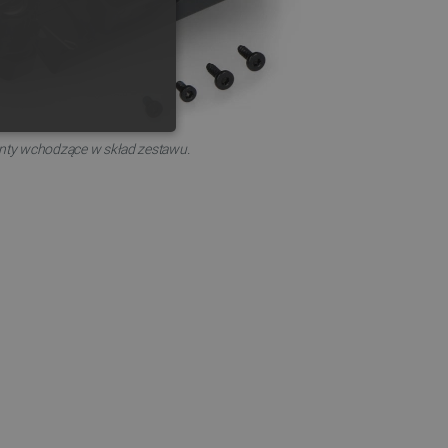
GERMAN
ONALNOŚĆ
nty wchodzące w skład zestawu.
ownika i zarządzanie kontem.
any do działania sklepu
p.
ny do celów bilansowania
ia, że żądania stron
ne do tego samego serwera
a, zwiększając wydajność