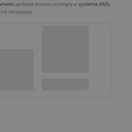
lamentu
podczas procesu wymiany w
systemie AMS
.
 lub serwisowa.
Dostępny
Wysyłka
24h
sowania:
Dostawa
od 8,99 PLN
30 dni
na zwrot
 DO KOSZYKA
SPRAWDŹ ILOŚĆ