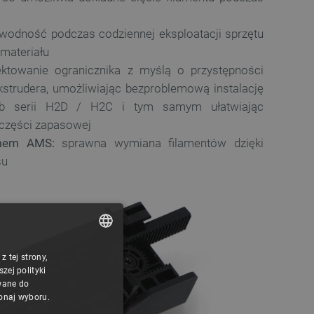
wodność podczas codziennej eksploatacji sprzętu
 materiału
ktowanie ogranicznika z myślą o przystępności
kstrudera, umożliwiając bezproblemową instalację
b serii H2D / H2C i tym samym ułatwiając
 części zapasowej
temem AMS:
sprawna wymiana filamentów dzięki
su
 tej strony,
POLISH
ej polityki
CZECH
wane do
konaj wyboru.
ENGLISH