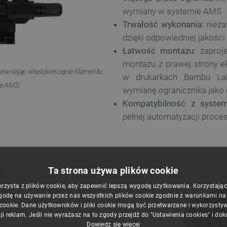
wymiany w systemie AMS
Trwałość wykonania:
nieza
dzięki odpowiedniej jakości
Łatwość montażu:
zaproje
montażu z prawej strony e
pewniając właściwe cięcie filamentu
w drukarkach Bambu La
e AMS.
wymianę ogranicznika jako
Kompatybilność z sys
pełnej automatyzacji proce
a
Ta strona używa plików cookie
orzysta z plików cookie, aby zapewnić lepszą wygodę użytkowania. Korzystając z
 H2C
godę na używanie przez nas wszystkich plików cookie zgodnie z warunkami nasz
 cookie. Dane użytkowników i pliki cookie mogą być przetwarzane i wykorzysty
ji reklam. Jeśli nie wyrażasz na to zgody przejdź do "Ustawienia cookies" i do
Dowiedz się więcej