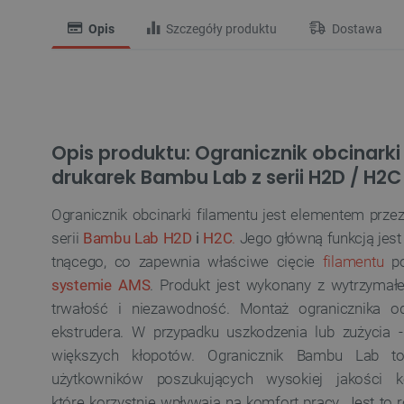
Opis
Szczegóły produktu
Dostawa
Opis produktu: Ogranicznik obcinarki
drukarek Bambu Lab z serii H2D / H2C
Ogranicznik obcinarki filamentu jest elementem pr
serii
Bambu Lab H2D
i
H2C
.
Jego główną funkcją jest 
tnącego, co zapewnia właściwe cięcie
filamentu
po
systemie AMS
. Produkt jest wykonany z wytrzymał
trwałość i niezawodność. Montaż ogranicznika o
ekstrudera. W przypadku uszkodzenia lub zużycia 
większych kłopotów. Ogranicznik Bambu Lab t
użytkowników poszukujących wysokiej jakości 
które korzystnie wpływają na komfort pracy. Jest to 