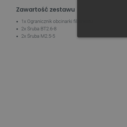
Zawartość zestawu
1x Ogranicznik obcinarki filamentu
2x Śruba BT2.6-8
2x Śruba M2.5-5
NIE
Niezbędne pliki cookie umożl
Bez niezbędnych plików cooki
Nazwa
PrestaShop-[abcdef0123456
_lb