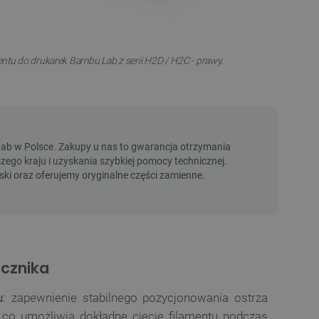
entu do drukarek Bambu Lab z serii H2D / H2C - prawy.
cznika
u
: zapewnienie stabilnego pozycjonowania ostrza
, co umożliwia dokładne cięcie filamentu podczas