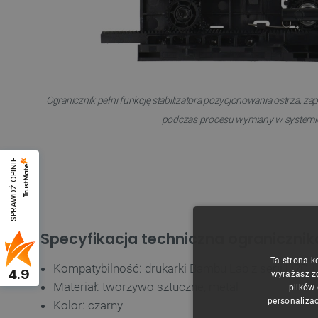
Ogranicznik pełni funkcję stabilizatora pozycjonowania ostrza, za
podczas procesu wymiany w systemi
SPRAWDŹ OPINIE
Specyfikacja techniczna ogranicznik
Ta strona k
Kompatybilność: drukarki Bambu Lab z serii H2D,
4.9
wyrażasz z
Materiał: tworzywo sztuczne, metal
plików
personalizac
Kolor: czarny