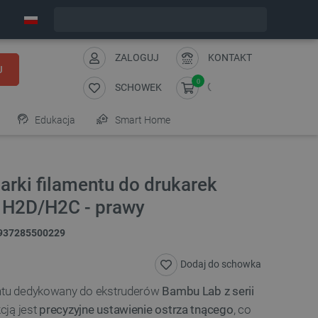
Zamów w ciągu:
5
:
15
:
16
, a wyślemy dziś!
ZALOGUJ
KONTAKT
J
0
SCHOWEK
Edukacja
Smart Home
arki filamentu do drukarek
i H2D/H2C - prawy
937285500229
Dodaj do schowka
entu dedykowany do ekstruderów
Bambu Lab z serii
cją jest
precyzyjne ustawienie ostrza tnącego
, co