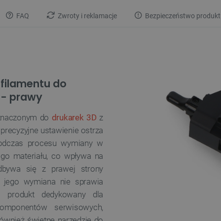
FAQ
Zwroty i reklamacje
Bezpieczeństwo produkt
 filamentu do
 - prawy
zeznaczonym do
drukarek 3D
z
precyzyjne ustawienie ostrza
dczas procesu wymiany w
ego materiału, co wpływa na
dbywa się z prawej strony
- jego wymiana nie sprawia
o produkt dedykowany dla
komponentów serwisowych,
również świetne narzędzie do