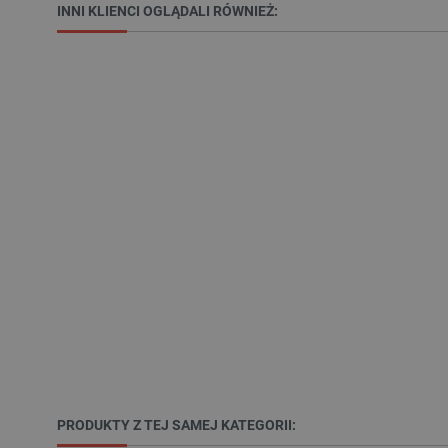
INNI KLIENCI OGLĄDALI RÓWNIEŻ:
VISITOR_PRIVACY_METAD
Polityce prywa
__cf_bm
__cf_bm
PHPSESSID
_smvs
PRODUKTY Z TEJ SAMEJ KATEGORII:
LaSID