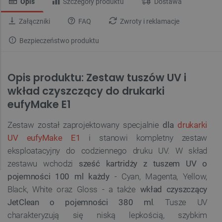
Opis
Szczegóły produktu
Dostawa
Załączniki
FAQ
Zwroty i reklamacje
Bezpieczeństwo produktu
Opis produktu: Zestaw tuszów UV i
wkład czyszczący do drukarki
eufyMake E1
Zestaw został zaprojektowany specjalnie
dla
drukarki
UV eufyMake E1
i stanowi kompletny zestaw
eksploatacyjny do codziennego druku UV. W skład
zestawu wchodzi
sześć kartridży z tuszem UV o
pojemności 100 ml każdy
- Cyan, Magenta, Yellow,
Black, White oraz Gloss - a także
wkład czyszczący
JetClean o pojemności 380 ml
. Tusze UV
charakteryzują się niską lepkością, szybkim