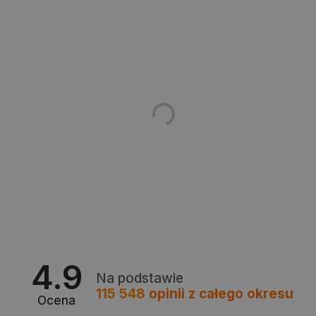
CookieScriptConsent
CookieScript
botland.com.pl
LaVisitorId_Ym90bGFuZC5sYWRlc2suY29tLw
.botland.com.pl
4.9
Na podstawie
critCartData
botland.com.pl
115 548
opinii
z całego okresu
Ocena