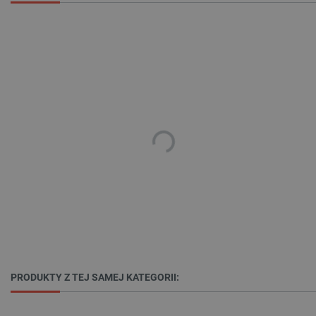
_lb_ccc
.botland.com.pl
critData
botland.com.pl
PRODUKTY Z TEJ SAMEJ KATEGORII: