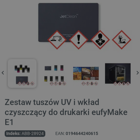
Zestaw tuszów UV i wkład
czyszczący do drukarki eufyMake
E1
Indeks:
ABB-28924
EAN:
0194644240615