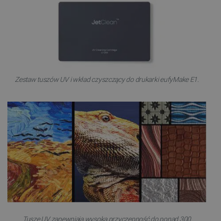
Zestaw tuszów UV i wkład czyszczący do drukarki eufyMake E1.
Tusze UV zapewniają wysoką przyczepność do ponad 300