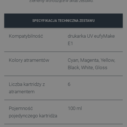
Elementy wchodzące w skład zestawu.
Funkcjonalność
Niezbędne pliki cookie umożliwiają korzystanie z
podstawowych funkcji strony internetowej, takich
SPECYFIKACJA TECHNICZNA ZESTAWU
jak logowanie użytkownika i zarządzanie kontem.
Bez niezbędnych plików cookie nie można
prawidłowo korzystać ze strony internetowej.
Kompatybilność
drukarka UV eufyMake
Provider /
E1
Nazwa
Domena
PrestaShop-[abcdef0123456789]{32}
.botland.com.pl
Kolory atramentów
Cyan, Magenta, Yellow,
Black, White, Gloss
_lb
.botland.com.pl
Liczba kartridży z
6
atramentem
Pojemność
100 ml
pojedynczego kartridża