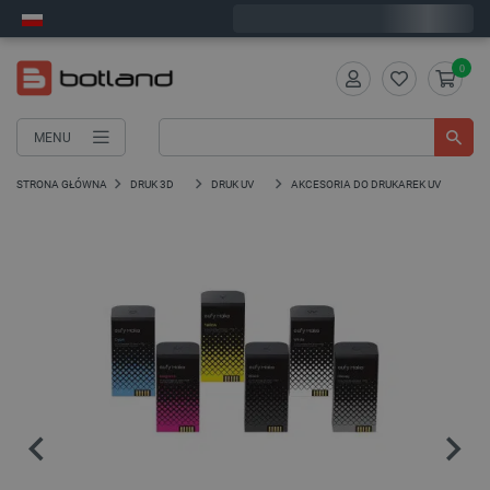
Wyślemy w poniedziałek
0
MENU
STRONA GŁÓWNA
DRUK 3D
DRUK UV
AKCESORIA DO DRUKAREK UV