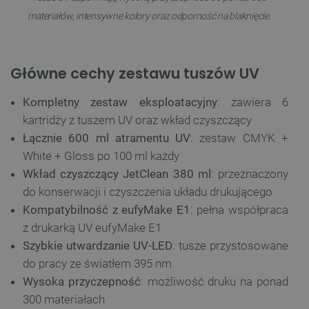
materiałów, intensywne kolory oraz odporność na blaknięcie.
Główne cechy zestawu tuszów UV
Kompletny zestaw eksploatacyjny
: zawiera 6
kartridży z tuszem UV oraz wkład czyszczący
Łącznie 600 ml atramentu UV
: zestaw CMYK +
White + Gloss po 100 ml każdy
Wkład czyszczący JetClean 380 ml
: przeznaczony
do konserwacji i czyszczenia układu drukującego
Kompatybilność z eufyMake E1
: pełna współpraca
z drukarką UV eufyMake E1
Szybkie utwardzanie UV-LED
: tusze przystosowane
do pracy ze światłem 395 nm
Wysoka przyczepność
: możliwość druku na ponad
300 materiałach