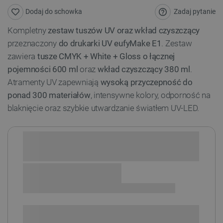
Zadaj pytanie
Dodaj do schowka
Kompletny
zestaw tuszów UV oraz wkład czyszczący
przeznaczony
do drukarki UV eufyMake E1
. Zestaw
zawiera
tusze CMYK + White + Gloss o łącznej
pojemności 600 ml
oraz
wkład czyszczący 380 ml
.
Atramenty UV zapewniają
wysoką przyczepność do
ponad 300 materiałów
, intensywne kolory, odporność na
blaknięcie oraz szybkie utwardzanie światłem UV-LED.
Sprawdź opcje płatności i finansowania:
+
-
DODAJ DO KOSZYKA