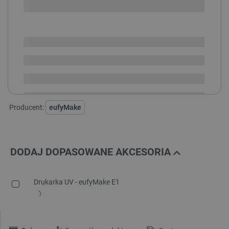
SPRAWDŹ ILOŚĆ
Dostępny
Wysyłka
24h
Darmowa
dostawa
30 dni
na zwrot
Producent:
eufyMake
DODAJ DOPASOWANE AKCESORIA
Drukarka UV - eufyMake E1