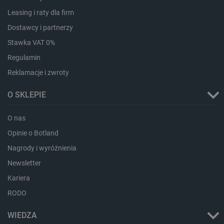
ea_lu_ts
Pamięć
Leasing i raty dla firm
lokalna
Dostawcy i partnerzy
ea_gu_ts
Pamięć
lokalna
Stawka VAT 0%
_gcl_ls
Pamięć
Regulamin
lokalna
Reklamacje i zwroty
_smps
Pamięć
lokalna
O SKLEPIE
luigis.env.v2.159265-
Pamięć
182023
sesji
O nas
_uetsid_exp
Pamięć
lokalna
Opinie o Botland
_uetsid
Pamięć
Nagrody i wyróżnienia
lokalna
_smsp-r-65208
Pamięć
Newsletter
lokalna
Kariera
cartSkuToUrl
Pamięć
lokalna
RODO
lastExternalReferrerTime
Pamięć
lokalna
WIEDZA