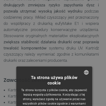
drukujących zmniejsza ryzyko zapychania dysz i
pozwala utrzymać wysoką jakość wydruku
podczas
codziennej pracy. Wkład czyszczący jest przeznaczony
do współpracy z drukarką eufyMake E1 i wspiera
automatyczne procedury konserwacyjne urządzenia.
Stosowanie oryginalnych materiałów eksploatacyjnych
zwiększa stabilność działania drukarki oraz poprawia
trwałość komponentów
systemu druku UV. Kartridż
czyszczący należy wymieniać zgodnie z komunikatami
drukarki oraz zaleceniami producenta.
Ta strona używa plików
Zawartość zestawu
cookie
POLISH
Kartridż UV Cyan 100 ml
Ta strona korzysta z plików cookie, aby zapewnić
CZECH
lepszą wygodę użytkowania. Korzystając z tej
Kartridż UV Magenta 100 ml
strony, wyrażasz zgodę na używanie przez nas
ENGLISH
Kartridż UV Yellow 100 ml
wszystkich plików cookie zgodnie z warunkami