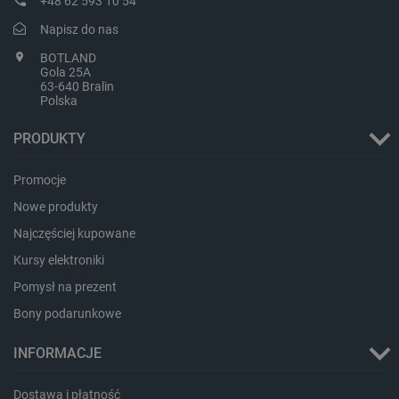
+48 62 593 10 54
Nazwa
Opis
type
Napisz do nas
_uetvid_exp
Pamięć
lokalna
BOTLAND
Gola 25A
dlapi_ucp
Pamięć
63-640 Bralin
lokalna
Polska
_cltk
Pamięć
sesji
PRODUKTY
smforms
Pamięć
lokalna
Promocje
_smvc
Pamięć
lokalna
Nowe produkty
lbx_ac_easystorage
Pamięć
Najczęściej kupowane
sesji
Kursy elektroniki
dlapi_consent
Pamięć
lokalna
Pomysł na prezent
_uetvid
Pamięć
Bony podarunkowe
lokalna
_smsps
Pamięć
INFORMACJE
lokalna
lastExternalReferrer
Pamięć
Dostawa i płatność
lokalna