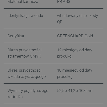
Materiał kartridża
PP, ABS
Identyfikacja wkładu
wbudowany chip i kody
QR
Certyfikat
GREENGUARD Gold
Okres przydatności
12 miesięcy od daty
atramentów CMYK
produkcji
Okres przydatności
18 miesięcy od daty
wkładu czyszczącego
produkcji
_smvs
.botland.com.pl
Wymiary pojedynczego
52,5 x 41,2 x 103 mm
kartridża