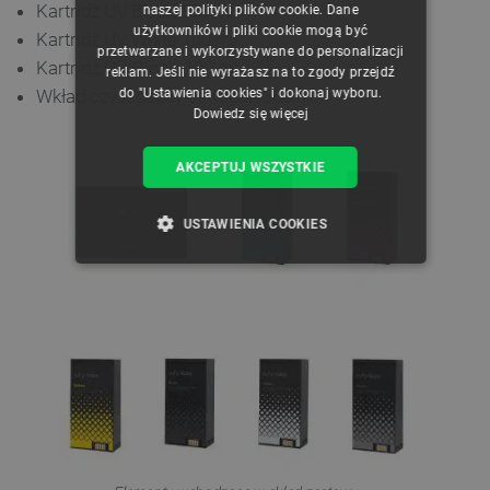
Kartridż UV Black 100 ml
naszej polityki plików cookie. Dane
GERMAN
użytkowników i pliki cookie mogą być
Kartridż UV White 100 ml
przetwarzane i wykorzystywane do personalizacji
Kartridż UV Gloss 100 ml
reklam. Jeśli nie wyrażasz na to zgody przejdź
Wkład czyszczący JetClean 380 ml
do "Ustawienia cookies" i dokonaj wyboru.
Dowiedz się więcej
AKCEPTUJ WSZYSTKIE
USTAWIENIA COOKIES
NIEZBĘDNE
WYDAJNOŚĆ
TARGETOWANIE
FUNKCJONALNOŚĆ
Niezbędne
Wydajność
Targetowanie