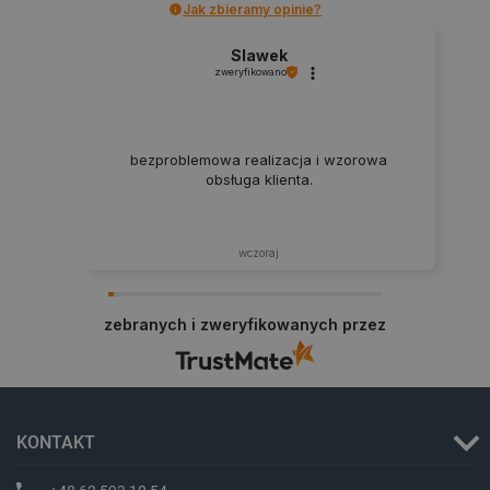
Jak zbieramy opinie?
Slawek
zweryfikowano
critAccountId
botland.com.pl
bezproblemowa realizacja i wzorowa
obsługa klienta.
wczoraj
zebranych i zweryfikowanych przez
KONTAKT
Storage declaration
Storage