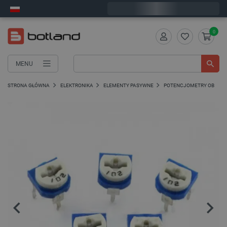
Zamów w ciągu:
7
:
34
:
46
, a wyślemy dziś!
0
MENU
STRONA GŁÓWNA
ELEKTRONIKA
ELEMENTY PASYWNE
POTENCJOMETRY OBROTOW