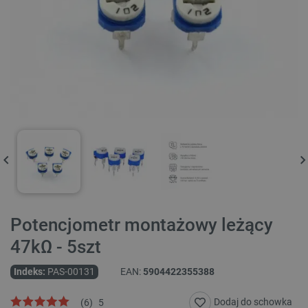
Potencjometr montażowy leżący
47kΩ - 5szt
Indeks:
PAS-00131
EAN:
5904422355388
Dodaj do schowka
(
6
)
5