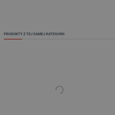
Niezbędne
Wydajność
Targetowanie
Funkcjonalność
Niezbędne pliki cookie umożliwiają korzystanie z
podstawowych funkcji strony internetowej, takich
jak logowanie użytkownika i zarządzanie kontem.
PRODUKTY Z TEJ SAMEJ KATEGORII:
Bez niezbędnych plików cookie nie można
prawidłowo korzystać ze strony internetowej.
Provider /
Nazwa
Domena
PrestaShop-[abcdef0123456789]{32}
.botland.com.pl
_lb
.botland.com.pl