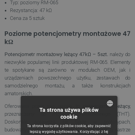
Typ: poziomy RM-065
Rezystancja:
47 kΩ
Cena za 5 sztuk
Poziome potencjometry montażowe 47
kΩ
Potencjometr montażowy leżący 47kΩ – 5szt.
należy do
niezwykle popularnej linii produktowej RM-065. Elementy
te spotykane są zarówno w modułach OEM, jak i
urządzeniach powszechnego użytku, zestawach do
samodzielnego montażu, a także konstrukcjach
amatorskich.
Oferowana przez nas wersja to
potencjometr
leżący,
Ta strona używa plików
przeznaczony do montażu przewlekanego (THT).
cookie
POLISH
Doskonale sprawdza się także w prototypach,
Ta strona korzysta z plików cookie, aby zapewnić
budowanych na typowych płytkach stykowych o rastrze
CZECH
lepszą wygodę użytkowania. Korzystając z tej