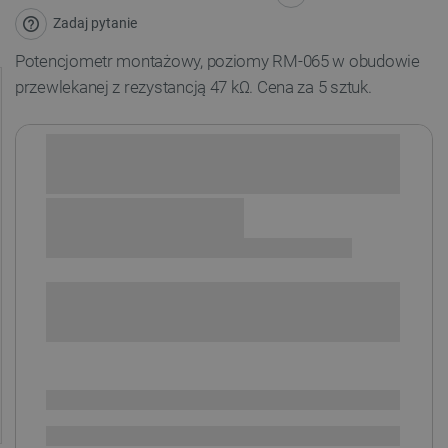
Zadaj pytanie
Potencjometr montażowy, poziomy RM-065 w obudowie
przewlekanej z rezystancją 47 kΩ. Cena za 5 sztuk.
Sprawdź opcje płatności i finansowania:
+
-
DODAJ DO KOSZYKA
SPRAWDŹ ILOŚĆ
Dostępny
Wysyłka
24h