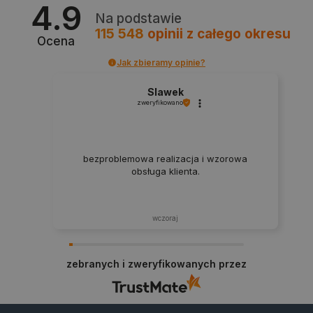
4.9
Na podstawie
115 548
opinii
z całego okresu
Ocena
Jak zbieramy opinie?
Slawek
zweryfikowano
PHPSESSID
PHP.net
botland.com.pl
bezproblemowa realizacja i wzorowa
obsługa klienta.
wczoraj
zebranych i zweryfikowanych przez