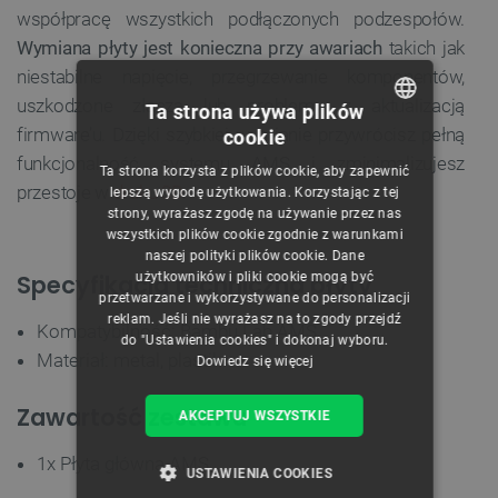
współpracę wszystkich podłączonych podzespołów.
Wymiana płyty jest konieczna przy awariach
takich jak
niestabilne napięcie, przegrzewanie komponentów,
uszkodzone złącza lub problemy z aktualizacją
Ta strona używa plików
firmware’u. Dzięki szybkiej wymianie przywrócisz pełną
cookie
POLISH
funkcjonalność systemu AMS i zminimalizujesz
Ta strona korzysta z plików cookie, aby zapewnić
CZECH
przestoje w
druku 3D
.
lepszą wygodę użytkowania. Korzystając z tej
strony, wyrażasz zgodę na używanie przez nas
ENGLISH
wszystkich plików cookie zgodnie z warunkami
naszej polityki plików cookie. Dane
GERMAN
użytkowników i pliki cookie mogą być
Specyfikacja techniczna płyty
przetwarzane i wykorzystywane do personalizacji
reklam. Jeśli nie wyrażasz na to zgody przejdź
Kompatybilność: Bambu Lab AMS
do "Ustawienia cookies" i dokonaj wyboru.
Materiał: metal, plastik
Dowiedz się więcej
Zawartość zestawu
AKCEPTUJ WSZYSTKIE
1x Płyta główna AMS
USTAWIENIA COOKIES