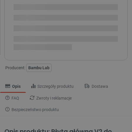
SPRAWDŹ ILOŚĆ
Dostawa produktu
Dostępny w ciągu kilku dni
dotarła, trwa przyjęcie w
i
magazynie
Dostawa
od 8,99 PLN
30 dni
na zwrot
Producent:
Bambu Lab
Opis
Szczegóły produktu
Dostawa
FAQ
Zwroty i reklamacje
Bezpieczeństwo produktu
Opis produktu: Płyta główna V2 do