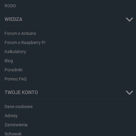
RODO
WIEDZA
critData
botland.com.pl
Forum o Arduino
Forum o Raspberry Pi
Kalkulatory
Blog
Poradniki
Pomoc FAQ
CookieScriptConsent
CookieScript
TWOJE KONTO
botland.com.pl
Dane osobowe
Adresy
Zamówienia
Schowek