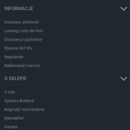
INFORMACJE
Dostawa i płatność
Leasing i raty dla firm
isListDisplay
botland.com.pl
Dostawcy i partnerzy
Stawka VAT 0%
Regulamin
Reklamacje i zwroty
_lb_ccc
.botland.com.pl
O SKLEPIE
O nas
Opinie o Botland
Nagrody i wyróżnienia
Newsletter
Kariera