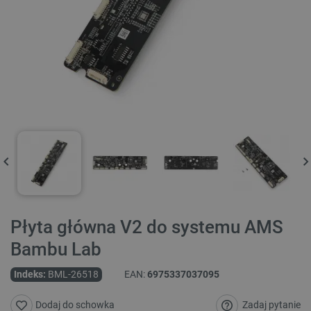
Płyta główna V2 do systemu AMS
Bambu Lab
Indeks:
BML-26518
EAN:
6975337037095
Zadaj pytanie
Dodaj do schowka