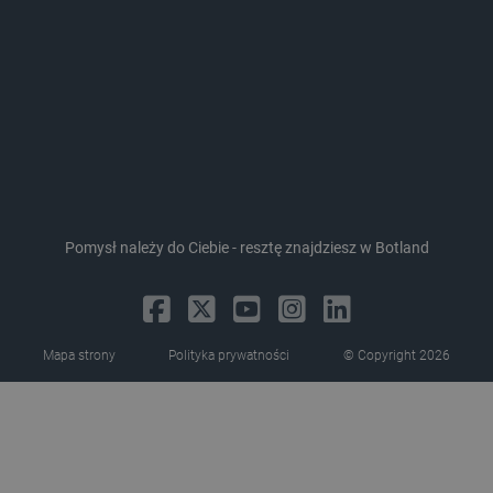
LaVisitorId_Ym90bGFuZC5sYWRlc2suY29tLw
.botland.com.pl
critCartData
botland.com.pl
Pomysł należy do Ciebie - resztę znajdziesz w Botland
Mapa strony
Polityka prywatności
© Copyright 2026
critAccountId
botland.com.pl