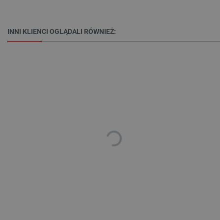
_lb
.botland.com.pl
INNI KLIENCI OGLĄDALI RÓWNIEŻ:
Polityce prywatności Google
VISITOR_PRIVACY_METADATA
YouTube
.youtube.com