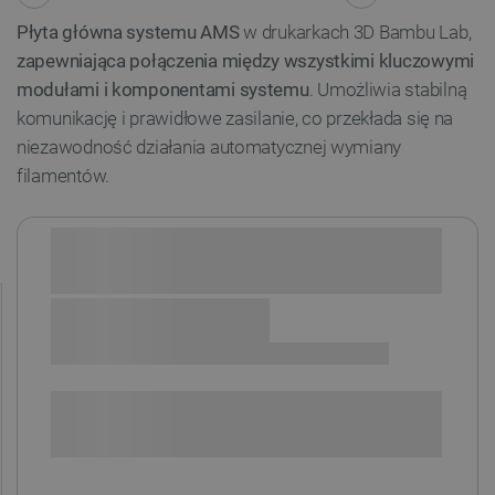
Płyta główna systemu AMS
w drukarkach 3D Bambu Lab,
zapewniająca połączenia między wszystkimi kluczowymi
modułami i komponentami systemu
. Umożliwia stabilną
komunikację i prawidłowe zasilanie, co przekłada się na
niezawodność działania automatycznej wymiany
filamentów.
Sprawdź opcje płatności i finansowania:
+
-
DODAJ DO KOSZYKA
POWIADOM O DOSTĘPNOŚCI