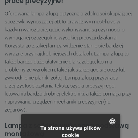
prace precyzyjne!
Oferowana lampa z lupą optyczną o zdolności skupiającej
soczewki wynoszącej 5D, to prawdziwy must-have w
każdym warsztacie, gdzie wykonywane są czynności o
wymaganej szczególnie wysokiej precyzji działania!
Korzystając z takiej lampy, widzenie stanie się bardziej
wyraźne przy najdrobniejszych detalach. Lampa z lupą to
także bardzo duże ułatwienie dla każdego, kto ma
problemy ze wzrokiem, takie jak starzejące się oczy lub
zwyrodnienie plamki żółtej. Lampa z lupą przywraca
przejrzystość czytania tekstu, szycia precyzyjnego,
lutowania bardzo drobnej elektroniki, a także pomaga przy
naprawianiu urządzeń mechaniki precyzyjnej (np.
zegarów).
Lampa z solidnie wykonaną podstawą
Ta strona używa plików
montażową
cookie
POLISH