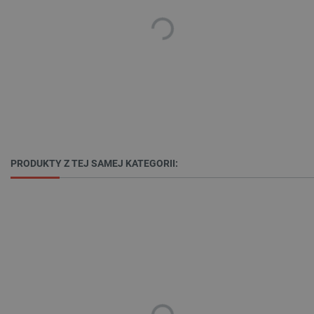
Niezbędne
Wydajność
Targetowanie
Funkcjonalność
Niezbędne pliki cookie umożliwiają korzystanie z
podstawowych funkcji strony internetowej, takich
jak logowanie użytkownika i zarządzanie kontem.
Bez niezbędnych plików cookie nie można
prawidłowo korzystać ze strony internetowej.
PRODUKTY Z TEJ SAMEJ KATEGORII:
Provider /
Nazwa
Domena
PrestaShop-[abcdef0123456789]{32}
.botland.com.pl
_lb
.botland.com.pl