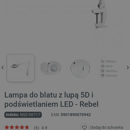
Lampa do blatu z lupą 5D i
podświetlaniem LED - Rebel
Indeks:
NSZ-06717
EAN:
5901890070942
Dodaj do schowka
(
6
)
4.8