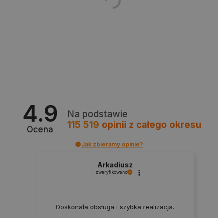
Polityce prywatności Google
VISITOR_PRIVACY_METADATA
YouTube
.youtube.com
4.9
Na podstawie
115 519
opinii
z całego okresu
Ocena
Jak zbieramy opinie?
Arkadiusz
zweryfikowano
Doskonała obsługa i szybka realizacja.