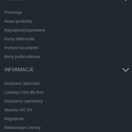
Promocje
PHPSESSID
PHP.net
botland.com.pl
Nowe produkty
Najczęściej kupowane
Kursy elektroniki
Pomysł na prezent
Bony podarunkowe
INFORMACJE
Dostawa i płatność
Leasing i raty dla firm
Dostawcy i partnerzy
Stawka VAT 0%
Regulamin
_smvs
.botland.com.pl
Reklamacje i zwroty