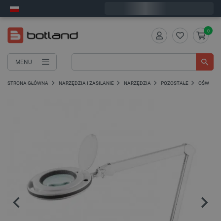
Zamów w ciągu:
7
:
09
:
57
, a wyślemy dziś!
0
MENU
STRONA GŁÓWNA
NARZĘDZIA I ZASILANIE
NARZĘDZIA
POZOSTAŁE
OŚWIETL