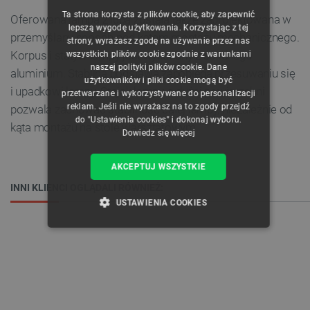
Ta strona korzysta z plików cookie, aby zapewnić
Oferowana lampa z lupą została także zaprojektowana w
CZECH
lepszą wygodę użytkowania. Korzystając z tej
przemyślany sposób pod kątem montażu mechanicznego.
strony, wyrażasz zgodę na używanie przez nas
ENGLISH
Korpus i statyw lampy jest wykonany z solidnego
wszystkich plików cookie zgodnie z warunkami
naszej polityki plików cookie. Dane
GERMAN
aluminium. Stabilna podstawa zapobiega przesuwaniu się
użytkowników i pliki cookie mogą być
i upadkowi lampy. Stojak lampy o dużej powierzchni
przetwarzane i wykorzystywane do personalizacji
reklam. Jeśli nie wyrażasz na to zgody przejdź
pozwala zachować stabilność całej lampy, niezależnie od
do "Ustawienia cookies" i dokonaj wyboru.
kąta montażu na stole warsztatowym.
Dowiedz się więcej
AKCEPTUJ WSZYSTKIE
INNI KLIENCI OGLĄDALI RÓWNIEŻ:
USTAWIENIA COOKIES
NIEZBĘDNE
WYDAJNOŚĆ
TARGETOWANIE
FUNKCJONALNOŚĆ