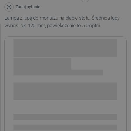
Zadaj pytanie
Lampa z lupą do montażu na blacie stołu. Średnica lupy
wynosi ok. 120 mm, powiększenie to 5 dioptrii.
Sprawdź opcje płatności i finansowania:
+
-
DODAJ DO KOSZYKA
SPRAWDŹ ILOŚĆ
Dostępny
Wysyłka
24h