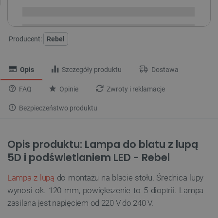
Dostawa
od 8,99 PLN
30 dni
na zwrot
Producent:
Rebel
Opis
Szczegóły produktu
Dostawa
FAQ
Opinie
Zwroty i reklamacje
Bezpieczeństwo produktu
Opis produktu: Lampa do blatu z lupą
5D i podświetlaniem LED - Rebel
Lampa z lupą
do montażu na blacie stołu. Średnica lupy
wynosi ok. 120 mm, powiększenie to 5 dioptrii. Lampa
zasilana jest napięciem od 220 V do 240 V.