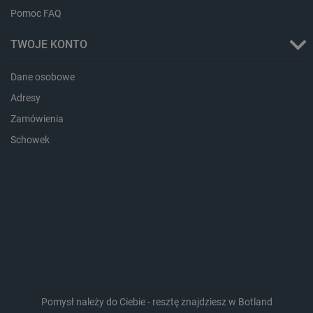
Pomoc FAQ
TWOJE KONTO
Dane osobowe
_lb_ccc
.botland.com.pl
Adresy
Zamówienia
Schowek
critData
botland.com.pl
Pomysł należy do Ciebie - resztę znajdziesz w Botland