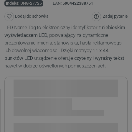
Indeks:
DNG-27725
EAN:
5904422388751
Zadaj pytanie
Dodaj do schowka
LED Name Tag to elektroniczny identyfikator z
niebieskim
wyświetlaczem LED
, pozwalający na dynamiczne
prezentowanie imienia, stanowiska, hasła reklamowego
lub dowolnej wiadomości. Dzięki matrycy
11 x 44
punktów LED
urządzenie oferuje
czytelny i wyraźny tekst
nawet w dobrze oświetlonych pomieszczeniach.
Sprawdź opcje płatności i finansowania:
+
-
DODAJ DO KOSZYKA