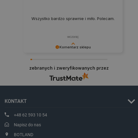
Wszystko bardzo sprawnie i miło. Polecam.
wczoraj
Komentarz sklepu
Dziękujemy za najwyższą ocenę. Cieszymy się,
że nasz sprzęt trafił w dobre ręce. Polecamy się
zebranych i zweryfikowanych przez
na przyszłość.
_smvs
.botland.com.pl
KONTAKT
+48 62 593 10 54
LaSID
Quality Unit LLC
botland.com.pl
Napisz do nas
BOTLAND