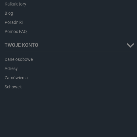
CookieScriptConsent
CookieScript
Kalkulatory
botland.com.pl
Blog
Poradniki
Pomoc FAQ
TWOJE KONTO
Dane osobowe
Adresy
LaVisitorId_Ym90bGFuZC5sYWRlc2suY29tLw
.botland.com.pl
Zamówienia
Schowek
critCartData
botland.com.pl