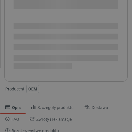
SPRAWDŹ ILOŚĆ
Dostępny
Wysyłka
24h
Dostawa
od 8,99 PLN
30 dni
na zwrot
Kolor wyświetlacza:
NIEBIESKI
ZIELONY
CZERWONY
Producent:
OEM
Opis
Szczegóły produktu
Dostawa
FAQ
Zwroty i reklamacje
Bezpieczeństwo produktu