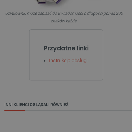
jak logowanie użytkownika i zarządzanie kontem.
Bez niezbędnych plików cookie nie można
prawidłowo korzystać ze strony internetowej.
Użytkownik może zapisać do 8 wiadomości o długości ponad 200
znaków każda.
Provider /
Nazwa
Domena
PrestaShop-[abcdef0123456789]{32}
.botland.com.pl
Przydatne linki
_lb
.botland.com.pl
Instrukcja obsługi
INNI KLIENCI OGLĄDALI RÓWNIEŻ:
Polityce prywatności Google