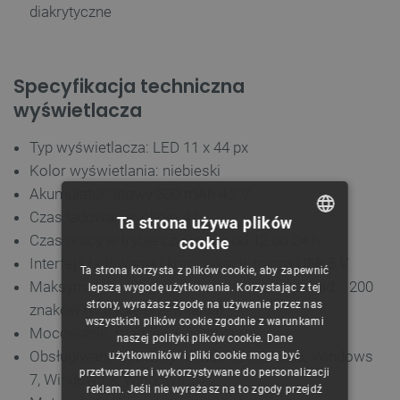
diakrytyczne
Specyfikacja techniczna
wyświetlacza
Typ wyświetlacza: LED 11 x 44 px
Kolor wyświetlania: niebieski
Akumulator: litowy 300 mAh 4,2 V
Czas ładowania: około 4 h
Ta strona używa plików
Czas pracy w trybie czuwania: od 12 do 24 h
cookie
POLISH
Interfejs ładowania i komunikacji: micro USB 5 V
Ta strona korzysta z plików cookie, aby zapewnić
CZECH
Maksymalna długość komunikatu: ponad 200
lepszą wygodę użytkowania. Korzystając z tej
strony, wyrażasz zgodę na używanie przez nas
znaków (w trybie przewijania)
ENGLISH
wszystkich plików cookie zgodnie z warunkami
Mocowanie: magnes + agrafka
naszej polityki plików cookie. Dane
GERMAN
Obsługiwane systemy: Windows XP, Vista, Windows
użytkowników i pliki cookie mogą być
przetwarzane i wykorzystywane do personalizacji
7, Windows 8, Windows 10
reklam. Jeśli nie wyrażasz na to zgody przejdź