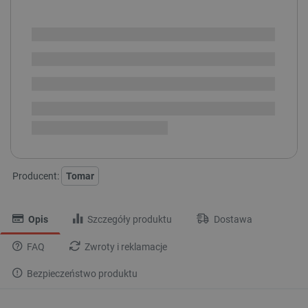
POWIADOM O DOSTĘPNOŚCI
SPRAWDŹ ILOŚĆ
Dostawa produktu
Dostępny w ciągu kilku dni
dotarła, trwa przyjęcie w
i
magazynie
Dostawa
od 8,99 PLN
30 dni
na zwrot
Producent:
Tomar
Opis
Szczegóły produktu
Dostawa
FAQ
Zwroty i reklamacje
Bezpieczeństwo produktu