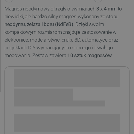
Magnes neodymowy okrągły o wymiarach
3 x 4 mm
to
niewielki, ale bardzo silny magnes wykonany ze stopu
neodymu, żelaza i boru (NdFeB)
. Dzięki swoim
kompaktowym rozmiarom znajduje zastosowanie w
elektronice, modelarstwie, druku 3D, automatyce oraz
projektach DIY wymagających mocnego i trwałego
mocowania. Zestaw zawiera
10 sztuk magnesów.
Sprawdź opcje płatności i finansowania:
+
-
DODAJ DO KOSZYKA