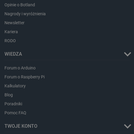
botland.com.pl
Opinie o Botland
Nagrody i wyróżnienia
Newsletter
Kariera
RODO
WIEDZA
Forum o Arduino
Forum o Raspberry Pi
Kalkulatory
Blog
Poradniki
_smvs
.botland.com.pl
Pomoc FAQ
TWOJE KONTO