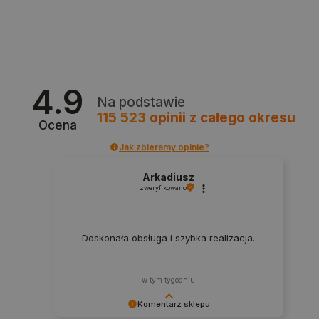
Niezbędne
Wydajność
Targetowanie
Funkcjonalność
Niezbędne pliki cookie umożliwiają korzystanie z
podstawowych funkcji strony internetowej, takich
jak logowanie użytkownika i zarządzanie kontem.
4.9
Bez niezbędnych plików cookie nie można
Na podstawie
prawidłowo korzystać ze strony internetowej.
115 523
opinii
z całego okresu
Ocena
Provider /
Nazwa
Domena
Jak zbieramy opinie?
PrestaShop-[abcdef0123456789]{32}
.botland.com.pl
Arkadiusz
zweryfikowano
_lb
.botland.com.pl
Doskonała obsługa i szybka realizacja.
w tym tygodniu
Komentarz sklepu