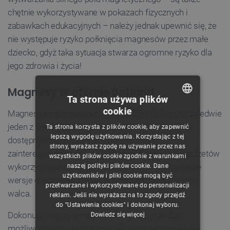
chętnie wykorzystywane w pokazach fizycznych i
zabawkach edukacyjnych – należy jednak upewnić się, że
nie występuje ryzyko połknięcia magnesów przez małe
dziecko, gdyż taka sytuacja stwarza ogromne ryzyko dla
jego zdrowia i życia!
Magnesy w ofercie Botland
Ta strona używa plików
cookie
Magnes neodymowy prostokątny 25x10x2mm to zaledwie
POLISH
jeden z ponad dwudziestu produktów z tej kategorii,
Ta strona korzysta z plików cookie, aby zapewnić
CZECH
lepszą wygodę użytkowania. Korzystając z tej
dostępnych w naszym sklepie. Dla osób
strony, wyrażasz zgodę na używanie przez nas
ENGLISH
zainteresowanych budową własnych urządzeń i gadżetów
wszystkich plików cookie zgodnie z warunkami
wykorzystujących silne magnesy trwałe, mamy także
naszej polityki plików cookie. Dane
GERMAN
użytkowników i pliki cookie mogą być
wersje o kształcie płaskiego dysku lub wydłużonego
przetwarzane i wykorzystywane do personalizacji
walca.
reklam. Jeśli nie wyrażasz na to zgody przejdź
do "Ustawienia cookies" i dokonaj wyboru.
Dokonując wyboru magnesów warto sprawdzić
Dowiedz się więcej
możliwości ich montażu – jeżeli dane zastosowanie