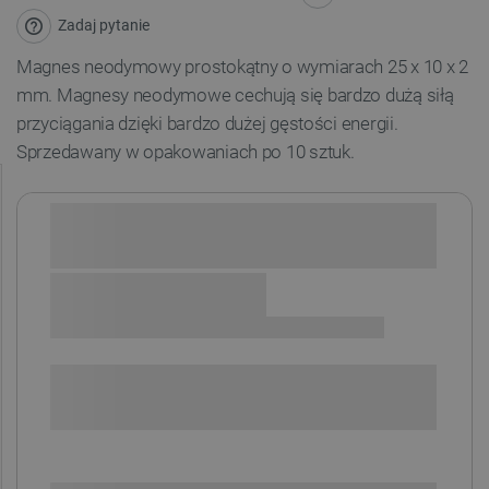
Zadaj pytanie
Magnes neodymowy prostokątny o wymiarach 25 x 10 x 2
mm. Magnesy neodymowe cechują się bardzo dużą siłą
przyciągania dzięki bardzo dużej gęstości energii.
Sprzedawany w opakowaniach po 10 sztuk.
Sprawdź opcje płatności i finansowania:
+
-
DODAJ DO KOSZYKA
SPRAWDŹ ILOŚĆ