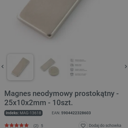
Magnes neodymowy prostokątny -
25x10x2mm - 10szt.
Indeks:
MAG-13618
EAN:
5904422328603
Dodaj do schowka
(
2
)
5