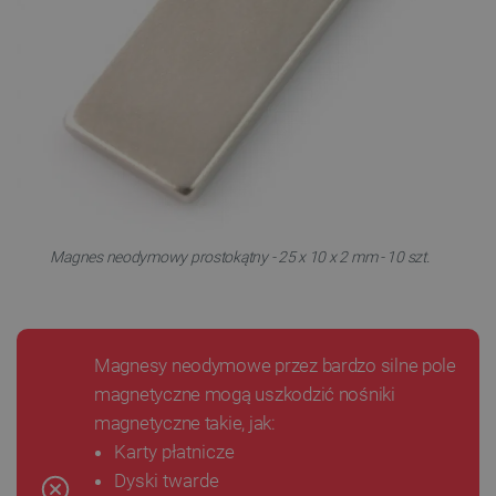
Magnes neodymowy prostokątny - 25 x 10 x 2 mm - 10 szt.
Magnesy neodymowe przez bardzo silne pole
magnetyczne mogą uszkodzić nośniki
magnetyczne takie, jak:
Karty płatnicze
Dyski twarde