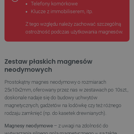
Telefony komórkowe
Klucze z immobiliserem, itp.
Z tego względu należy zachować szczególną
ostrożność podczas użytkowania magnesów.
Zestaw płaskich magnesów
neodymowych
Prostokątny magnes neodymowy o rozmiarach
25x10x2mm, oferowany przez nas w zestawach po 10szt.,
doskonale nadaje się do budowy uchwytów
magnetycznych, gadżetów na lodówkę czy też różnego
rodzaju zamknięć (np. do kasetek drewnianych).
Magnesy
neodymowe
– z uwagi na zdolność do
wytwarzania silnego pola magnetycznego – są także