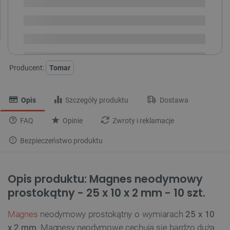
Dostępny
Wysyłka
24h
Dostawa
od 8,99 PLN
30 dni
na zwrot
Producent:
Tomar
Opis
Szczegóły produktu
Dostawa
FAQ
Opinie
Zwroty i reklamacje
Bezpieczeństwo produktu
Opis produktu: Magnes neodymowy
prostokątny - 25 x 10 x 2 mm - 10 szt.
Magnes
neodymowy prostokątny o wymiarach
25 x 10
x 2 mm
. Magnesy neodymowe cechują się bardzo dużą