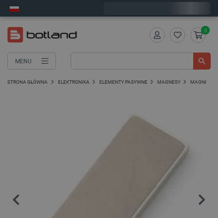
Wyślemy w poniedziałek
0
MENU
STRONA GŁÓWNA
ELEKTRONIKA
ELEMENTY PASYWNE
MAGNESY
MAGNESY 