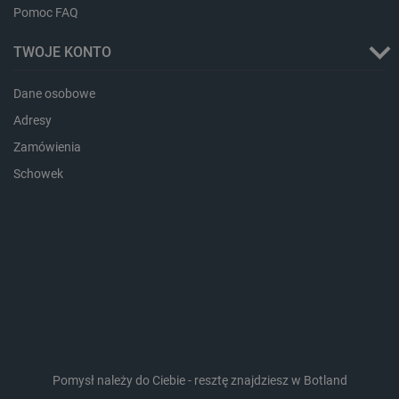
Pomoc FAQ
TWOJE KONTO
Dane osobowe
Adresy
critData
botland.com.pl
Zamówienia
Schowek
CookieScriptConsent
CookieScript
botland.com.pl
Pomysł należy do Ciebie - resztę znajdziesz w Botland