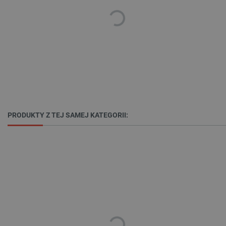
Provider /
Nazwa
Domena
PrestaShop-[abcdef0123456789]{32}
.botland.com.pl
_lb
.botland.com.pl
PRODUKTY Z TEJ SAMEJ KATEGORII:
Polityce prywatności Google
VISITOR_PRIVACY_METADATA
YouTube
.youtube.com