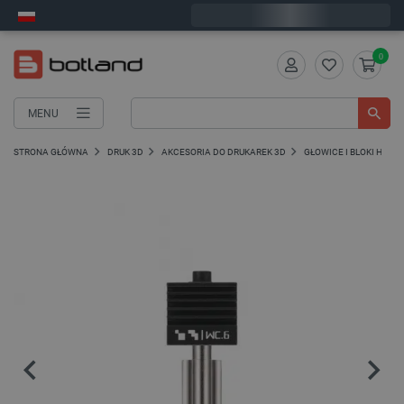
Zamów w ciągu:
7
:
29
:
22
, a wyślemy dziś!
0
MENU
STRONA GŁÓWNA
DRUK 3D
AKCESORIA DO DRUKAREK 3D
GŁOWICE I BLOKI HOTE