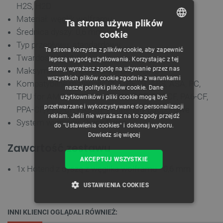
H2S, H2D
Materiał: węglik wolframu
Ta strona używa plików
Średnica dyszy: 0,6 mm
cookie
POLISH
Typ przepływu: standardowy
Ta strona korzysta z plików cookie, aby zapewnić
CZECH
Twardość: HRA 90
lepszą wygodę użytkowania. Korzystając z tej
strony, wyrażasz zgodę na używanie przez nas
Maksymalna temperatura druku: 350°C
ENGLISH
wszystkich plików cookie zgodnie z warunkami
Kompatybilne materiały: PLA, PETG, ABS, ASA, PC,
naszej polityki plików cookie. Dane
GERMAN
TPU for AMS, TPU 95A HF, PAHT-CF, PET-CF, PA6-CF,
użytkowników i pliki cookie mogą być
przetwarzane i wykorzystywane do personalizacji
PPA-CF, PPS-CF, PA6-GF i materiały podporowe
reklam. Jeśli nie wyrażasz na to zgody przejdź
System wymiany: Quick Swap
do "Ustawienia cookies" i dokonaj wyboru.
Dowiedz się więcej
Zawartość zestawu
AKCEPTUJ WSZYSTKIE
1x Hotend z dyszą z węglika wolframu - 0,6 mm
USTAWIENIA COOKIES
NIEZBĘDNE
WYDAJNOŚĆ
INNI KLIENCI OGLĄDALI RÓWNIEŻ: