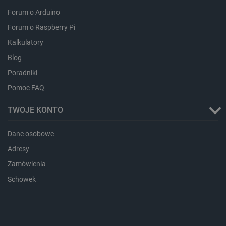
Forum o Arduino
Forum o Raspberry Pi
isListDisplay
botland.com.pl
Kalkulatory
Blog
Poradniki
Pomoc FAQ
_lb_ccc
.botland.com.pl
TWOJE KONTO
Dane osobowe
Adresy
Zamówienia
Schowek