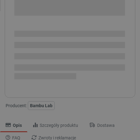
-
DODAJ DO KOSZYKA
SPRAWDŹ ILOŚĆ
Dostępny
Wysyłka
24h
Dostawa
od 8,99 PLN
30 dni
na zwrot
Hotend z węglika wolframu do drukarek Bambu Lab H2,
P2S, X2D:
0,6 MM
0,8 MM
0,4 MM
Producent:
Bambu Lab
Opis
Szczegóły produktu
Dostawa
FAQ
Zwroty i reklamacje