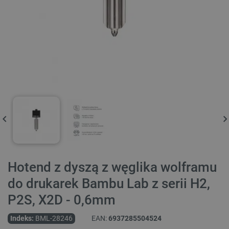
Hotend z dyszą z węglika wolframu
do drukarek Bambu Lab z serii H2,
P2S, X2D - 0,6mm
Indeks:
BML-28246
EAN:
6937285504524