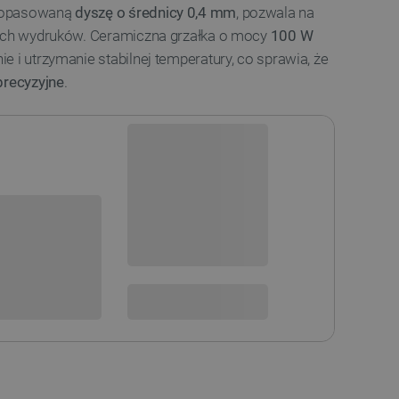
 dopasowaną
dyszę o średnicy 0,4 mm
, pozwala na
nych wydruków. Ceramiczna grzałka o mocy
100 W
e i utrzymanie stabilnej temperatury, co sprawia, że
precyzyjne
.
Dostawa zaplanowana,
dostępne będzie 149 szt.
Dostępny od ok. 2026-10-09
i
sowania:
Dostawa
od 8,99 PLN
30 dni
na zwrot
STĘPNOŚCI