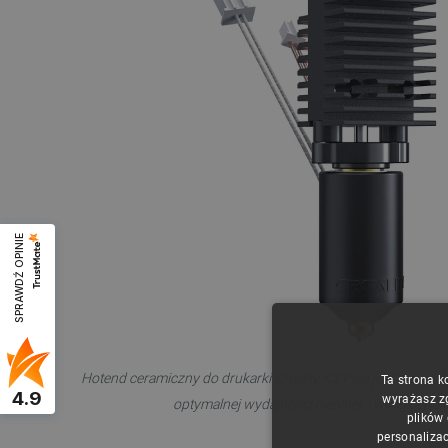
SPRAWDŹ OPINIE
Hotend ceramiczny do drukarki Creality K2 Plus jest zaproj
Ta strona k
4.9
wyrażasz z
optymalnej wydajności cieplnej i wysokiej ja
plików
personalizac