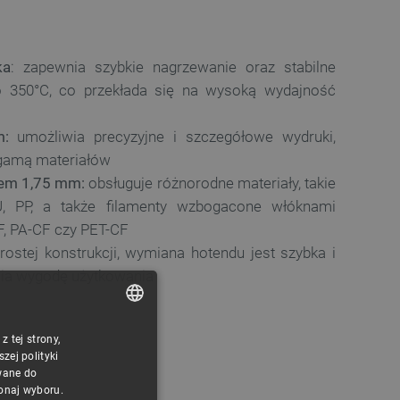
ka
: zapewnia szybkie nagrzewanie oraz stabilne
o 350°C, co przekłada się na wysoką wydajność
m:
umożliwia precyzyjne i szczegółowe wydruki,
 gamą materiałów
tem 1,75 mm:
obsługuje różnorodne materiały, takie
, PP, a także filamenty wzbogacone włóknami
F, PA-CF czy PET-CF
rostej konstrukcji, wymiana hotendu jest szybka i
ia wygodę użytkowania
 tej strony,
POLISH
ej polityki
CZECH
wane do
konaj wyboru.
ENGLISH