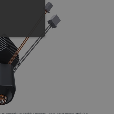
GERMAN
ONALNOŚĆ
ownika i zarządzanie kontem.
any do działania sklepu
p.
ny do celów bilansowania
ia, że żądania stron
ne do tego samego serwera