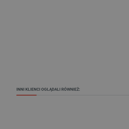
VISITOR_PRIVACY_METAD
Polityce prywa
__cf_bm
__cf_bm
PHPSESSID
INNI KLIENCI OGLĄDALI RÓWNIEŻ:
_smvs