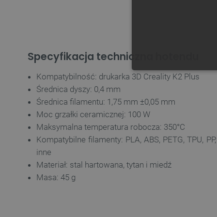
Specyfikacja techniczna hotendu
NIE
Kompatybilność: drukarka 3D Creality K2 Plus
Średnica dyszy: 0,4 mm
Średnica filamentu: 1,75 mm ±0,05 mm
Moc grzałki ceramicznej: 100 W
Maksymalna temperatura robocza: 350°C
Kompatybilne filamenty: PLA, ABS, PETG, TPU, PP,
Niezbędne pliki cookie umożl
Bez niezbędnych plików cooki
inne
Materiał: stal hartowana, tytan i miedź
Nazwa
Masa: 45 g
PrestaShop-[abcdef0123456
_lb