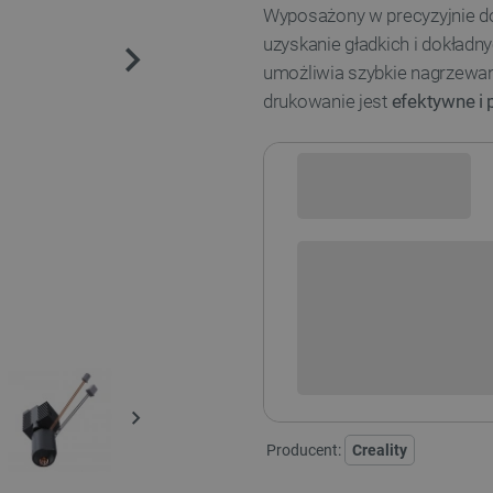
Wyposażony w precyzyjnie
uzyskanie gładkich i dokład
umożliwia szybkie nagrzewani
drukowanie jest
efektywne i 
Sprawdź opcje płatności i finan
POWIADOM O DO
Producent:
Creality