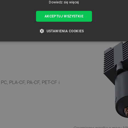
Dowiedz się więcej
AKCEPTUJ WSZYSTKIE
USTAWIENIA COOKIES
ZBĘDNE
WYDAJNOŚĆ
TARGETOWANIE
FUNKCJ
Niezbędne
Wydajność
Targetowanie
Funkcjonalność
 PC, PLA-CF, PA-CF, PET-CF i
iwiają korzystanie z podstawowych funkcji strony internetowej, takich jak logowanie użytk
e nie można prawidłowo korzystać ze strony internetowej.
Provider /
Okres
Opis
Domena
przechowywania
789]{32}
.botland.com.pl
Sesja
Ten plik cookie jest wymag
opartego o silnik PrestaSho
.botland.com.pl
Sesja
Ten plik cookie jest używa
obciążenia w celu zapewnien
internetowych są skierowa