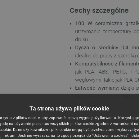
Cechy szczególne
100 W ceramiczna grzał
utrzymanie temperatury d
druku
Dysza o średnicy 0,4 m
idealne do pracy z szeroką
Kompatybilność z filamen
jak PLA, ABS, PETG, TPU
węglowymi, takie jak PLA-C
Łatwość wymiany:
dzięki p
bezproblemowa, co zapewn
Ta strona używa plików cookie
ektowany z myślą o zapewnieniu
orzysta z plików cookie, aby zapewnić lepszą wygodę użytkowania. Korzystając z
godę na używanie przez nas wszystkich plików cookie zgodnie z warunkami nasz
kości wydruków.
 cookie. Dane użytkowników i pliki cookie mogą być przetwarzane i wykorzysty
ji reklam. Jeśli nie wyrażasz na to zgody przejdź do "Ustawienia cookies" i do