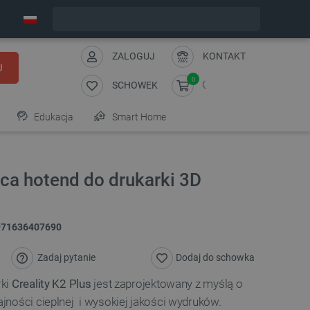
Wyślemy w poniedziałek
ZALOGUJ
KONTAKT
J
0
SCHOWEK
Edukacja
Smart Home
ca hotend do drukarki 3D
971636407690
Zadaj pytanie
Dodaj do schowka
ki
Creality K2 Plus
jest zaprojektowany z myślą o
ności cieplnej i wysokiej jakości wydruków.