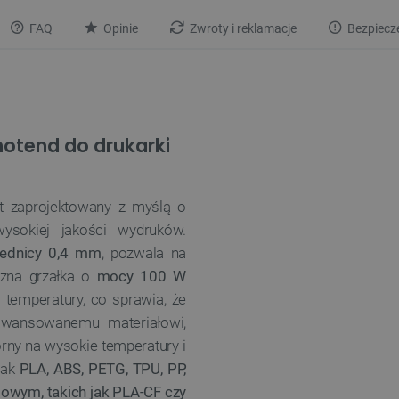
FAQ
Opinie
Zwroty i reklamacje
Bezpiecz
hotend do drukarki
t zaprojektowany z myślą o
ysokiej jakości wydruków.
rednicy 0,4 mm
, pozwala na
zna grzałka o
mocy 100 W
 temperatury, co sprawia, że
aawansowanemu materiałowi,
orny na wysokie temperatury i
 jak
PLA, ABS, PETG, TPU, PP,
owym, takich jak PLA-CF czy