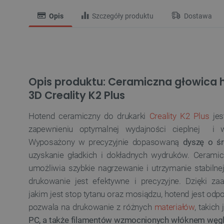
Opis
Szczegóły produktu
Dostawa
Opis produktu: Ceramiczna głowica 
3D Creality K2 Plus
Hotend ceramiczny do drukarki
Creality K2 Plus
jes
zapewnieniu optymalnej wydajności cieplnej i w
Wyposażony w precyzyjnie dopasowaną
dyszę o ś
uzyskanie gładkich i dokładnych wydruków. Ceramic
umożliwia szybkie nagrzewanie i utrzymanie stabilnej
drukowanie jest efektywne i precyzyjne. Dzięki z
jakim jest stop tytanu oraz mosiądzu, hotend jest odp
pozwala na drukowanie z różnych
materiałów
, takich
PC, a także filamentów wzmocnionych włóknem węgl