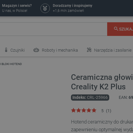
Magazyn i serwis?
Doradzamy i inspirujemy
U nas, w Polsce!
+1,6 mln zamówień
SZUKA
Czujniki
Roboty i mechanika
Narzędzia i zasilanie
I BLOKI HOTEND
Ceramiczna głowi
Creality K2 Plus
Indeks:
CRL-25966
EAN:
6
5
(
1
)
Hotend ceramiczny do drukar
zapewnieniu optymalnej wydaj