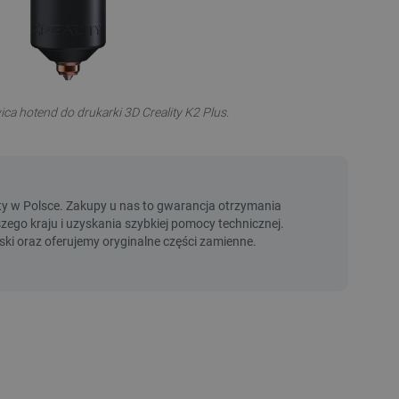
ca hotend do drukarki 3D Creality K2 Plus.