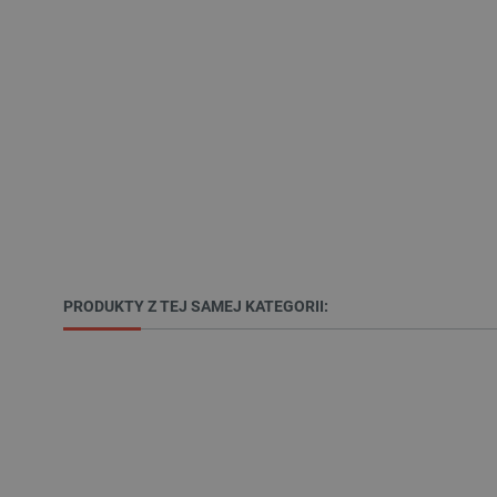
LaSID
__cf_bm
isListDisplay
_lb_ccc
critData
PRODUKTY Z TEJ SAMEJ KATEGORII:
CookieScriptConsent
LaVisitorId_Ym90bGFuZC5