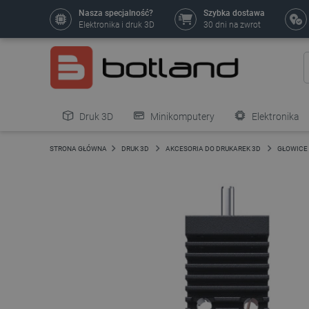
Nasza specjalność?
Szybka dostawa
Elektronika i druk 3D
30 dni na zwrot
Druk 3D
Minikomputery
Elektronika
Pozostałe
STRONA GŁÓWNA
DRUK 3D
AKCESORIA DO DRUKAREK 3D
GŁOWICE 