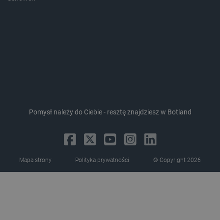
critData
botland.com.pl
Pomysł należy do Ciebie - resztę znajdziesz w Botland
CookieScriptConsent
CookieScript
botland.com.pl
Mapa strony
Polityka prywatności
© Copyright 2026