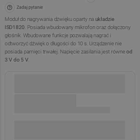
Zadaj pytanie
Moduł do nagrywania dźwięku oparty na
układzie
ISD1820
. Posiada wbudowany mikrofon oraz dołączony
głośnik. Wbudowane funkcje pozwalają nagrać i
odtworzyć dźwięk o długości do 10 s. Urządzenie nie
posiada pamięci trwałej. Napięcie zasilania jest równe
od
3 V do 5 V
.
Sprawdź opcje płatności i finansowania:
+
-
DODAJ DO KOSZYKA