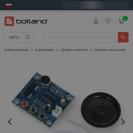
Wyślemy w poniedziałek
0
MENU
STRONA GŁÓWNA
ELEKTRONIKA
DŹWIĘK I AKUSTYKA
GŁOŚNIKI ANALOGOWE