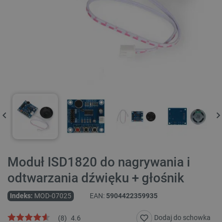
Moduł ISD1820 do nagrywania i
odtwarzania dźwięku + głośnik
Indeks:
MOD-07025
EAN:
5904422359935
Dodaj do schowka
(
8
)
4.6