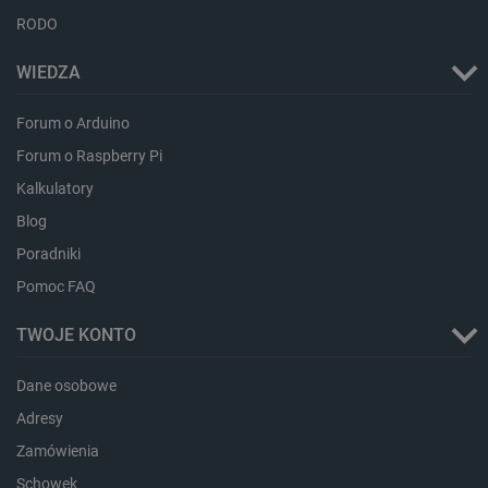
RODO
WIEDZA
Forum o Arduino
isListDisplay
botland.com.pl
Forum o Raspberry Pi
Kalkulatory
Blog
Poradniki
_lb_ccc
.botland.com.pl
Pomoc FAQ
TWOJE KONTO
Dane osobowe
Adresy
Zamówienia
Schowek