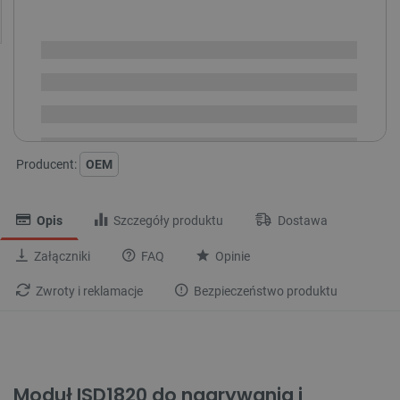
SPRAWDŹ ILOŚĆ
Dostępny
Wysyłka
24h
Dostawa
od 8,99 PLN
30 dni
na zwrot
Producent:
OEM
Opis
Szczegóły produktu
Dostawa
Załączniki
FAQ
Opinie
Zwroty i reklamacje
Bezpieczeństwo produktu
Moduł ISD1820 do nagrywania i