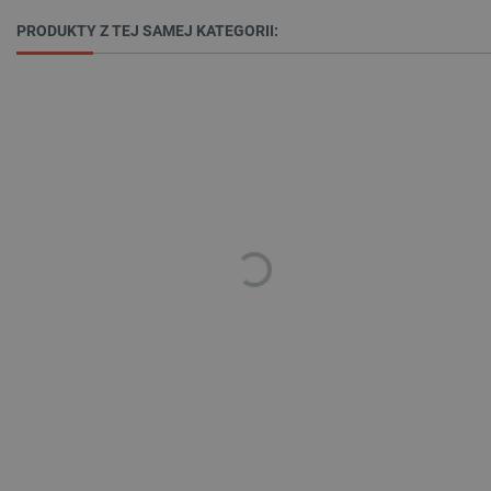
PRODUKTY Z TEJ SAMEJ KATEGORII:
_lb
.botland.com.pl
Polityce prywatności Google
VISITOR_PRIVACY_METADATA
YouTube
.youtube.com