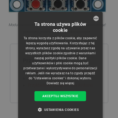
Ta strona używa plików
Moduł może działać jako samodzielne urządzenie lub może być
cookie
sterowany przez zewnętrzny mikrokontroler.
POLISH
Ta strona korzysta z plików cookie, aby zapewnić
CZECH
lepszą wygodę użytkowania. Korzystając z tej
strony, wyrażasz zgodę na używanie przez nas
ENGLISH
wszystkich plików cookie zgodnie z warunkami
naszej polityki plików cookie. Dane
Przydatne linki
GERMAN
użytkowników i pliki cookie mogą być
przetwarzane i wykorzystywane do personalizacji
Dokumentacja techniczna ISD1820
reklam. Jeśli nie wyrażasz na to zgody przejdź
Schemat modułu
do "Ustawienia cookies" i dokonaj wyboru.
Dowiedz się więcej
Przykładowy program dla Arduino
AKCEPTUJ WSZYSTKIE
USTAWIENIA COOKIES