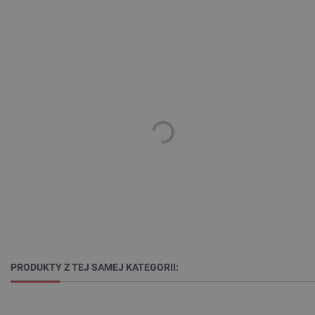
_lb
.botland.com.pl
Polityce prywatności Google
VISITOR_PRIVACY_METADATA
YouTube
.youtube.com
PRODUKTY Z TEJ SAMEJ KATEGORII: