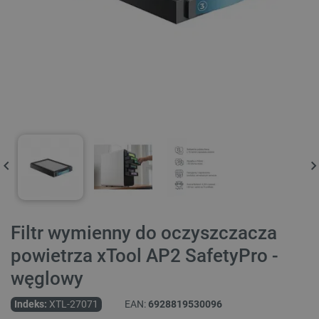
Filtr wymienny do oczyszczacza
powietrza xTool AP2 SafetyPro -
węglowy
Indeks:
XTL-27071
EAN:
6928819530096