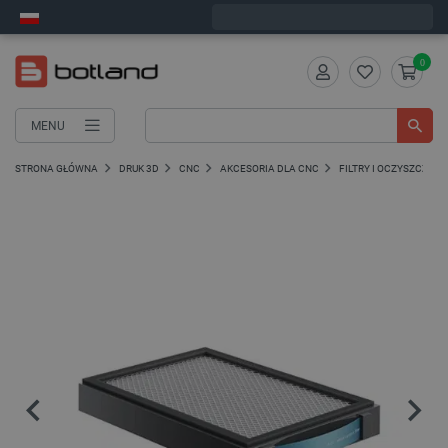
Zamów w ciągu:
5
:
13
:
12
, a wyślemy dziś!
0
MENU
STRONA GŁÓWNA
DRUK 3D
CNC
AKCESORIA DLA CNC
FILTRY I OCZYSZCZAC