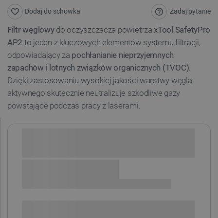
Zadaj pytanie
Dodaj do schowka
Filtr węglowy
do oczyszczacza powietrza
xTool SafetyPro
AP2
to jeden z kluczowych elementów systemu filtracji,
odpowiadający za
pochłanianie nieprzyjemnych
zapachów i lotnych związków organicznych (TVOC)
.
Dzięki zastosowaniu wysokiej jakości warstwy węgla
aktywnego skutecznie neutralizuje szkodliwe gazy
powstające podczas pracy z laserami.
Sprawdź opcje płatności i finansowania:
+
-
DODAJ DO KOSZYKA