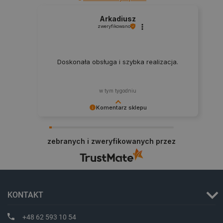
Arkadiusz
zweryfikowano
Doskonała obsługa i szybka realizacja.
PHPSESSID
PHP.net
botland.com.pl
w tym tygodniu
Komentarz sklepu
Zadowolenie klienta to dla nas najlepsza
nagroda. Dziękujemy i zapraszamy na kolejne
zebranych i zweryfikowanych przez
zakupy.
KONTAKT
+48 62 593 10 54