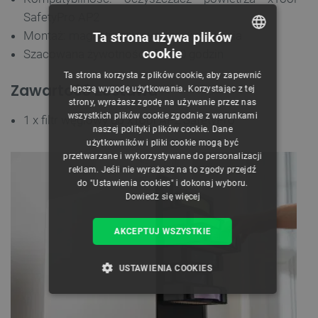
SafetyPro AP2
Montaż: magnetyczny system wysuwania
Ta strona używa plików
cookie
Szacowana żywotność: do 600 godzin
POLISH
Ta strona korzysta z plików cookie, aby zapewnić
CZECH
Zawartość zestawu
lepszą wygodę użytkowania. Korzystając z tej
strony, wyrażasz zgodę na używanie przez nas
ENGLISH
wszystkich plików cookie zgodnie z warunkami
1 x filtr węglowy do xTool AP2 SafetyPro
naszej polityki plików cookie. Dane
GERMAN
użytkowników i pliki cookie mogą być
przetwarzane i wykorzystywane do personalizacji
reklam. Jeśli nie wyrażasz na to zgody przejdź
do "Ustawienia cookies" i dokonaj wyboru.
Dowiedz się więcej
AKCEPTUJ WSZYSTKIE
USTAWIENIA COOKIES
NIEZBĘDNE
WYDAJNOŚĆ