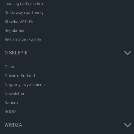
Leasing i raty dla firm
Dostawcy i partnerzy
Stawka VAT 0%
isListDisplay
botland.com.pl
Regulamin
Reklamacje i zwroty
O SKLEPIE
_lb_ccc
.botland.com.pl
O nas
Opinie o Botland
Nagrody i wyróżnienia
Newsletter
Kariera
RODO
WIEDZA