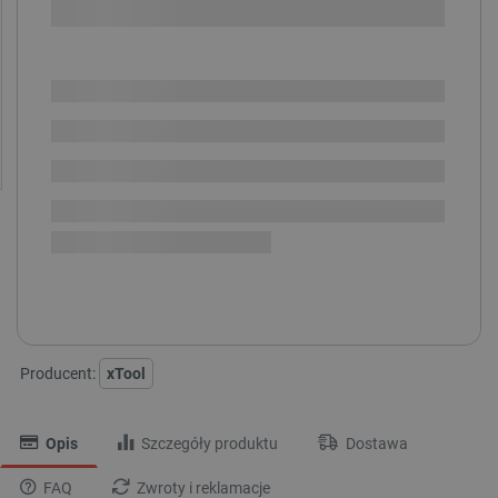
SPRAWDŹ ILOŚĆ
Dostępny
Wysyłka
24h
Dostawa
od 8,99 PLN
30 dni
na zwrot
xTool SafetyPro AP2 - filtr:
WSTĘPNY
ŚREDNI
WĘGLOWY
Z SIATECZKI WĘGLOWEJ
WYSOKIEJ WYDAJNOŚCI
Producent:
xTool
Opis
Szczegóły produktu
Dostawa
FAQ
Zwroty i reklamacje