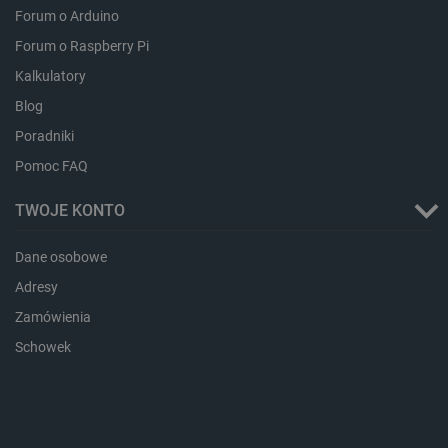
critData
botland.com.pl
Forum o Arduino
Forum o Raspberry Pi
Kalkulatory
Blog
Poradniki
Pomoc FAQ
TWOJE KONTO
CookieScriptConsent
CookieScript
Dane osobowe
botland.com.pl
Adresy
Zamówienia
Schowek