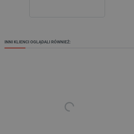
_lb_ccc
.botland.com.pl
INNI KLIENCI OGLĄDALI RÓWNIEŻ:
critData
botland.com.pl