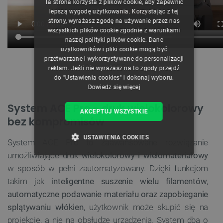
Ta strona korzysta z plików cookie, aby zapewnić
CZECH
lepszą wygodę użytkowania. Korzystając z tej
strony, wyrażasz zgodę na używanie przez nas
ENGLISH
wszystkich plików cookie zgodnie z warunkami
naszej polityki plików cookie. Dane
GERMAN
użytkowników i pliki cookie mogą być
przetwarzane i wykorzystywane do personalizacji
System ACE Pro.
reklam. Jeśli nie wyrażasz na to zgody przejdź
do "Ustawienia cookies" i dokonaj wyboru.
Dowiedz się więcej
System ACE Pro - druk wielokolorowy
AKCEPTUJ WSZYSTKIE
bez kompromisów
USTAWIENIA COOKIES
System ACE Pro to zaawansowane rozwiązanie
umożliwiające druk
wielokolorowy i wielomateriałowy
NIEZBĘDNE
WYDAJNOŚĆ
w sposób w pełni zautomatyzowany. Dzięki funkcjom
takim jak
inteligentne suszenie wielu filamentów
,
TARGETOWANIE
automatyczne podawanie materiału oraz zapobieganie
splątywaniu włókien
, użytkownik może skupić się na
FUNKCJONALNOŚĆ
projekcie, a nie na obsłudze urządzenia. System dba o