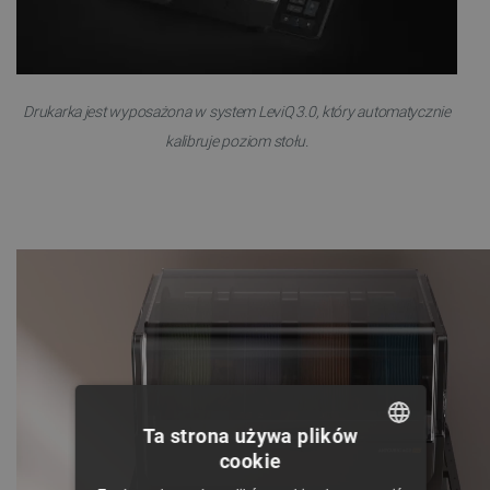
Drukarka jest wyposażona w system LeviQ 3.0, który automatycznie
kalibruje poziom stołu.
Ta strona używa plików
cookie
POLISH