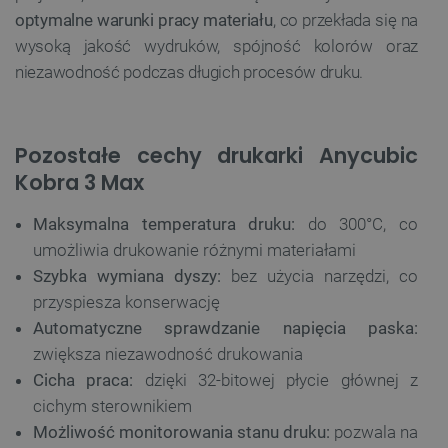
optymalne warunki pracy materiału
, co przekłada się na
wysoką jakość wydruków, spójność kolorów oraz
Niezbędne
Wydajność
Targetowanie
niezawodność podczas długich procesów druku.
Funkcjonalność
Niezbędne pliki cookie umożliwiają korzystanie z
podstawowych funkcji strony internetowej, takich
Pozostałe cechy drukarki Anycubic
jak logowanie użytkownika i zarządzanie kontem.
Bez niezbędnych plików cookie nie można
Kobra 3 Max
prawidłowo korzystać ze strony internetowej.
Provider /
Maksymalna temperatura druku:
do 300°C, co
Nazwa
Domena
umożliwia drukowanie różnymi materiałami
PrestaShop-[abcdef0123456789]{32}
.botland.com.pl
Szybka wymiana dyszy:
bez użycia narzędzi, co
przyspiesza konserwację
Automatyczne sprawdzanie napięcia paska:
_lb
.botland.com.pl
zwiększa niezawodność drukowania
Cicha praca:
dzięki 32-bitowej płycie głównej z
cichym sterownikiem
Możliwość monitorowania stanu druku:
pozwala na