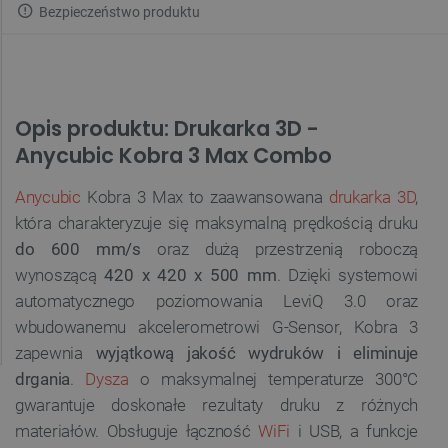
Bezpieczeństwo produktu
Opis produktu: Drukarka 3D -
Anycubic Kobra 3 Max Combo
Anycubic
Kobra 3 Max to zaawansowana
drukarka 3D
,
która charakteryzuje się maksymalną prędkością druku
do 600 mm/s
oraz dużą przestrzenią roboczą
wynoszącą
420 x 420 x 500 mm
. Dzięki systemowi
automatycznego poziomowania LeviQ 3.0 oraz
wbudowanemu akcelerometrowi G-Sensor, Kobra 3
zapewnia
wyjątkową jakość wydruków i eliminuje
drgania
.
Dysza
o maksymalnej temperaturze 300°C
gwarantuje doskonałe rezultaty druku z różnych
materiałów. Obsługuje łączność
WiFi
i USB, a funkcje