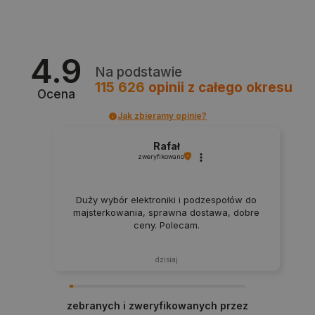
critCartData
botland.com.pl
4.9
Na podstawie
115 626
opinii
z całego okresu
Ocena
Jak zbieramy opinie?
Rafał
critAccountId
botland.com.pl
zweryfikowano
Duży wybór elektroniki i podzespołów do
majsterkowania, sprawna dostawa, dobre
ceny. Polecam.
dzisiaj
zebranych i zweryfikowanych przez