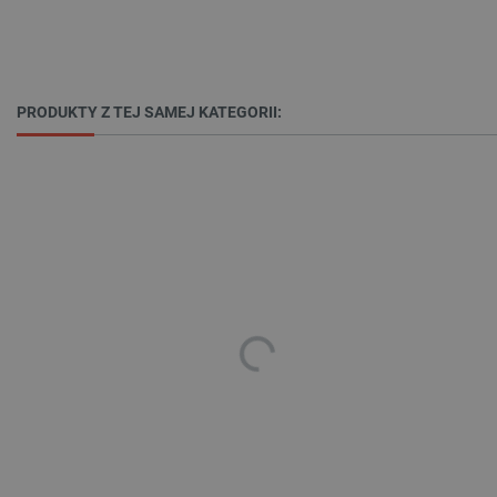
PRODUKTY Z TEJ SAMEJ KATEGORII:
CookieScriptConsent
CookieScript
botland.com.pl
LaVisitorId_Ym90bGFuZC5sYWRlc2suY29tLw
.botland.com.pl