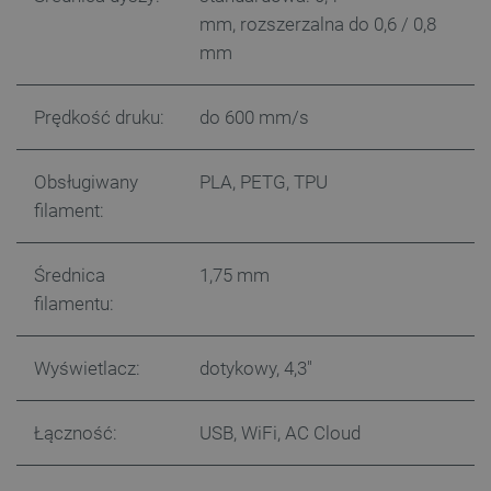
mm, rozszerzalna do 0,6 / 0,8
PHPSESSID
PHP.net
mm
botland.com.pl
Prędkość druku:
do 600 mm/s
Obsługiwany
PLA, PETG, TPU
filament:
Średnica
1,75 mm
filamentu:
Wyświetlacz:
dotykowy, 4,3"
Łączność:
USB, WiFi, AC Cloud
_smvs
.botland.com.pl