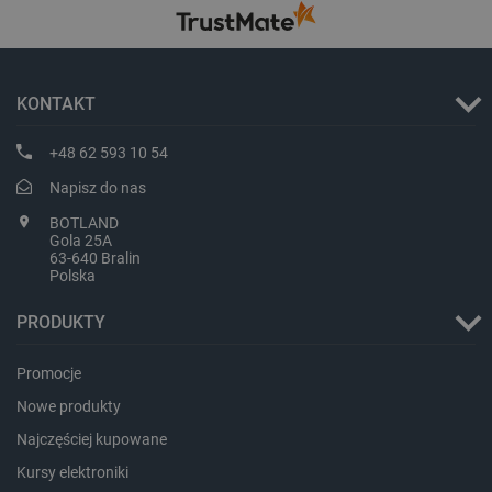
Storage declaration
Storage
Nazwa
Opis
type
KONTAKT
_uetvid_exp
Pamięć
lokalna
+48 62 593 10 54
dlapi_ucp
Pamięć
Napisz do nas
lokalna
_cltk
Pamięć
BOTLAND
sesji
Gola 25A
63-640 Bralin
smforms
Pamięć
Polska
lokalna
_smvc
Pamięć
PRODUKTY
lokalna
lbx_ac_easystorage
Pamięć
Promocje
sesji
Nowe produkty
dlapi_consent
Pamięć
lokalna
Najczęściej kupowane
_uetvid
Pamięć
lokalna
Kursy elektroniki