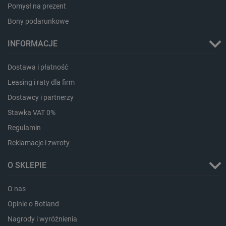
_smsps
Pamięć
Pomysł na prezent
lokalna
Bony podarunkowe
lastExternalReferrer
Pamięć
lokalna
INFORMACJE
ea_lu_ts
Pamięć
lokalna
Dostawa i płatność
ea_gu_ts
Pamięć
lokalna
Leasing i raty dla firm
_gcl_ls
Pamięć
Dostawcy i partnerzy
lokalna
Stawka VAT 0%
_smps
Pamięć
lokalna
Regulamin
luigis.env.v2.159265-
Pamięć
182023
sesji
Reklamacje i zwroty
_uetsid_exp
Pamięć
lokalna
O SKLEPIE
_uetsid
Pamięć
lokalna
O nas
_smsp-r-65208
Pamięć
Opinie o Botland
lokalna
Nagrody i wyróżnienia
cartSkuToUrl
Pamięć