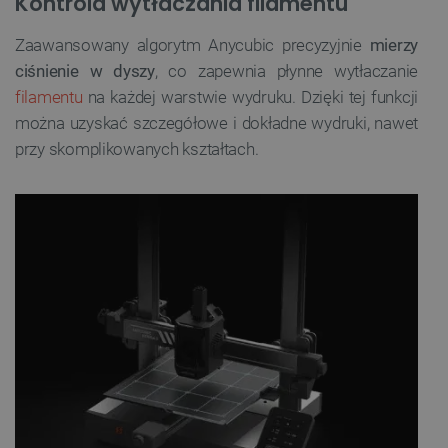
Kontrola wytłaczania filamentu
Zaawansowany algorytm Anycubic precyzyjnie
mierzy
ciśnienie w dyszy
, co zapewnia płynne wytłaczanie
filamentu
na każdej warstwie wydruku. Dzięki tej funkcji
można uzyskać szczegółowe i dokładne wydruki, nawet
przy skomplikowanych kształtach.