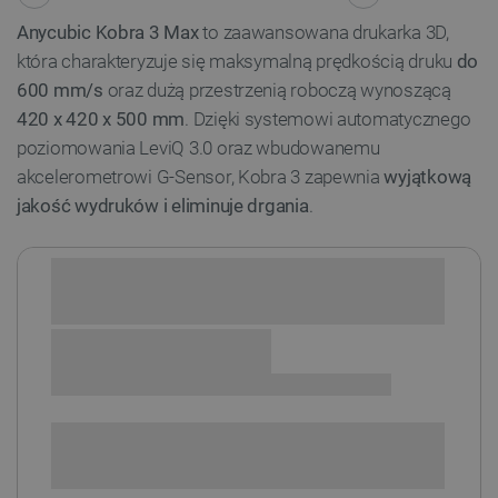
Anycubic Kobra 3 Max
to zaawansowana drukarka 3D,
która charakteryzuje się maksymalną prędkością druku
do
600 mm/s
oraz dużą przestrzenią roboczą wynoszącą
420 x 420 x 500 mm
. Dzięki systemowi automatycznego
poziomowania LeviQ 3.0 oraz wbudowanemu
akcelerometrowi G-Sensor, Kobra 3 zapewnia
wyjątkową
jakość wydruków i eliminuje drgania
.
Sprawdź opcje płatności i finansowania:
+
-
DODAJ DO KOSZYKA