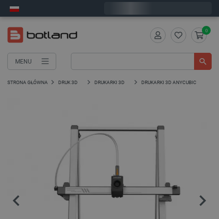
Wyślemy we wtorek
0
MENU
STRONA GŁÓWNA
DRUK 3D
DRUKARKI 3D
DRUKARKI 3D ANYCUBIC