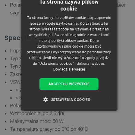
Ta strona używa plików
Polaryzacja pionowa:
zapewnia stabilny odbiór
cookie
POLISH
sygnału w profesjonalnych warunkach
Ta strona korzysta z plików cookie, aby zapewnić
CZECH
lepszą wygodę użytkowania. Korzystając z tej
strony, wyrażasz zgodę na używanie przez nas
ENGLISH
wszystkich plików cookie zgodnie z warunkami
Specyfikacja techniczna
naszej polityki plików cookie. Dane
GERMAN
użytkowników i pliki cookie mogą być
Impedancja: 50 ohm
przetwarzane i wykorzystywane do personalizacji
Typ złącza: SMA męski
reklam. Jeśli nie wyrażasz na to zgody przejdź
do "Ustawienia cookies" i dokonaj wyboru.
Typ anteny: przegubowa (rubber duck)
Dowiedz się więcej
Zakres częstotliwości: 400-950 MHz
VSWR:
AKCEPTUJ WSZYSTKIE
< 2 (dla 450 MHz i 850 MHz)
< 3,5 (dla zakresu od 400 MHz do 900 MHz)
USTAWIENIA COOKIES
Polaryzacja: pionowa
Wzmocnienie: do 3,5 dBi
NIEZBĘDNE
WYDAJNOŚĆ
Maksymalna moc: 50 W
TARGETOWANIE
Temperatura pracy: od 0°C do 40°C