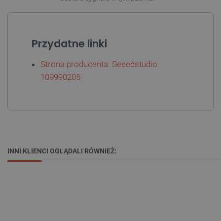
Przydatne linki
Strona producenta: Seeedstudio
109990205
Polityce prywatności Google
VISITOR_PRIVACY_METADATA
YouTube
.youtube.com
INNI KLIENCI OGLĄDALI RÓWNIEŻ: