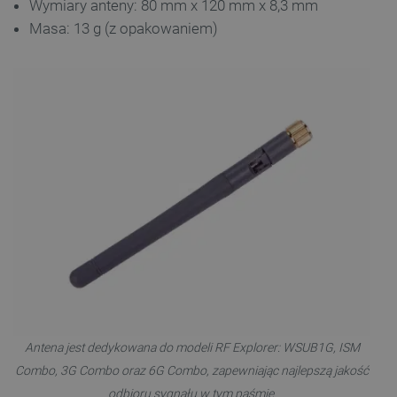
Wymiary anteny: 80 mm x 120 mm x 8,3 mm
FUNKCJONALNOŚĆ
Masa: 13 g (z opakowaniem)
Niezbędne
Wydajność
Targetowanie
Funkcjonalność
Niezbędne pliki cookie umożliwiają korzystanie z
podstawowych funkcji strony internetowej, takich
jak logowanie użytkownika i zarządzanie kontem.
Bez niezbędnych plików cookie nie można
prawidłowo korzystać ze strony internetowej.
Provider /
Nazwa
Domena
PrestaShop-[abcdef0123456789]{32}
.botland.com.pl
Antena jest dedykowana do modeli RF Explorer: WSUB1G, ISM
_lb
.botland.com.pl
Combo, 3G Combo oraz 6G Combo, zapewniając najlepszą jakość
odbioru sygnału w tym paśmie.