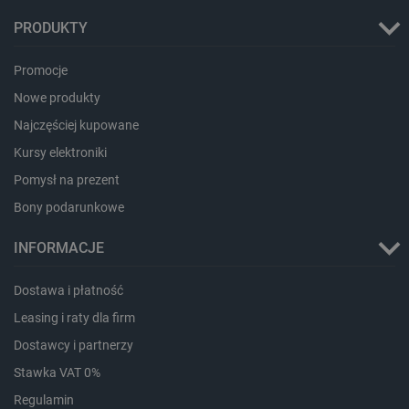
PRODUKTY
isListDisplay
botland.com.pl
Promocje
Nowe produkty
Najczęściej kupowane
_lb_ccc
.botland.com.pl
Kursy elektroniki
Pomysł na prezent
Bony podarunkowe
INFORMACJE
Dostawa i płatność
Leasing i raty dla firm
Dostawcy i partnerzy
Stawka VAT 0%
critData
botland.com.pl
Regulamin