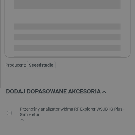
SPRAWDŹ ILOŚĆ
Dostępny
Wysyłka
24h
Dostawa
od 8,99 PLN
30 dni
na zwrot
Producent:
Seeedstudio
DODAJ DOPASOWANE AKCESORIA
Przenośny analizator widma RF Explorer WSUB1G Plus -
Slim + etui