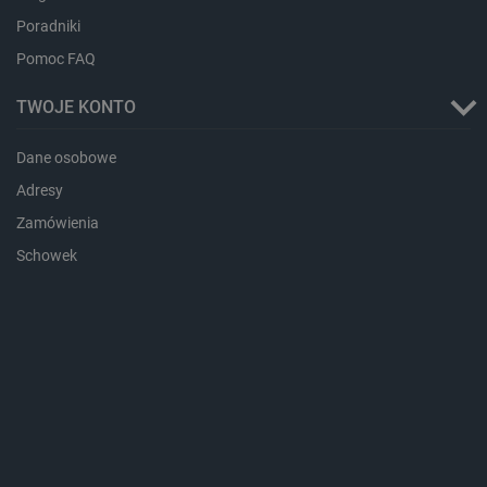
Poradniki
Pomoc FAQ
critCartData
botland.com.pl
TWOJE KONTO
Dane osobowe
Adresy
Zamówienia
Schowek
critAccountId
botland.com.pl