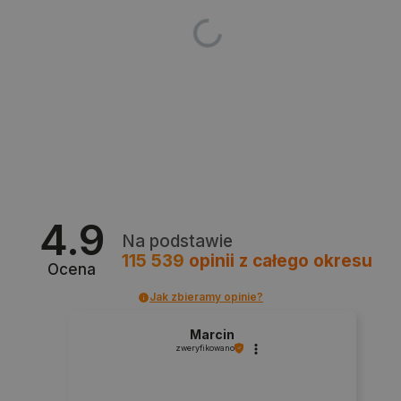
PHPSESSID
PHP.net
botland.com.pl
4.9
Na podstawie
115 539
opinii
z całego okresu
Ocena
Jak zbieramy opinie?
Marcin
zweryfikowano