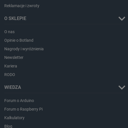
Reklamacje i zwroty
O SKLEPIE
O nas
Opinie o Botland
Nagrody i wyróżnienia
Newsletter
CookieScriptConsent
CookieScript
botland.com.pl
Kariera
RODO
WIEDZA
Forum o Arduino
Forum o Raspberry Pi
Kalkulatory
Blog
LaVisitorId_Ym90bGFuZC5sYWRlc2suY29tLw
.botland.com.pl