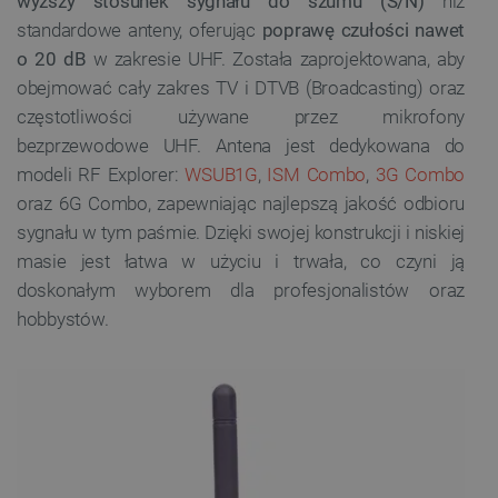
wyższy stosunek sygnału do szumu (S/N)
niż
standardowe anteny, oferując
poprawę czułości nawet
o 20 dB
w zakresie UHF. Została zaprojektowana, aby
obejmować cały zakres TV i DTVB (Broadcasting) oraz
częstotliwości używane przez mikrofony
bezprzewodowe UHF. Antena jest dedykowana do
modeli RF Explorer:
WSUB1G
,
ISM Combo
,
3G Combo
oraz 6G Combo, zapewniając najlepszą jakość odbioru
sygnału w tym paśmie. Dzięki swojej konstrukcji i niskiej
masie jest łatwa w użyciu i trwała, co czyni ją
doskonałym wyborem dla profesjonalistów oraz
hobbystów.