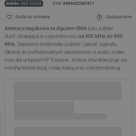
Indeks:
SEE-26245
EAN:
5904422387471
Zadaj pytanie
Dodaj do schowka
Antena przegubowa ze złączem SMA
typu „rubber
duck” działająca w częstotliwości
od 400 MHz do 900
MHz
. Zapewnia doskonałą czułość i jakość sygnału,
idealna do profesjonalnych zastosowań w audio, wideo
oraz dla urządzeń RF Explorer. Antena charakteryzuje się
solidną konstrukcją, niską masą oraz wytrzymałością
Sprawdź opcje płatności i finansowania:
+
-
DODAJ DO KOSZYKA