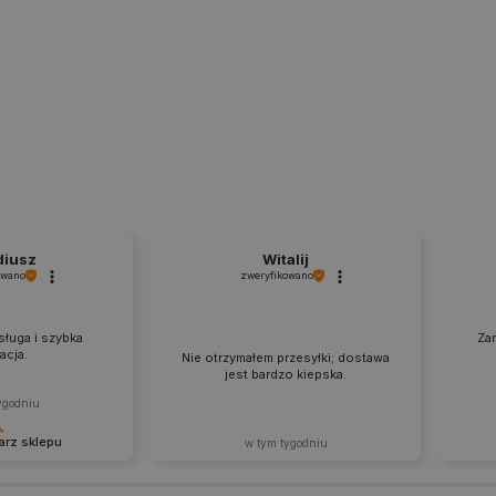
.botland.com.pl
1 rok
Ten plik cookie jest używa
użytkownika na korzystanie 
internetowej, zapewniając
prawnymi w celu uzyskania 
plików cookie.
botland.com.pl
9 minut 46
Ten plik cookie jest używa
sekund
krytycznych danych użytkow
wydajności i funkcjonalnośc
zapewniając bardziej sper
użytkownika.
CookieScript
2 miesiące 4
Ten plik cookie jest używan
botland.com.pl
tygodnie
Script.com do zapamiętywan
zgody użytkownika na pliki 
diusz
Witalij
aby baner cookie Cookie-Sc
owano
zweryfikowano
sYWRlc2suY29tLw
.botland.com.pl
Sesja
Ten plik cookie służy do r
odwiedzającej.
ługa i szybka
Za
botland.com.pl
9 minut 53
Ten plik cookie służy do za
zacja.
Nie otrzymałem przesyłki; dostawa
sekundy
koszyka nie uległa zmianie,
po różnych stronach sklepu
jest bardzo kiepska.
wraca później.
ygodniu
botland.com.pl
9 minut 45
Ten plik cookie jest używa
sekund
identyfikatora konta aktual
rz sklepu
w tym tygodniu
internetowej. Odgrywa kluc
podstawowych funkcji zwią
a to dla nas
Dzięk
użytkowników i zarządzani