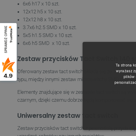
6x6 h17 x 10 szt.
12x12 h5 x 10 szt.
12x12 h8 x 10 szt.
3.7x6 h2.5 SMD x 10 szt.
SPRAWDŹ OPINIE
5x5 h1.5 SMD x 10 szt.
6x6 h5 SMD x 10 szt.
Zestaw przycisków Tact Switch 140 s
Ta strona k
Oferowany zestaw tact switch składa się ze 140 eleme
wyrażasz z
4.9
plików
typu, między innymi zestaw microswitchy SMD przezna
personalizac
Elementy znajdujące się w zestawie tact switch są wy
czarnym, dzięki czemu dobrze będą komponować się z
Uniwersalny zestaw tact switch
Zestaw przycisków tact switch z pewnością przyda si
NIE