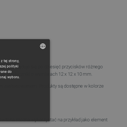
 tej strony,
POLISH
lecie znajduje się po dziesięć przycisków różnego
ej polityki
CZECH
wane do
e przełączniki o wymiarach 12 x 12 x 10 mm.
konaj wyboru.
ENGLISH
nym zastosowaniem. Produkty są dostępne w kolorze
GERMAN
switche można wykorzystać na przykład jako element
ONALNOŚĆ