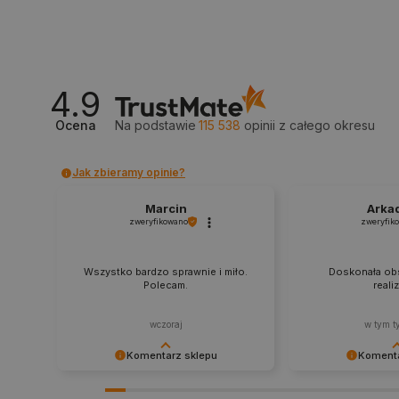
_lb_ccc
4.9
critData
Ocena
Na podstawie
115 538
opinii
z całego okresu
Jak zbieramy opinie?
CookieScriptConsent
Marcin
Arka
zweryfikowano
zweryfik
LaVisitorId_Ym90bGFuZC5
Wszystko bardzo sprawnie i miło.
Doskonała obs
critCartData
Polecam.
reali
wczoraj
w tym t
critAccountId
Komentarz sklepu
Komenta
Dziękujemy za najwyższą ocenę.
Zadowolenie klient