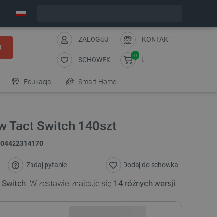
Wyślemy w poniedziałek
ZALOGUJ
KONTAKT
J
0
SCHOWEK
Edukacja
Smart Home
w Tact Switch 140szt
904422314170
Zadaj pytanie
Dodaj do schowka
 Switch
. W zestawie znajduje się
14 różnych wersji
.