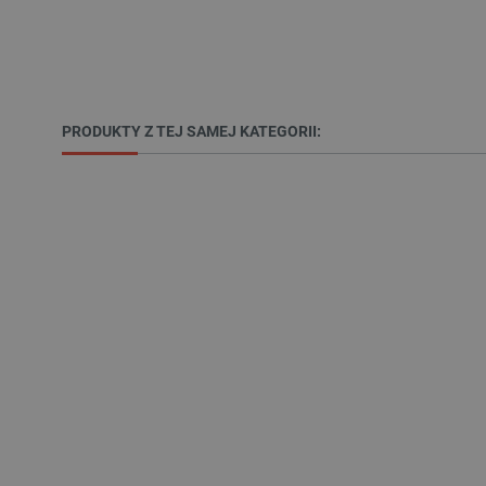
__cf_bm
PRODUKTY Z TEJ SAMEJ KATEGORII:
PHPSESSID
_smvs
LaSID
__cf_bm
isListDisplay