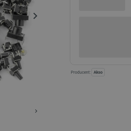
Sprawdź opcje płatności i finan
+
-
DODAJ
Producent:
Akso