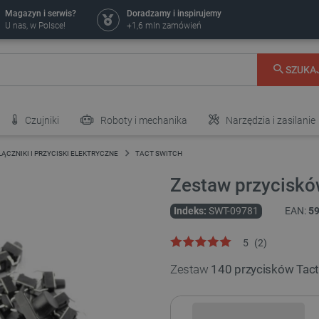
Magazyn i serwis?
Doradzamy i inspirujemy
U nas, w Polsce!
+1,6 mln zamówień
SZUKA
Czujniki
Roboty i mechanika
Narzędzia i zasilanie
ĄCZNIKI I PRZYCISKI ELEKTRYCZNE
TACT SWITCH
Zestaw przyciskó
Indeks:
SWT-09781
EAN:
5
5
(
2
)
Zestaw
140 przycisków Tact