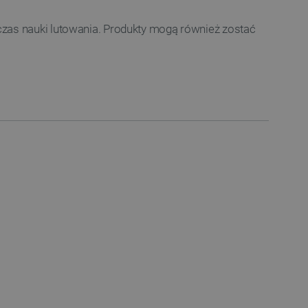
czas nauki lutowania. Produkty mogą również zostać
ownika i zarządzanie kontem.
any do działania sklepu
p.
ny do celów bilansowania
ia, że żądania stron
ne do tego samego serwera
a, zwiększając wydajność
ytkownika.
ny do przechowywania zgody
ności dla ich interakcji z
otyczące zgody
ityki i ustawienia
e ich preferencje zostaną
sesjach.
różniania ludzi i botów. Jest