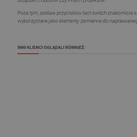
urządzeń, robotów czy innych projektów.
Poza tym, zestaw przycisków tact switch znakomicie s
wykorzystane jako elementy zamienne do naprawianego
Niezbędne pliki cookie umożl
Bez niezbędnych plików cooki
INNI KLIENCI OGLĄDALI RÓWNIEŻ:
Nazwa
PrestaShop-[abcdef0123456
_lb
VISITOR_PRIVACY_METAD
Polityce prywa
__cf_bm