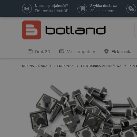
Nasza specjalność?
Szybka dostawa
Elektronika i druk 3D
30 dni na zwrot
Druk 3D
Minikomputery
Elektronika
Pozostałe
STRONA GŁÓWNA
ELEKTRONIKA
ELEKTRONIKA MONTAŻOWA
PRZEŁ