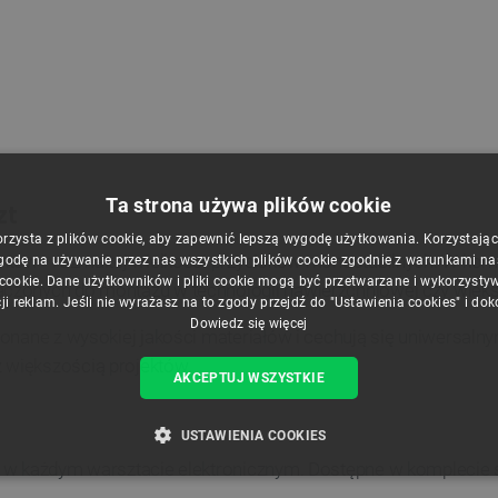
Ta strona używa plików cookie
zt
orzysta z plików cookie, aby zapewnić lepszą wygodę użytkowania. Korzystając z
ntów - rozmaitej wielkości przycisków monostabilnych. W komp
godę na używanie przez nas wszystkich plików cookie zgodnie z warunkami nasz
 cookie. Dane użytkowników i pliki cookie mogą być przetwarzane i wykorzysty
czonych do montażu w technologii nawierzchniowej czy większ
ji reklam. Jeśli nie wyrażasz na to zgody przejdź do "Ustawienia cookies" i do
Dowiedz się więcej
konane z wysokiej jakości materiałów i cechują się uniwersal
 większością projektów.
AKCEPTUJ WSZYSTKIE
USTAWIENIA COOKIES
ę w każdym warsztacie elektronicznym. Dostępne w komplecie 
ZBĘDNE
WYDAJNOŚĆ
TARGETOWANIE
FUNKCJ