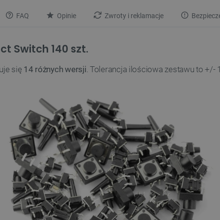
FAQ
Opinie
Zwroty i reklamacje
Bezpiecz
t Switch 140 szt.
uje się
14 różnych wersji
. Tolerancja ilościowa zestawu to +/- 