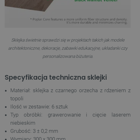
Sklejka świetnie sprawdzi się w projektach takich jak modele
architektoniczne, dekoracje, zabawki edukacyjne, układanki czy
__cf_bm
Cloudflare Inc.
personalizowana biżuteria.
.inpost.pl
Specyfikacja techniczna sklejki
Materiał: sklejka z czarnego orzecha z rdzeniem z
topoli
Ilość w zestawie: 6 sztuk
Typ obróbki: grawerowanie i cięcie laserem
niebieskim
__cf_bm
Cloudflare Inc.
.webshopapp.com
Grubość: 3 ± 0,2 mm
Wymiary: 300 x 300 mm