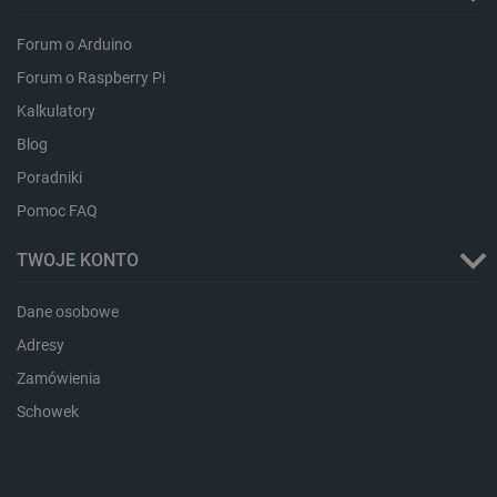
lbx_ac_easystorage
Pamięć
sesji
Forum o Arduino
dlapi_consent
Pamięć
Forum o Raspberry Pi
lokalna
Kalkulatory
_uetvid
Pamięć
lokalna
Blog
_smsps
Pamięć
Poradniki
lokalna
Pomoc FAQ
lastExternalReferrer
Pamięć
lokalna
TWOJE KONTO
ea_lu_ts
Pamięć
lokalna
Dane osobowe
ea_gu_ts
Pamięć
lokalna
Adresy
_gcl_ls
Pamięć
lokalna
Zamówienia
_smps
Pamięć
Schowek
lokalna
luigis.env.v2.159265-
Pamięć
182023
sesji