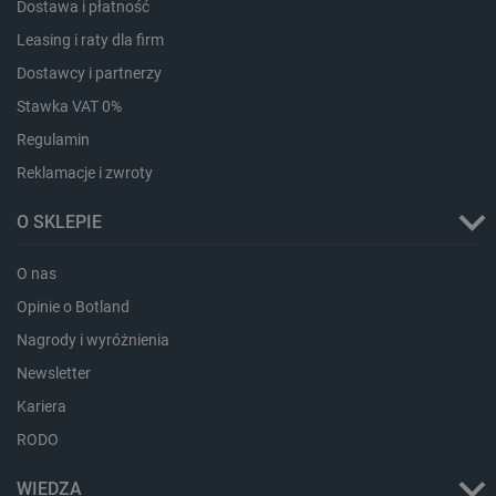
Dostawa i płatność
Leasing i raty dla firm
Dostawcy i partnerzy
Stawka VAT 0%
Regulamin
Reklamacje i zwroty
Storage declaration
O SKLEPIE
Storage
Nazwa
Opis
type
O nas
_uetvid_exp
Pamięć
lokalna
Opinie o Botland
dlapi_ucp
Pamięć
Nagrody i wyróżnienia
lokalna
Newsletter
_cltk
Pamięć
sesji
Kariera
smforms
Pamięć
RODO
lokalna
_smvc
Pamięć
WIEDZA
lokalna