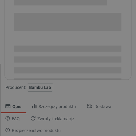
+
-
DODAJ DO KOSZYKA
SPRAWDŹ ILOŚĆ
Dostępny
Wysyłka
24h
Dostawa
od 8,99 PLN
30 dni
na zwrot
Producent:
Bambu Lab
Opis
Szczegóły produktu
Dostawa
FAQ
Zwroty i reklamacje
Bezpieczeństwo produktu