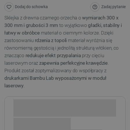
Zadaj pytanie
Dodaj do schowka
Sklejka z drewna czarnego orzecha o
wymiarach 300 x
300 mm i grubości 3 mm
to wyjątkowo
gładki, stabilny i
łatwy w obróbce
materiał o ciemnym kolorze. Dzięki
zastosowaniu
rdzenia z topoli
materiał wyróżnia się
równomierną gęstością i jednolitą strukturą włókien, co
znacząco
redukuje efekt przypalania
przy cięciu
laserowym oraz
zapewnia perfekcyjne krawędzie
.
Produkt został zoptymalizowany do współpracy z
drukarkami Bambu Lab wyposażonymi w moduł
laserowy
.
Sprawdź opcje płatności i finansowania: