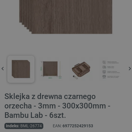
Sklejka z drewna czarnego
orzecha - 3mm - 300x300mm -
Bambu Lab - 6szt.
Indeks:
BML-26774
EAN:
6977252429153