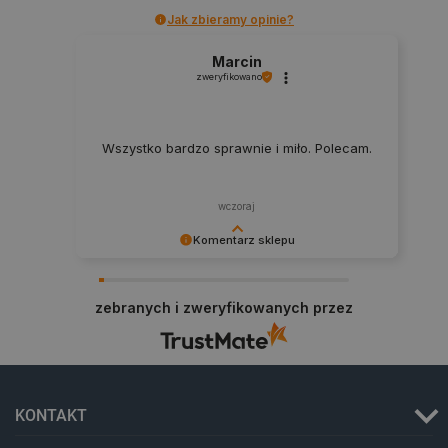
Jak zbieramy opinie?
critData
botland.com.pl
Marcin
zweryfikowano
Wszystko bardzo sprawnie i miło. Polecam.
wczoraj
Komentarz sklepu
Dziękujemy za najwyższą ocenę. Cieszymy się,
że nasz sprzęt trafił w dobre ręce. Polecamy się
CookieScriptConsent
CookieScript
zebranych i zweryfikowanych przez
na przyszłość.
botland.com.pl
KONTAKT