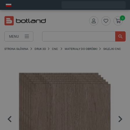
Zamów w ciągu:
8
:
19
:
21
, a wyślemy dziś!
0
MENU
STRONA GŁÓWNA
DRUK 3D
CNC
MATERIAŁY DO OBRÓBKI
SKLEJKI CNC