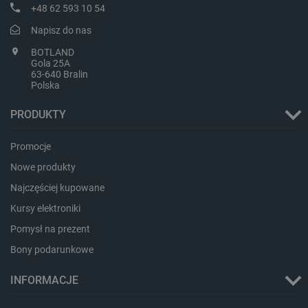
+48 62 593 10 54
Napisz do nas
BOTLAND
LaVisitorId_Ym90bGFuZC5sYWRlc2suY29tLw
.botland.com.pl
Gola 25A
63-640 Bralin
Polska
PRODUKTY
critCartData
botland.com.pl
Promocje
Nowe produkty
Najczęściej kupowane
Kursy elektroniki
Pomysł na prezent
critAccountId
botland.com.pl
Bony podarunkowe
INFORMACJE