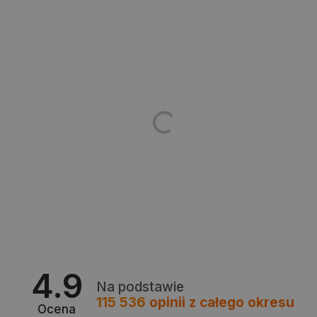
isListDisplay
botland.com.pl
_lb_ccc
.botland.com.pl
4.9
Na podstawie
115 536
opinii
z całego okresu
Ocena