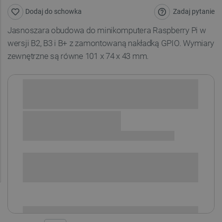
Zadaj pytanie
Dodaj do schowka
Jasnoszara
obudowa do minikomputera Raspberry Pi w
wersji B2, B3 i B+ z zamontowaną nakładką GPIO. Wymiary
zewnętrzne są równe 101
x 74 x 43
mm
.
Sprawdź opcje płatności i finansowania:
SPRAWDŹ ILOŚĆ
i
Niedostępny
Produkt wycofany