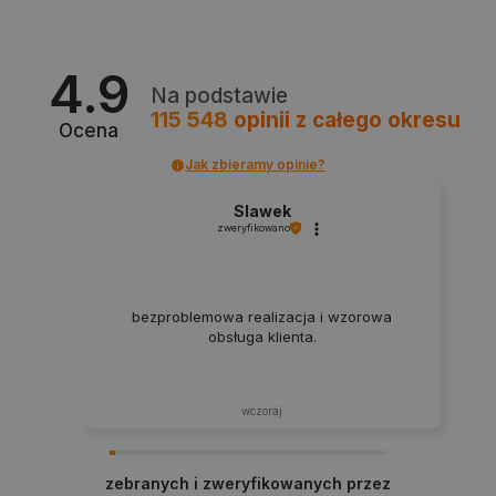
_lb
.botland.com.pl
4.9
Na podstawie
115 548
opinii
z całego okresu
Ocena
Jak zbieramy opinie?
Slawek
zweryfikowano
Polityce prywatności Google
bezproblemowa realizacja i wzorowa
obsługa klienta.
VISITOR_PRIVACY_METADATA
YouTube
.youtube.com
wczoraj
zebranych i zweryfikowanych przez