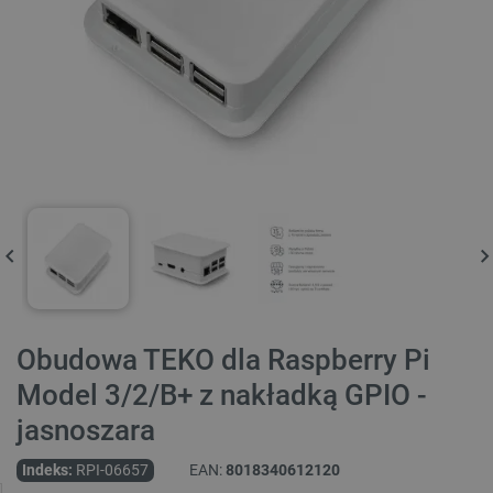
Obudowa TEKO dla Raspberry Pi
Model 3/2/B+ z nakładką GPIO -
jasnoszara
Indeks:
RPI-06657
EAN:
8018340612120