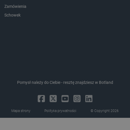
Zamówienia
Schowek
isListDisplay
botland.com.pl
_lb_ccc
.botland.com.pl
Pomysł należy do Ciebie - resztę znajdziesz w Botland
Mapa strony
Polityka prywatności
© Copyright 2026