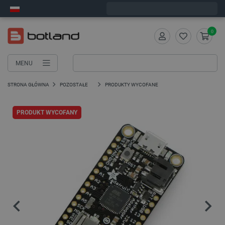
Zamów w ciągu:
5
:
21
:
06
, a wyślemy dziś!
0
MENU
STRONA GŁÓWNA
POZOSTAŁE
PRODUKTY WYCOFANE
PRODUKT WYCOFANY