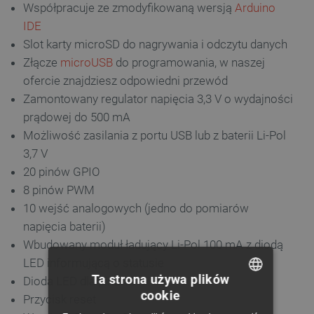
Współpracuje ze zmodyfikowaną wersją
Arduino
IDE
Slot karty microSD do nagrywania i odczytu danych
Złącze
microUSB
do programowania, w naszej
ofercie znajdziesz odpowiedni przewód
Zamontowany regulator napięcia 3,3 V o wydajności
prądowej do 500 mA
Możliwość zasilania z portu USB lub z baterii Li-Pol
3,7 V
20 pinów GPIO
8 pinów PWM
10 wejść analogowych (jedno do pomiarów
napięcia baterii)
Wbudowany moduł ładujący Li-Pol 100 mA z diodą
LED informującą o statusie
Ta strona używa plików
Dioda LED dla pinu 13
cookie
Przycisk reset
POLISH