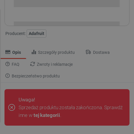
i
Niedostępny
Produkt wycofany
Producent:
Adafruit
Opis
Szczegóły produktu
Dostawa
FAQ
Zwroty i reklamacje
Bezpieczeństwo produktu
Uwaga!
Sprzedaż produktu została zakończona. Sprawdź
inne w
tej kategorii
.