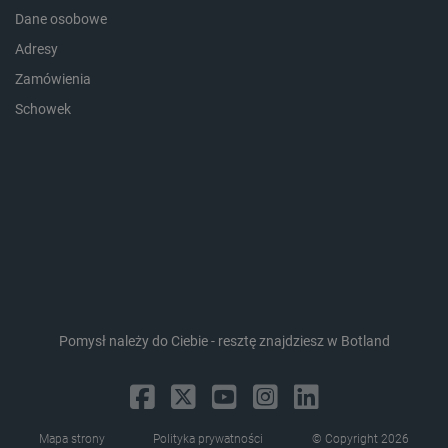
Dane osobowe
Storage declaration
Adresy
Storage
Nazwa
Opis
Zamówienia
type
Schowek
_uetvid_exp
Pamięć
lokalna
dlapi_ucp
Pamięć
lokalna
_cltk
Pamięć
sesji
smforms
Pamięć
lokalna
_smvc
Pamięć
lokalna
lbx_ac_easystorage
Pamięć
Pomysł należy do Ciebie - resztę znajdziesz w Botland
sesji
dlapi_consent
Pamięć
lokalna
_uetvid
Pamięć
lokalna
Mapa strony
Polityka prywatności
© Copyright 2026