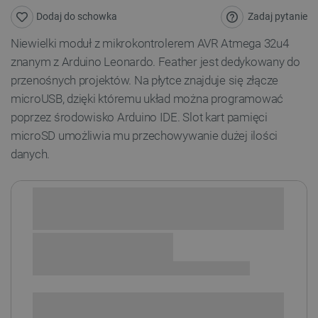
Zadaj pytanie
Dodaj do schowka
Niewielki moduł z mikrokontrolerem AVR Atmega 32u4
znanym z Arduino Leonardo. Feather jest dedykowany do
przenośnych projektów. Na płytce znajduje się złącze
microUSB, dzięki któremu układ można programować
poprzez środowisko Arduino IDE. Slot kart pamięci
microSD umożliwia mu przechowywanie dużej ilości
danych.
Sprawdź opcje płatności i finansowania:
SPRAWDŹ ILOŚĆ