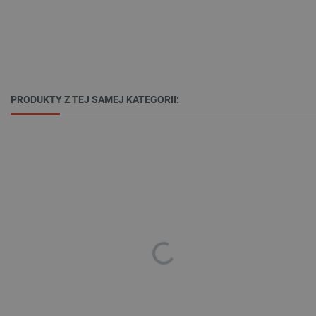
PHPSESSID
PHP.net
botland.com.pl
PRODUKTY Z TEJ SAMEJ KATEGORII:
_smvs
.botland.com.pl