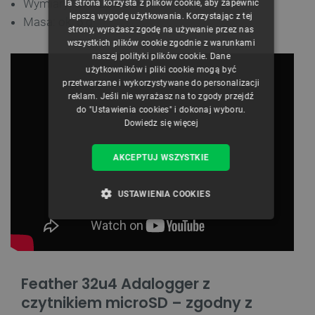
Wymiary: 51 x 23 x 8 mm
Ta strona korzysta z plików cookie, aby zapewnić
CZECH
lepszą wygodę użytkowania. Korzystając z tej
Masa: ok. 5 g
strony, wyrażasz zgodę na używanie przez nas
ENGLISH
wszystkich plików cookie zgodnie z warunkami
naszej polityki plików cookie. Dane
GERMAN
użytkowników i pliki cookie mogą być
przetwarzane i wykorzystywane do personalizacji
reklam. Jeśli nie wyrażasz na to zgody przejdź
do "Ustawienia cookies" i dokonaj wyboru.
Dowiedz się więcej
AKCEPTUJ WSZYSTKIE
USTAWIENIA COOKIES
NIEZBĘDNE
WYDAJNOŚĆ
TARGETOWANIE
Feather 32u4 Adalogger z
FUNKCJONALNOŚĆ
czytnikiem microSD – zgodny z