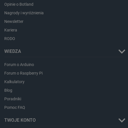
Opinie o Botland
critCartData
botland.com.pl
Nagrody i wyróżnienia
Newsletter
Kariera
RODO
WIEDZA
critAccountId
botland.com.pl
Forum o Arduino
Forum o Raspberry Pi
Kalkulatory
Blog
Poradniki
Pomoc FAQ
TWOJE KONTO