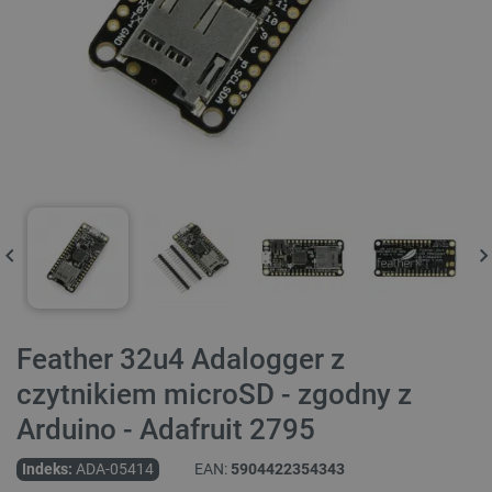
Feather 32u4 Adalogger z
czytnikiem microSD - zgodny z
Arduino - Adafruit 2795
Indeks:
ADA-05414
EAN:
5904422354343