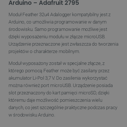
Arduino – Adafruit 2795
Moduł Feather 32u4 Adalogger kompatybilny jest z
Niezbędne
Wydajność
Targetowanie
Arduino, co umożliwia programowanie w danym
Funkcjonalność
środowisku. Samo programowanie możliwe jest
Niezbędne pliki cookie umożliwiają korzystanie z
dzięki wyposażeniu modułu w złącze microUSB.
podstawowych funkcji strony internetowej, takich
Urządzenie przeznaczone jest zwłaszcza do tworzenia
jak logowanie użytkownika i zarządzanie kontem.
Bez niezbędnych plików cookie nie można
projektów o charakterze mobilnym.
prawidłowo korzystać ze strony internetowej.
Provider /
Moduł wyposażony został w specjalne złącze, z
Nazwa
Domena
którego pomocą Feather może być zasilany przez
PrestaShop-[abcdef0123456789]{32}
.botland.com.pl
akumulator Li-Pol 3,7 V. Do zasilenia wykorzystać
można również port microUSB. Urządzenie posiada
slot przeznaczony do kart pamięci microSD, dzięki
_lb
.botland.com.pl
któremu daje możliwość pomieszczenia wielu
danych, co jest szczególnie praktyczne podczas pracy
w środowisku Arduino.