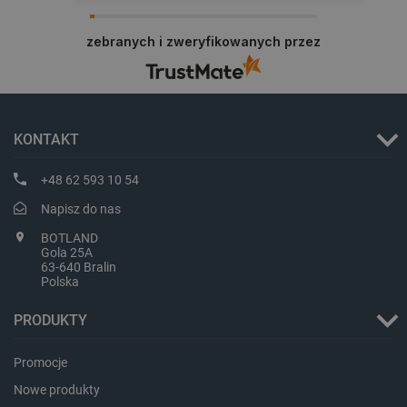
Dziękujemy za najwyższą ocenę. Cieszymy się,
że nasz sprzęt trafił w dobre ręce. Polecamy się
zebranych i zweryfikowanych przez
na przyszłość.
_lb_ccc
.botland.com.pl
KONTAKT
+48 62 593 10 54
Napisz do nas
BOTLAND
Gola 25A
63-640 Bralin
Polska
PRODUKTY
critData
botland.com.pl
Promocje
Nowe produkty