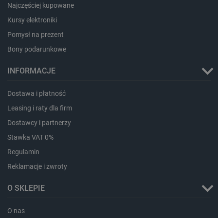
Najczęściej kupowane
Kursy elektroniki
Pomysł na prezent
Bony podarunkowe
INFORMACJE
CookieScriptConsent
CookieScript
botland.com.pl
Dostawa i płatność
Leasing i raty dla firm
Dostawcy i partnerzy
Stawka VAT 0%
Regulamin
Reklamacje i zwroty
O SKLEPIE
LaVisitorId_Ym90bGFuZC5sYWRlc2suY29tLw
.botland.com.pl
O nas