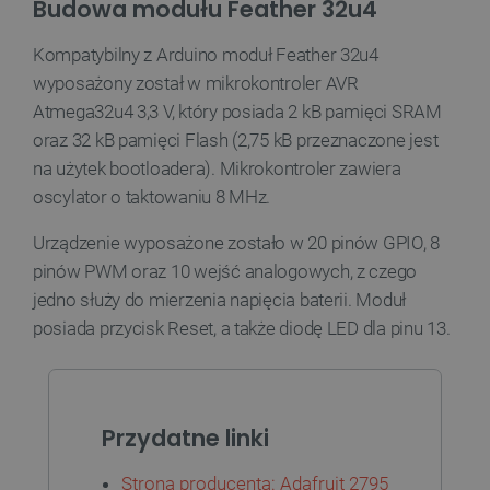
Budowa modułu Feather 32u4
Kompatybilny z Arduino moduł Feather 32u4
wyposażony został w mikrokontroler AVR
Atmega32u4 3,3 V, który posiada 2 kB pamięci SRAM
Polityce prywatności Google
oraz 32 kB pamięci Flash (2,75 kB przeznaczone jest
na użytek bootloadera). Mikrokontroler zawiera
VISITOR_PRIVACY_METADATA
YouTube
oscylator o taktowaniu 8 MHz.
.youtube.com
Urządzenie wyposażone zostało w 20 pinów GPIO, 8
pinów PWM oraz 10 wejść analogowych, z czego
jedno służy do mierzenia napięcia baterii. Moduł
posiada przycisk Reset, a także diodę LED dla pinu 13.
Przydatne linki
Strona producenta: Adafruit 2795