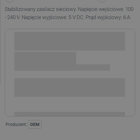
Stabilizowany zasilacz sieciowy. Napięcie wejściowe: 100
- 240 V. Napięcie wyjściowe: 5 V DC. Prąd wyjściowy: 6 A.
Sprawdź opcje płatności i finansowania:
SPRAWDŹ ILOŚĆ
i
Niedostępny
Produkt wycofany
Producent:
OEM