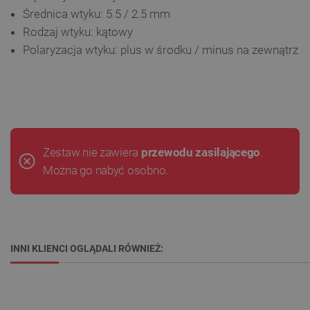
Średnica wtyku: 5.5 / 2.5 mm
Rodzaj wtyku: kątowy
Polaryzacja wtyku: plus w środku / minus na zewnątrz
Zestaw nie zawiera
przewodu zasilającego
.
Można go nabyć osobno.
INNI KLIENCI OGLĄDALI RÓWNIEŻ: