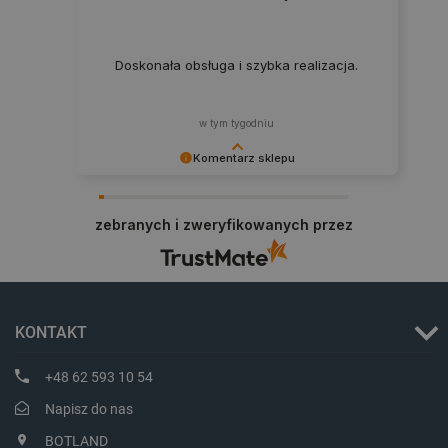
prawidłowo korzystać ze strony internetowej.
Provider /
Nazwa
Domena
Doskonała obsługa i szybka realizacja.
PrestaShop-[abcdef0123456789]{32}
.botland.com.pl
w tym tygodniu
Komentarz sklepu
_lb
.botland.com.pl
Zadowolenie klienta to dla nas najlepsza
nagroda. Dziękujemy i zapraszamy na kolejne
zebranych i zweryfikowanych przez
zakupy.
KONTAKT
+48 62 593 10 54
Polityce prywatności Google
Napisz do nas
VISITOR_PRIVACY_METADATA
YouTube
BOTLAND