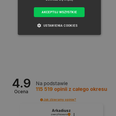
AKCEPTUJ WSZYSTKIE
USTAWIENIA COOKIES
NIEZBĘDNE
WYDAJNOŚĆ
TARGETOWANIE
FUNKCJONALNOŚĆ
4.9
Na podstawie
Niezbędne
Wydajność
Targetowanie
115 519
opinii
z całego okresu
Ocena
Funkcjonalność
Jak zbieramy opinie?
Niezbędne pliki cookie umożliwiają korzystanie z
podstawowych funkcji strony internetowej, takich
Arkadiusz
jak logowanie użytkownika i zarządzanie kontem.
zweryfikowano
Bez niezbędnych plików cookie nie można