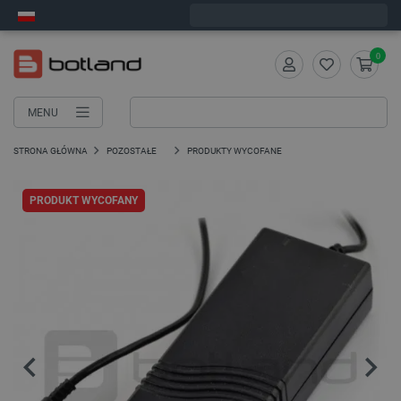
Zamów w ciągu:
1
:
54
:
27
, a wyślemy dziś!
0
MENU
STRONA GŁÓWNA
POZOSTAŁE
PRODUKTY WYCOFANE
PRODUKT WYCOFANY