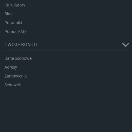
Kalkulatory
Blog
Poradniki
Pomoc FAQ
TWOJE KONTO
Dane osobowe
Adresy
_smvs
.botland.com.pl
Zamówienia
Schowek
LaSID
Quality Unit LLC
botland.com.pl