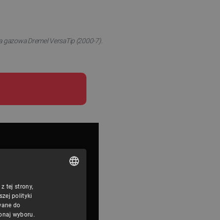
a gazowa Dremel VersaTip (2000-7).
 tej strony,
POLISH
ej polityki
CZECH
wane do
konaj wyboru.
ENGLISH