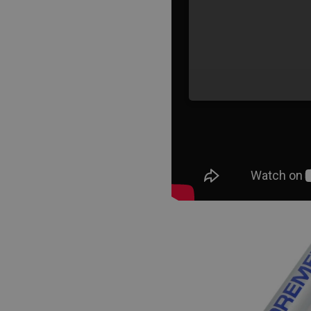
NIE
Niezbędne pliki cookie umożl
Bez niezbędnych plików cooki
Nazwa
PrestaShop-[abcdef0123456
_lb