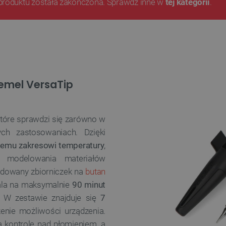
produktu została zakończona. Sprawdź inne w
tej kategorii
.
emel VersaTip
które sprawdzi się zarówno w
ych zastosowaniach. Dzięki
iemu zakresowi temperatury
,
, modelowania materiałów
udowany zbiorniczek na
butan
la na
maksymalnie
90 minut
. W zestawie znajduje się
7
zenie możliwości urządzenia.
 kontrolę nad płomieniem, a