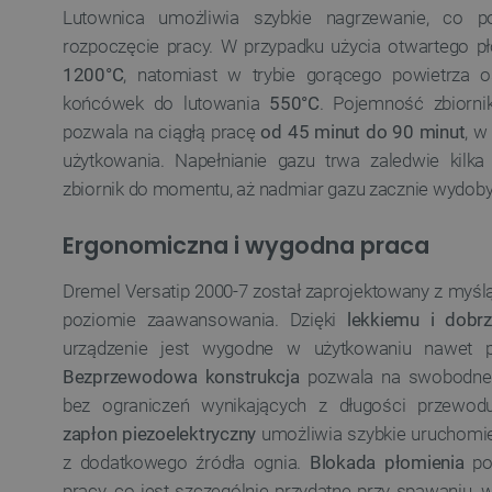
LaSID
Lutownica umożliwia szybkie nagrzewanie, co 
rozpoczęcie pracy. W przypadku użycia otwartego p
__cf_bm
1200°C
, natomiast w trybie gorącego powietrza 
końcówek do lutowania
550°C
. Pojemność zbiorn
pozwala na ciągłą pracę
od 45 minut do 90 minut
, w
isListDisplay
użytkowania. Napełnianie gazu trwa zaledwie kilka
zbiornik do momentu, aż nadmiar gazu zacznie wydoby
_lb_ccc
Ergonomiczna i wygodna praca
Dremel Versatip 2000-7 został zaprojektowany z myś
critData
poziomie zaawansowania. Dzięki
lekkiemu i dob
urządzenie jest wygodne w użytkowaniu nawet po
Bezprzewodowa konstrukcja
pozwala na swobodne
CookieScriptConsent
bez ograniczeń wynikających z długości przewod
zapłon piezoelektryczny
umożliwia szybkie uruchomie
z dodatkowego źródła ognia.
Blokada płomienia
poz
LaVisitorId_Ym90bGFuZC5
pracy, co jest szczególnie przydatne przy spawaniu,