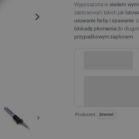
Wyposażona w
siedem wym
zastosowań, takich jak
lutowa
usuwanie farby i spawanie
. 
blokadę płomienia
do długot
przypadkowym zapłonem
.
Sprawdź opcje płatności i finan
Producent:
Dremel