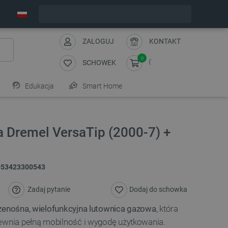
Zamów w ciągu:
3
:
49
:
07
, a wyślemy dziś!
ZALOGUJ
KONTAKT
0
SCHOWEK
Edukacja
Smart Home
 Dremel VersaTip (2000-7) +
053423300543
Zadaj pytanie
Dodaj do schowka
zenośna, wielofunkcyjna lutownica gazowa
, która
wnia pełną mobilność i wygodę użytkowania.