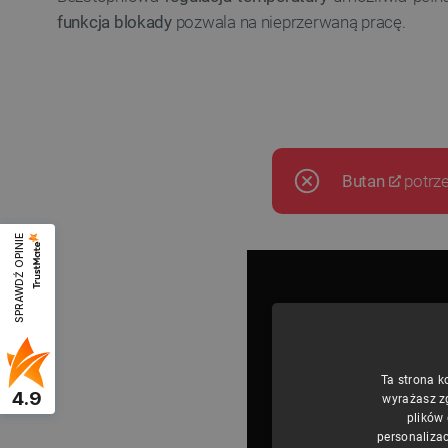
funkcja blokady
pozwala na nieprzerwaną pracę.
Butan
potrze
SPRAWDŹ OPINIE
Ta strona k
4.9
wyrażasz z
plików
personalizac