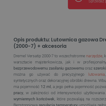
Sprzedaż 
Opis produktu: Lutownica gazowa Dr
(2000-7) + akcesoria
Dremel Versatip 2000-7 to wszechstronne
narzędzie
, 
warsztacie majsterkowicza, jak i w profesjonaln
bezprzewodowemu zasilaniu gazowemu
oraz
szerok
można go używać do precyzyjnego
lutowania
syntetycznych oraz dekoracyjnej obróbki drewna. Wb
ma pojemność
12 ml
, a jego pełna pojemność pozwa
pracy
, w zależności od intensywności użytkowania
wymiennych końcówek
, które pozwalają na rozszer
Bezstopniowa
regulacja temperatury
umożliwia pełną