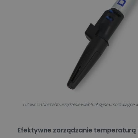
VISITOR_PRIVACY_METAD
Polityce prywa
__cf_bm
__cf_bm
PHPSESSID
Lutownica Dremel to urządzenie wielofunkcyjne umożliwiające 
_smvs
Efektywne zarządzanie temperaturą 