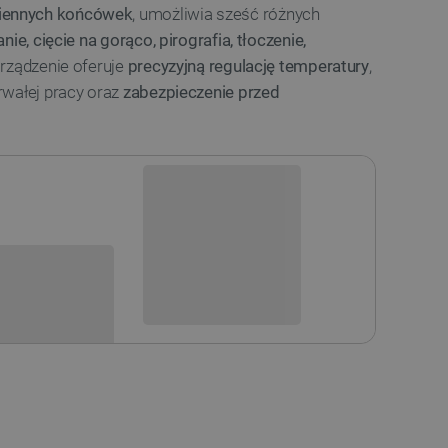
iennych końcówek
, umożliwia sześć różnych
nie, cięcie na gorąco, pirografia, tłoczenie,
Urządzenie oferuje
precyzyjną regulację temperatury
,
rwałej pracy oraz
zabezpieczenie przed
Niedostępny
i
Produkt wycofany
sowania: