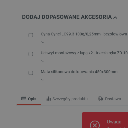
DODAJ DOPASOWANE AKCESORIA
Cyna Cynel LC99.3 100g/0,25mm - bezołowiowa
Uchwyt montażowy z lupą x2 - trzecia ręka ZD-1
Mata silikonowa do lutowania 450x300mm
Opis
Szczegóły produktu
Dostawa
Uwaga!