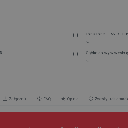
Cyna Cynel LC99.3 100
0R
Gąbka do czyszczenia gr
Załączniki
FAQ
Opinie
Zwroty i reklamacj