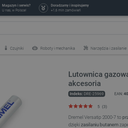
Magazyn i serwis?
Doradzamy i inspirujemy
U nas, w Polsce!
+1,6 mln zamówień
Czujniki
Roboty i mechanika
Narzędzia i zasilanie
Lutownica gazowa
akcesoria
Indeks:
DRE-25969
EAN:
4
5
(
3
)
Dremel Versatip 2000-7 to
pr
dzięki
zasilaniu butanem
zape